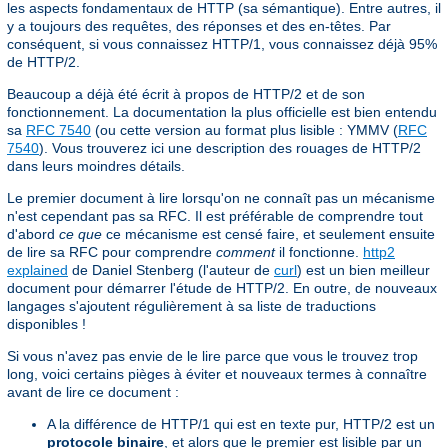
les aspects fondamentaux de HTTP (sa sémantique). Entre autres, il
y a toujours des requêtes, des réponses et des en-têtes. Par
conséquent, si vous connaissez HTTP/1, vous connaissez déjà 95%
de HTTP/2.
Beaucoup a déjà été écrit à propos de HTTP/2 et de son
fonctionnement. La documentation la plus officielle est bien entendu
sa
RFC 7540
(ou cette version au format plus lisible : YMMV (
RFC
7540
). Vous trouverez ici une description des rouages de HTTP/2
dans leurs moindres détails.
Le premier document à lire lorsqu'on ne connaît pas un mécanisme
n'est cependant pas sa RFC. Il est préférable de comprendre tout
d'abord
ce que
ce mécanisme est censé faire, et seulement ensuite
de lire sa RFC pour comprendre
comment
il fonctionne.
http2
explained
de Daniel Stenberg (l'auteur de
curl
) est un bien meilleur
document pour démarrer l'étude de HTTP/2. En outre, de nouveaux
langages s'ajoutent régulièrement à sa liste de traductions
disponibles !
Si vous n'avez pas envie de le lire parce que vous le trouvez trop
long, voici certains pièges à éviter et nouveaux termes à connaître
avant de lire ce document :
A la différence de HTTP/1 qui est en texte pur, HTTP/2 est un
protocole binaire
, et alors que le premier est lisible par un