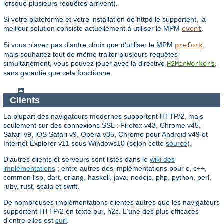
lorsque plusieurs requêtes arrivent).
Si votre plateforme et votre installation de httpd le supportent, la
meilleur solution consiste actuellement à utiliser le MPM
.
event
Si vous n'avez pas d'autre choix que d'utiliser le MPM
,
prefork
mais souhaitez tout de même traiter plusieurs requêtes
simultanément, vous pouvez jouer avec la directive
,
H2MinWorkers
sans garantie que cela fonctionne.
Clients
La plupart des navigateurs modernes supportent HTTP/2, mais
seulement sur des connexions SSL : Firefox v43, Chrome v45,
Safari v9, iOS Safari v9, Opera v35, Chrome pour Android v49 et
Internet Explorer v11 sous Windows10 (selon cette
source
).
D'autres clients et serveurs sont listés dans le
wiki des
implémentations
; entre autres des implémentations pour c, c++,
common lisp, dart, erlang, haskell, java, nodejs, php, python, perl,
ruby, rust, scala et swift.
De nombreuses implémentations clientes autres que les navigateurs
supportent HTTP/2 en texte pur, h2c. L'une des plus efficaces
d'entre elles est
curl
.