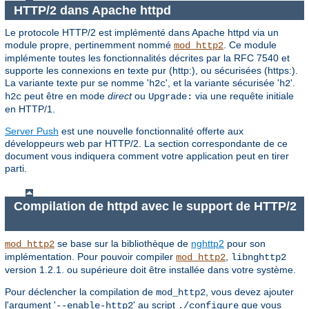
HTTP/2 dans Apache httpd
Le protocole HTTP/2 est implémenté dans Apache httpd via un
module propre, pertinemment nommé
. Ce module
mod_http2
implémente toutes les fonctionnalités décrites par la RFC 7540 et
supporte les connexions en texte pur (http:), ou sécurisées (https:).
La variante texte pur se nomme '
', et la variante sécurisée '
'.
h2c
h2
peut être en mode
direct
ou
via une requête initiale
h2c
Upgrade:
en HTTP/1.
Server Push
est une nouvelle fonctionnalité offerte aux
développeurs web par HTTP/2. La section correspondante de ce
document vous indiquera comment votre application peut en tirer
parti.
Compilation de httpd avec le support de HTTP/2
se base sur la bibliothèque de
nghttp2
pour son
mod_http2
implémentation. Pour pouvoir compiler
,
mod_http2
libnghttp2
version 1.2.1. ou supérieure doit être installée dans votre système.
Pour déclencher la compilation de
, vous devez ajouter
mod_http2
l'argument '
' au script
que vous
--enable-http2
./configure