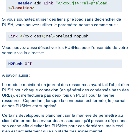
Header
 add 
Link
"</xxx.js>;rel=preload"
</
Location
>
Si vous souhaitez utiliser des liens
sans déclencher de
preload
PUSH, vous pouvez utiliser le paramètre
comme suit :
nopush
Link
</
xxx
.
css
>;
rel
=
preload
;
nopush
Vous pouvez aussi désactiver les PUSHes pour l'ensemble de votre
serveur via la directive
H2Push
Off
À savoir aussi :
Le module maintient un journal des ressources ayant fait l'objet d'un
PUSH pour chaque connexion (en général des condensés hash des
URLs), et n'effectuera pas deux fois un PUSH pour la même
ressource. Cependant, lorsque la connexion est fermée, le journal
de ses PUSHes est supprimé.
Certains développeurs planchent sur la manière de permettre au
client d'informer le serveur des ressources qu'il possède déjà dans
son cache afin d'éviter les PUSHes pour ces dernières, mais ceci
n'en est actuellement qu'à un stade très expérimental.