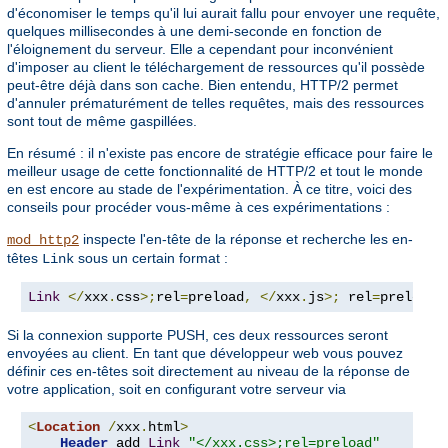
d'économiser le temps qu'il lui aurait fallu pour envoyer une requête,
quelques millisecondes à une demi-seconde en fonction de
l'éloignement du serveur. Elle a cependant pour inconvénient
d'imposer au client le téléchargement de ressources qu'il possède
peut-être déjà dans son cache. Bien entendu, HTTP/2 permet
d'annuler prématurément de telles requêtes, mais des ressources
sont tout de même gaspillées.
En résumé : il n'existe pas encore de stratégie efficace pour faire le
meilleur usage de cette fonctionnalité de HTTP/2 et tout le monde
en est encore au stade de l'expérimentation. À ce titre, voici des
conseils pour procéder vous-même à ces expérimentations :
inspecte l'en-tête de la réponse et recherche les en-
mod_http2
têtes
sous un certain format :
Link
Link
</
xxx
.
css
>;
rel
=
preload
,
</
xxx
.
js
>;
 rel
=
preload
Si la connexion supporte PUSH, ces deux ressources seront
envoyées au client. En tant que développeur web vous pouvez
définir ces en-têtes soit directement au niveau de la réponse de
votre application, soit en configurant votre serveur via
<
Location
/
xxx
.
html
>
Header
 add 
Link
"</xxx.css>;rel=preload"