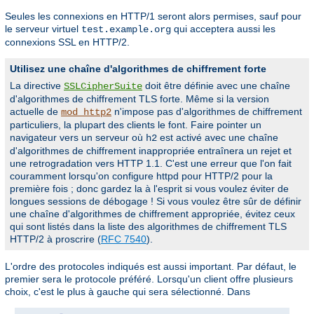
Seules les connexions en HTTP/1 seront alors permises, sauf pour
le serveur virtuel
qui acceptera aussi les
test.example.org
connexions SSL en HTTP/2.
Utilisez une chaîne d'algorithmes de chiffrement forte
La directive
doit être définie avec une chaîne
SSLCipherSuite
d'algorithmes de chiffrement TLS forte. Même si la version
actuelle de
n'impose pas d'algorithmes de chiffrement
mod_http2
particuliers, la plupart des clients le font. Faire pointer un
navigateur vers un serveur où
est activé avec une chaîne
h2
d'algorithmes de chiffrement inappropriée entraînera un rejet et
une retrogradation vers HTTP 1.1. C'est une erreur que l'on fait
couramment lorsqu'on configure httpd pour HTTP/2 pour la
première fois ; donc gardez la à l'esprit si vous voulez éviter de
longues sessions de débogage ! Si vous voulez être sûr de définir
une chaîne d'algorithmes de chiffrement appropriée, évitez ceux
qui sont listés dans la liste des algorithmes de chiffrement TLS
HTTP/2 à proscrire (
RFC 7540
).
L'ordre des protocoles indiqués est aussi important. Par défaut, le
premier sera le protocole préféré. Lorsqu'un client offre plusieurs
choix, c'est le plus à gauche qui sera sélectionné. Dans