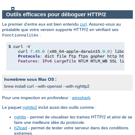
Outils efficaces pour déboguer HTTP/2
Le premier d'entre eux est bien entendu
curl
. Assurez-vous au
préalable que votre version supporte HTTP/2 en vérifiant ses
:
Fonctionnalités
$ curl 
-
V

    curl 
7.45
.
0
(
x86_64-apple-darwin15
.
0.0
)
 libcurl
/
Protocols
:
 dict file ftp ftps gopher http https 
Features
:
IPv6
Largefile
 NTLM NTLM_WB SSL libz T
homebrew sous Mac OS :
brew install curl --with-openssl --with-nghttp2
Pour une inspection en profondeur :
wireshark
.
Le paquet
nghttp2
inclut aussi des outils comme :
nghttp
- permet de visualiser les trames HTTP/2 et ainsi de se
faire une meilleure idée du protocole.
h2load
- permet de tester votre serveur dans des conditions
extremes.