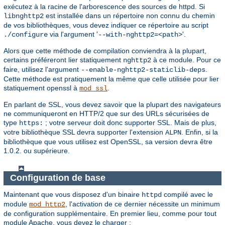
exécutez à la racine de l'arborescence des sources de httpd. Si
est installée dans un répertoire non connu du chemin
libnghttp2
de vos bibliothèques, vous devez indiquer ce répertoire au script
via l'argument '
'.
./configure
--with-nghttp2=<path>
Alors que cette méthode de compilation conviendra à la plupart,
certains préféreront lier statiquement
à ce module. Pour ce
nghttp2
faire, utilisez l'argument
.
--enable-nghttp2-staticlib-deps
Cette méthode est pratiquement la même que celle utilisée pour lier
statiquement openssl à
.
mod_ssl
En parlant de SSL, vous devez savoir que la plupart des navigateurs
ne communiqueront en HTTP/2 que sur des URLs sécurisées de
type
; votre serveur doit donc supporter SSL. Mais de plus,
https:
votre bibliothèque SSL devra supporter l'extension
. Enfin, si la
ALPN
bibliothèque que vous utilisez est OpenSSL, sa version devra être
1.0.2. ou supérieure.
Configuration de base
Maintenant que vous disposez d'un binaire
compilé avec le
httpd
module
, l'activation de ce dernier nécessite un minimum
mod_http2
de configuration supplémentaire. En premier lieu, comme pour tout
module Apache, vous devez le charger :