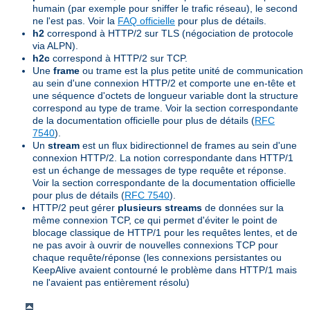
humain (par exemple pour sniffer le trafic réseau), le second
ne l'est pas. Voir la
FAQ officielle
pour plus de détails.
h2
correspond à HTTP/2 sur TLS (négociation de protocole
via ALPN).
h2c
correspond à HTTP/2 sur TCP.
Une
frame
ou trame est la plus petite unité de communication
au sein d'une connexion HTTP/2 et comporte une en-tête et
une séquence d'octets de longueur variable dont la structure
correspond au type de trame. Voir la section correspondante
de la documentation officielle pour plus de détails (
RFC
7540
).
Un
stream
est un flux bidirectionnel de frames au sein d'une
connexion HTTP/2. La notion correspondante dans HTTP/1
est un échange de messages de type requête et réponse.
Voir la section correspondante de la documentation officielle
pour plus de détails (
RFC 7540
).
HTTP/2 peut gérer
plusieurs streams
de données sur la
même connexion TCP, ce qui permet d'éviter le point de
blocage classique de HTTP/1 pour les requêtes lentes, et de
ne pas avoir à ouvrir de nouvelles connexions TCP pour
chaque requête/réponse (les connexions persistantes ou
KeepAlive avaient contourné le problème dans HTTP/1 mais
ne l'avaient pas entièrement résolu)