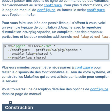
pouvez passer des options de ligne de commande ou des variables
d'environnement au script
. Pour plus d'informations, voir
configure
la page de manuel de
, ou lancez le script
configure
configure
avec l'option
.
--help
Pour vous faire une idée des possibilités qui s'offrent à vous, voici
un exemple typique de compilation d'Apache avec le répertoire
d'installation
, un compilateur et des drapeaux
/sw/pkg/apache
particuliers et les deux modules additionnels
et
:
mod_ldap
mod_lua
$ CC
=
"pgcc"
 CFLAGS
=
"-O2"
 \

./
configure 
--
prefix
=/
sw
/
pkg
/
apache \

--
enable-ldap
=
shared \

--
enable-lua
=
shared
Plusieurs minutes peuvent être nécessaires à
pour
configure
tester la disponibilité des fonctionnalités au sein de votre système, et
construire les Makefiles qui seront utilisés par la suite pour compiler
le serveur.
Vous trouverez une description détaillée des options de
configure
dans sa page de manuel.
Construction