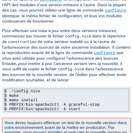
l'API des modules d'une version mineure à l'autre. Dans la plupart
des cas, vous pourrez utiliser une ligne de commande
configure
identique, le même fichier de configuration, et tous vos modules
continueront de fonctionner.
Pour effectuer une mise à jour entre deux versions mineures,
commencez par trouver le fichier
dans le répertoire
config.nice
de
de votre serveur installé ou à la racine de
construction
l'arborescence des sources de votre ancienne installation. Il contient
la reproduction exacte de la ligne de commande
que
configure
vous avez utilisée pour configurer l'arborescence des sources.
Ensuite, pour mettre à jour l'ancienne version vers la nouvelle, il
vous suffit de copier le fichier
dans l'arborescence
config.nice
des sources de la nouvelle version, de l'éditer pour effectuer toute
modification souhaitée, et de lancer :
$ 
./
config
.
nice

$ make

$ make install

$ 
PREFIX
/
bin
/
apache2ctl 
-
k graceful-stop

$ 
PREFIX
/
bin
/
apache2ctl 
-
k start
Vous devez toujours effectuer un test de la nouvelle version dans
votre environnement avant de la mettre en production. Par
exemple, vous pouvez installer et exécuter la nouvelle version en