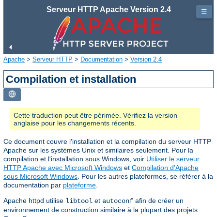
Serveur HTTP Apache Version 2.4
☰
Apache
>
Serveur HTTP
>
Documentation
>
Version 2.4
Compilation et installation
Cette traduction peut être périmée. Vérifiez la version
anglaise pour les changements récents.
Ce document couvre l'installation et la compilation du serveur HTTP
Apache sur les systèmes Unix et similaires seulement. Pour la
compilation et l'installation sous Windows, voir
Utiliser le serveur
HTTP Apache avec Microsoft Windows
et
Compilation d'Apache
sous Microsoft Windows
. Pour les autres plateformes, se référer à la
documentation par
plateforme
.
Apache httpd utilise
et
afin de créer un
libtool
autoconf
environnement de construction similaire à la plupart des projets