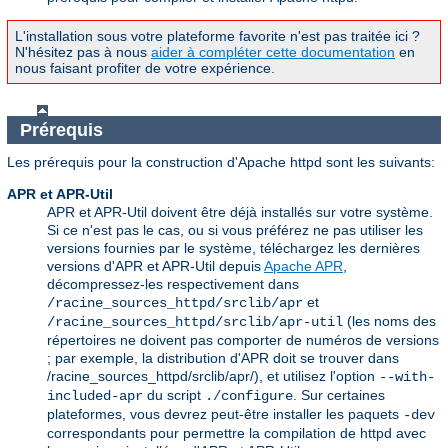
L'installation sous votre plateforme favorite n'est pas traitée ici ?
N'hésitez pas à nous
aider à compléter cette documentation
en
nous faisant profiter de votre expérience.
Prérequis
Les prérequis pour la construction d'Apache httpd sont les suivants:
APR et APR-Util
APR et APR-Util doivent être déjà installés sur votre système.
Si ce n'est pas le cas, ou si vous préférez ne pas utiliser les
versions fournies par le système, téléchargez les dernières
versions d'APR et APR-Util depuis
Apache APR
,
décompressez-les respectivement dans
et
/racine_sources_httpd/srclib/apr
(les noms des
/racine_sources_httpd/srclib/apr-util
répertoires ne doivent pas comporter de numéros de versions
; par exemple, la distribution d'APR doit se trouver dans
/racine_sources_httpd/srclib/apr/), et utilisez l'option
--with-
du script
. Sur certaines
included-apr
./configure
plateformes, vous devrez peut-être installer les paquets
-dev
correspondants pour permettre la compilation de httpd avec