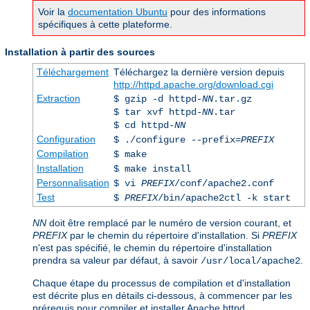
Voir la
documentation Ubuntu
pour des informations
spécifiques à cette plateforme.
Installation à partir des sources
Téléchargement
Téléchargez la dernière version depuis
http://httpd.apache.org/download.cgi
Extraction
$ gzip -d httpd-
NN
.tar.gz
$ tar xvf httpd-
NN
.tar
$ cd httpd-
NN
Configuration
$ ./configure --prefix=
PREFIX
Compilation
$ make
Installation
$ make install
Personnalisation
$ vi
PREFIX
/conf/apache2.conf
Test
$
PREFIX
/bin/apache2ctl -k start
NN
doit être remplacé par le numéro de version courant, et
PREFIX
par le chemin du répertoire d'installation. Si
PREFIX
n'est pas spécifié, le chemin du répertoire d'installation
prendra sa valeur par défaut, à savoir
.
/usr/local/apache2
Chaque étape du processus de compilation et d'installation
est décrite plus en détails ci-dessous, à commencer par les
prérequis pour compiler et installer Apache httpd.