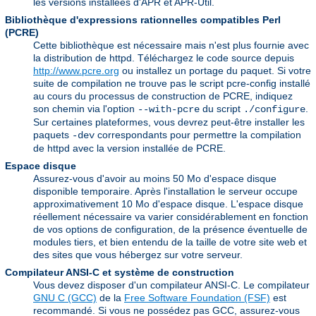
les versions installées d'APR et APR-Util.
Bibliothèque d'expressions rationnelles compatibles Perl
(PCRE)
Cette bibliothèque est nécessaire mais n'est plus fournie avec
la distribution de httpd. Téléchargez le code source depuis
http://www.pcre.org
ou installez un portage du paquet. Si votre
suite de compilation ne trouve pas le script pcre-config installé
au cours du processus de construction de PCRE, indiquez
son chemin via l'option
du script
.
--with-pcre
./configure
Sur certaines plateformes, vous devrez peut-être installer les
paquets
correspondants pour permettre la compilation
-dev
de httpd avec la version installée de PCRE.
Espace disque
Assurez-vous d'avoir au moins 50 Mo d'espace disque
disponible temporaire. Après l'installation le serveur occupe
approximativement 10 Mo d'espace disque. L'espace disque
réellement nécessaire va varier considérablement en fonction
de vos options de configuration, de la présence éventuelle de
modules tiers, et bien entendu de la taille de votre site web et
des sites que vous hébergez sur votre serveur.
Compilateur ANSI-C et système de construction
Vous devez disposer d'un compilateur ANSI-C. Le compilateur
GNU C (GCC)
de la
Free Software Foundation (FSF)
est
recommandé. Si vous ne possédez pas GCC, assurez-vous