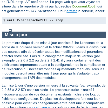
de l'URL
. La page web que vous voyez est
http://localhost/
située dans le répertoire défini par la directive
, qui
DocumentRoot
est généralement
. Pour
arrêter
le serveur, lancez:
PREFIX
/htdocs/
$
PREFIX
/bin/apache2ctl -k stop
Mise à jour
La première étape d'une mise à jour consiste à lire l'annonce de la
sortie de la nouvelle version et le fichier
dans la distribution
CHANGES
des sources afin de déceler toutes les modifications qui pourraient
affecter votre site. Lors d'un changement majeur de version (par
exemple de 2.0 à 2.2 ou de 2.2 à 2.4), il y aura certainement des
différences importantes quant à la configuration de la compilation et
de l'exécution qui nécessiteront des ajustements manuels. Tous les
modules devront aussi être mis à jour pour qu'ils s'adaptent aux
changements de l'API des modules.
La mise à jour d'une version mineure à la suivante (par exemple, de
2.2.55 à 2.2.57) est plus aisée. Le processus
make install
n'écrasera aucun de vos documents existants, fichiers de log, ou
fichiers de configuration. De plus, les développeurs font tout leur
possible pour éviter les changements entraînant une incompatibilité
dans les options de
, la configuration de l'exécution, ou
configure