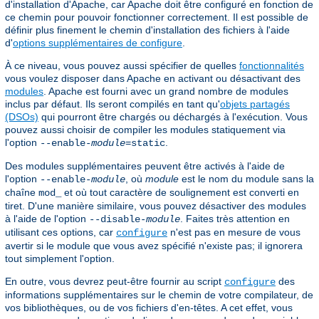
d'installation d'Apache, car Apache doit être configuré en fonction de
ce chemin pour pouvoir fonctionner correctement. Il est possible de
définir plus finement le chemin d'installation des fichiers à l'aide
d'
options supplémentaires de configure
.
À ce niveau, vous pouvez aussi spécifier de quelles
fonctionnalités
vous voulez disposer dans Apache en activant ou désactivant des
modules
. Apache est fourni avec un grand nombre de modules
inclus par défaut. Ils seront compilés en tant qu'
objets partagés
(DSOs)
qui pourront être chargés ou déchargés à l'exécution. Vous
pouvez aussi choisir de compiler les modules statiquement via
l'option
.
--enable-
module
=static
Des modules supplémentaires peuvent être activés à l'aide de
l'option
, où
module
est le nom du module sans la
--enable-
module
chaîne
et où tout caractère de soulignement est converti en
mod_
tiret. D'une manière similaire, vous pouvez désactiver des modules
à l'aide de l'option
. Faites très attention en
--disable-
module
utilisant ces options, car
n'est pas en mesure de vous
configure
avertir si le module que vous avez spécifié n'existe pas; il ignorera
tout simplement l'option.
En outre, vous devrez peut-être fournir au script
des
configure
informations supplémentaires sur le chemin de votre compilateur, de
vos bibliothèques, ou de vos fichiers d'en-têtes. A cet effet, vous