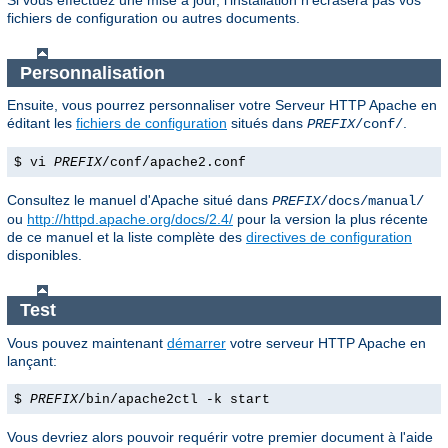
Si vous effectuez une mise à jour, l'installation n'écrasera pas vos
fichiers de configuration ou autres documents.
Personnalisation
Ensuite, vous pourrez personnaliser votre Serveur HTTP Apache en
éditant les
fichiers de configuration
situés dans
.
PREFIX
/conf/
$ vi
PREFIX
/conf/apache2.conf
Consultez le manuel d'Apache situé dans
PREFIX
/docs/manual/
ou
http://httpd.apache.org/docs/2.4/
pour la version la plus récente
de ce manuel et la liste complète des
directives de configuration
disponibles.
Test
Vous pouvez maintenant
démarrer
votre serveur HTTP Apache en
lançant:
$
PREFIX
/bin/apache2ctl -k start
Vous devriez alors pouvoir requérir votre premier document à l'aide