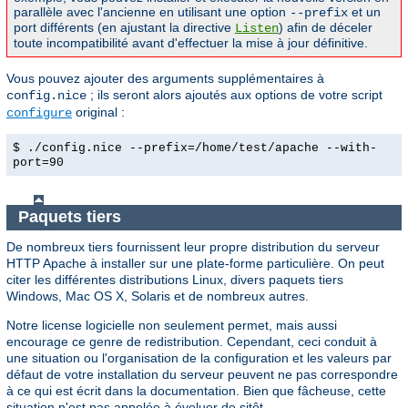
parallèle avec l'ancienne en utilisant une option
et un
--prefix
port différents (en ajustant la directive
) afin de déceler
Listen
toute incompatibilité avant d'effectuer la mise à jour définitive.
Vous pouvez ajouter des arguments supplémentaires à
; ils seront alors ajoutés aux options de votre script
config.nice
original :
configure
$ ./config.nice --prefix=/home/test/apache --with-
port=90
Paquets tiers
De nombreux tiers fournissent leur propre distribution du serveur
HTTP Apache à installer sur une plate-forme particulière. On peut
citer les différentes distributions Linux, divers paquets tiers
Windows, Mac OS X, Solaris et de nombreux autres.
Notre license logicielle non seulement permet, mais aussi
encourage ce genre de redistribution. Cependant, ceci conduit à
une situation ou l'organisation de la configuration et les valeurs par
défaut de votre installation du serveur peuvent ne pas correspondre
à ce qui est écrit dans la documentation. Bien que fâcheuse, cette
situation n'est pas appelée à évoluer de sitôt.