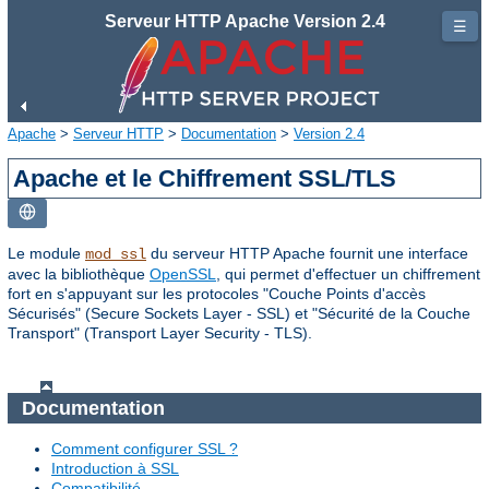
Serveur HTTP Apache Version 2.4
☰
Apache
>
Serveur HTTP
>
Documentation
>
Version 2.4
Apache et le Chiffrement SSL/TLS
Le module
du serveur HTTP Apache fournit une interface
mod_ssl
avec la bibliothèque
OpenSSL
, qui permet d'effectuer un chiffrement
fort en s'appuyant sur les protocoles "Couche Points d'accès
Sécurisés" (Secure Sockets Layer - SSL) et "Sécurité de la Couche
Transport" (Transport Layer Security - TLS).
Documentation
Comment configurer SSL ?
Introduction à SSL
Compatibilité