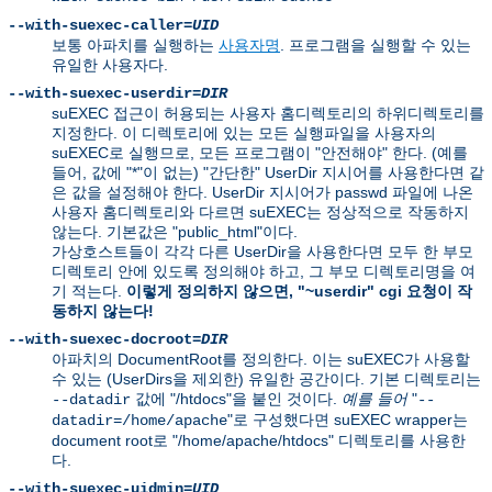
--with-suexec-caller=
UID
보통 아파치를 실행하는
사용자명
. 프로그램을 실행할 수 있는
유일한 사용자다.
--with-suexec-userdir=
DIR
suEXEC 접근이 허용되는 사용자 홈디렉토리의 하위디렉토리를
지정한다. 이 디렉토리에 있는 모든 실행파일을 사용자의
suEXEC로 실행므로, 모든 프로그램이 "안전해야" 한다. (예를
들어, 값에 "*"이 없는) "간단한" UserDir 지시어를 사용한다면 같
은 값을 설정해야 한다. UserDir 지시어가 passwd 파일에 나온
사용자 홈디렉토리와 다르면 suEXEC는 정상적으로 작동하지
않는다. 기본값은 "public_html"이다.
가상호스트들이 각각 다른 UserDir을 사용한다면 모두 한 부모
디렉토리 안에 있도록 정의해야 하고, 그 부모 디렉토리명을 여
기 적는다.
이렇게 정의하지 않으면, "~userdir" cgi 요청이 작
동하지 않는다!
--with-suexec-docroot=
DIR
아파치의 DocumentRoot를 정의한다. 이는 suEXEC가 사용할
수 있는 (UserDirs을 제외한) 유일한 공간이다. 기본 디렉토리는
값에 "/htdocs"을 붙인 것이다.
예를 들어
"
--datadir
--
"로 구성했다면 suEXEC wrapper는
datadir=/home/apache
document root로 "/home/apache/htdocs" 디렉토리를 사용한
다.
--with-suexec-uidmin=
UID