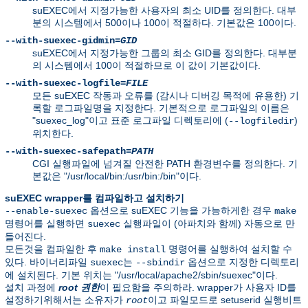
suEXEC에서 지정가능한 사용자의 최소 UID를 정의한다. 대부
분의 시스템에서 500이나 100이 적절하다. 기본값은 100이다.
--with-suexec-gidmin=
GID
suEXEC에서 지정가능한 그룹의 최소 GID를 정의한다. 대부분
의 시스템에서 100이 적절하므로 이 값이 기본값이다.
--with-suexec-logfile=
FILE
모든 suEXEC 작동과 오류를 (감시나 디버깅 목적에 유용한) 기
록할 로그파일명을 지정한다. 기본적으로 로그파일의 이름은
"suexec_log"이고 표준 로그파일 디렉토리에 (
)
--logfiledir
위치한다.
--with-suexec-safepath=
PATH
CGI 실행파일에 넘겨질 안전한 PATH 환경변수를 정의한다. 기
본값은 "/usr/local/bin:/usr/bin:/bin"이다.
suEXEC wrapper를 컴파일하고 설치하기
옵션으로 suEXEC 기능을 가능하게한 경우
--enable-suexec
make
명령어를 실행하면
실행파일이 (아파치와 함께) 자동으로 만
suexec
들어진다.
모든것을 컴파일한 후
명령어를 실행하여 설치할 수
make install
있다. 바이너리파일
는
옵션으로 지정한 디렉토리
suexec
--sbindir
에 설치된다. 기본 위치는 "/usr/local/apache2/sbin/suexec"이다.
설치 과정에
root 권한
이 필요함을 주의하라. wrapper가 사용자 ID를
설정하기위해서는 소유자가
이고 파일모드로 setuserid 실행비트
root