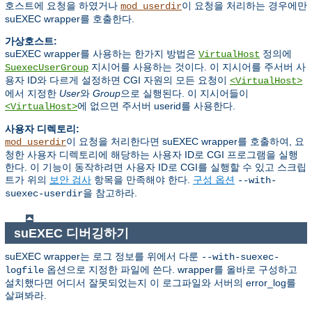
호스트에 요청을 하였거나
이 요청을 처리하는 경우에만
mod_userdir
suEXEC wrapper를 호출한다.
가상호스트:
suEXEC wrapper를 사용하는 한가지 방법은
정의에
VirtualHost
지시어를 사용하는 것이다. 이 지시어를 주서버 사
SuexecUserGroup
용자 ID와 다르게 설정하면 CGI 자원의 모든 요청이
<VirtualHost>
에서 지정한
User
와
Group
으로 실행된다. 이 지시어들이
에 없으면 주서버 userid를 사용한다.
<VirtualHost>
사용자 디렉토리:
이 요청을 처리한다면 suEXEC wrapper를 호출하여, 요
mod_userdir
청한 사용자 디렉토리에 해당하는 사용자 ID로 CGI 프로그램을 실행
한다. 이 기능이 동작하려면 사용자 ID로 CGI를 실행할 수 있고 스크립
트가 위의
보안 검사
항목을 만족해야 한다.
구성 옵션
--with-
을 참고하라.
suexec-userdir
suEXEC 디버깅하기
suEXEC wrapper는 로그 정보를 위에서 다룬
--with-suexec-
옵션으로 지정한 파일에 쓴다. wrapper를 올바로 구성하고
logfile
설치했다면 어디서 잘못되었는지 이 로그파일와 서버의 error_log를
살펴봐라.