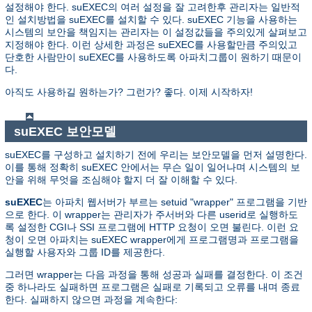
설정해야 한다. suEXEC의 여러 설정을 잘 고려한후 관리자는 일반적
인 설치방법을 suEXEC를 설치할 수 있다. suEXEC 기능을 사용하는
시스템의 보안을 책임지는 관리자는 이 설정값들을 주의있게 살펴보고
지정해야 한다. 이런 상세한 과정은 suEXEC를 사용할만큼 주의있고
단호한 사람만이 suEXEC를 사용하도록 아파치그룹이 원하기 때문이
다.
아직도 사용하길 원하는가? 그런가? 좋다. 이제 시작하자!
suEXEC 보안모델
suEXEC를 구성하고 설치하기 전에 우리는 보안모델을 먼저 설명한다.
이를 통해 정확히 suEXEC 안에서는 무슨 일이 일어나며 시스템의 보
안을 위해 무엇을 조심해야 할지 더 잘 이해할 수 있다.
suEXEC
는 아파치 웹서버가 부르는 setuid "wrapper" 프로그램을 기반
으로 한다. 이 wrapper는 관리자가 주서버와 다른 userid로 실행하도
록 설정한 CGI나 SSI 프로그램에 HTTP 요청이 오면 불린다. 이런 요
청이 오면 아파치는 suEXEC wrapper에게 프로그램명과 프로그램을
실행할 사용자와 그룹 ID를 제공한다.
그러면 wrapper는 다음 과정을 통해 성공과 실패를 결정한다. 이 조건
중 하나라도 실패하면 프로그램은 실패로 기록되고 오류를 내며 종료
한다. 실패하지 않으면 과정을 계속한다: