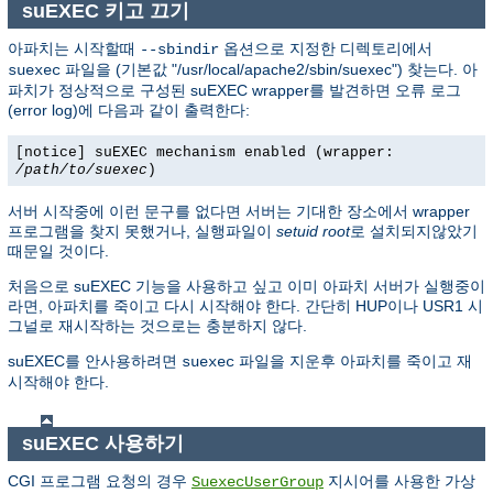
suEXEC 키고 끄기
아파치는 시작할때
옵션으로 지정한 디렉토리에서
--sbindir
파일을 (기본값 "/usr/local/apache2/sbin/suexec") 찾는다. 아
suexec
파치가 정상적으로 구성된 suEXEC wrapper를 발견하면 오류 로그
(error log)에 다음과 같이 출력한다:
[notice] suEXEC mechanism enabled (wrapper:
/path/to/suexec
)
서버 시작중에 이런 문구를 없다면 서버는 기대한 장소에서 wrapper
프로그램을 찾지 못했거나, 실행파일이
setuid root
로 설치되지않았기
때문일 것이다.
처음으로 suEXEC 기능을 사용하고 싶고 이미 아파치 서버가 실행중이
라면, 아파치를 죽이고 다시 시작해야 한다. 간단히 HUP이나 USR1 시
그널로 재시작하는 것으로는 충분하지 않다.
suEXEC를 안사용하려면
파일을 지운후 아파치를 죽이고 재
suexec
시작해야 한다.
suEXEC 사용하기
CGI 프로그램 요청의 경우
지시어를 사용한 가상
SuexecUserGroup