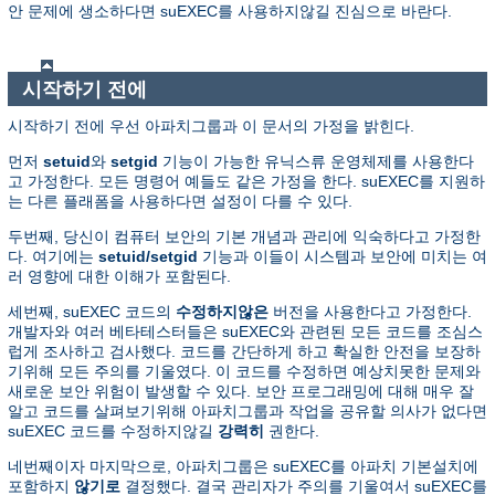
안 문제에 생소하다면 suEXEC를 사용하지않길 진심으로 바란다.
시작하기 전에
시작하기 전에 우선 아파치그룹과 이 문서의 가정을 밝힌다.
먼저
setuid
와
setgid
기능이 가능한 유닉스류 운영체제를 사용한다
고 가정한다. 모든 명령어 예들도 같은 가정을 한다. suEXEC를 지원하
는 다른 플래폼을 사용하다면 설정이 다를 수 있다.
두번째, 당신이 컴퓨터 보안의 기본 개념과 관리에 익숙하다고 가정한
다. 여기에는
setuid/setgid
기능과 이들이 시스템과 보안에 미치는 여
러 영향에 대한 이해가 포함된다.
세번째, suEXEC 코드의
수정하지않은
버전을 사용한다고 가정한다.
개발자와 여러 베타테스터들은 suEXEC와 관련된 모든 코드를 조심스
럽게 조사하고 검사했다. 코드를 간단하게 하고 확실한 안전을 보장하
기위해 모든 주의를 기울였다. 이 코드를 수정하면 예상치못한 문제와
새로운 보안 위험이 발생할 수 있다. 보안 프로그래밍에 대해 매우 잘
알고 코드를 살펴보기위해 아파치그룹과 작업을 공유할 의사가 없다면
suEXEC 코드를 수정하지않길
강력히
권한다.
네번째이자 마지막으로, 아파치그룹은 suEXEC를 아파치 기본설치에
포함하지
않기로
결정했다. 결국 관리자가 주의를 기울여서 suEXEC를