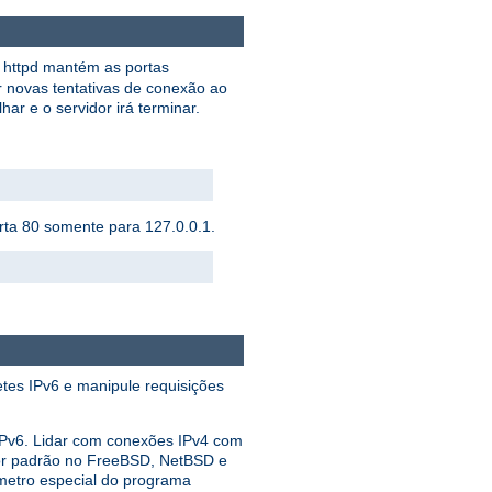
o httpd mantém as portas
r novas tentativas de conexão ao
har e o servidor irá terminar.
orta 80 somente para 127.0.0.1.
etes IPv6 e manipule requisições
 IPv6. Lidar com conexões IPv4 com
por padrão no FreeBSD, NetBSD e
metro especial do programa