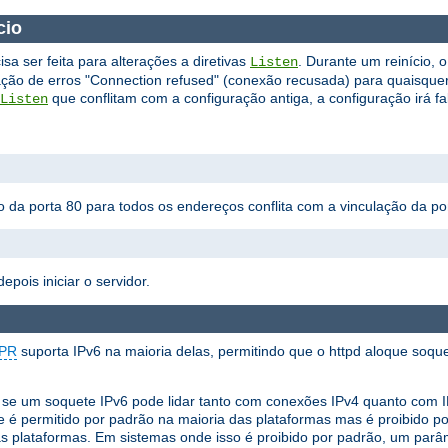
ício
sa ser feita para alterações a diretivas
. Durante um reinício, 
Listen
ração de erros "Connection refused" (conexão recusada) para quaisque
que conflitam com a configuração antiga, a configuração irá fal
Listen
ão da porta 80 para todos os endereços conflita com a vinculação da p
epois iniciar o servidor.
PR
suporta IPv6 na maioria delas, permitindo que o httpd aloque soqu
ir se um soquete IPv6 pode lidar tanto com conexões IPv4 quanto com
 é permitido por padrão na maioria das plataformas mas é proibido 
s plataformas. Em sistemas onde isso é proibido por padrão, um parâ