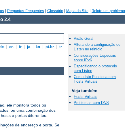
vas
|
Perguntas Frequentes
|
Glossário
|
Mapa do Site
|
Relate um problema
o 2.4
Visão Geral
Alterando a configuração de
de
|
en
|
fr
|
ja
|
ko
|
pt-br
|
tr
Listen no reinício
Considerações Especiais
sobre IPv6
Especificando o protocolo
com Listen
Como Isto Funciona com
Hosts Virtuais
Veja também
Hosts Virtuais
Problemas com DNS
ão, ele monitora todos os
nados, ou uma combinação dos
osts e portas diferentes.
binações de endereço e porta. Se