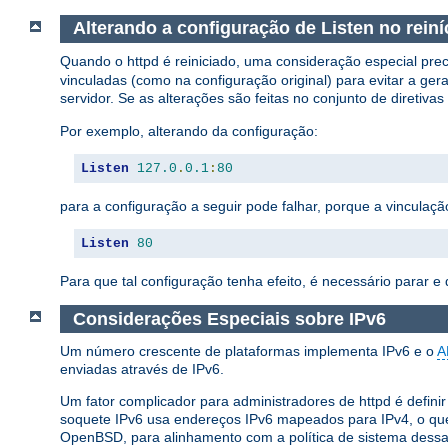
Alterando a configuração de Listen no rein
Quando o httpd é reiniciado, uma consideração especial preci
vinculadas (como na configuração original) para evitar a ge
servidor. Se as alterações são feitas no conjunto de diretivas
Por exemplo, alterando da configuração:
Listen
127.0
.
0.1
:
80
para a configuração a seguir pode falhar, porque a vinculaç
Listen
80
Para que tal configuração tenha efeito, é necessário parar e d
Considerações Especiais sobre IPv6
Um número crescente de plataformas implementa IPv6 e o
A
enviadas através de IPv6.
Um fator complicador para administradores de httpd é defin
soquete IPv6 usa endereços IPv6 mapeados para IPv4, o que
OpenBSD, para alinhamento com a política de sistema dessa