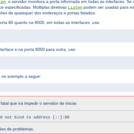
, o servidor monitora a porta informada em todas as interfaces. Se
ten
ce especificadas. Múltiplas diretivas
podem ser usadas para esp
Listen
ões de quaisquer dos endereços e portas listados.
orta 80 quanto na 8000, em todas as interfaces, use:
terface e na porta 8000 para outra, use:
 no exemplo a seguir:
atal que irá impedir o servidor de iniciar.
d not bind to address [::]:80
ões de problemas.