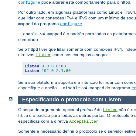
pode alterar este comportamento para o httpd.
configure
Por outro lado, em algumas plataformas como Linux e Tru64
que lidar com conexões IPv4 e IPv6 com um mínimo de soqu
do programa
.
mapped
configure
é o padrão para todas as plataforma
--enable-v4-mapped
compilado.
Se o httpd tiver que lidar somente com conexões IPv4, inde
diretivas
, como nos exemplos a seguir:
Listen
Listen
0.0
.
0.0
:
80
Listen
192.0
.
2.1
:
80
Se a sua plataforma suporta e a intenção for lidar com con
especifique a opção
do programa
--disable-v4-mapped
c
Especificando o protocolo com Listen
O segundo argumento opcional
protocol
de
não é req
Listen
é o padrão para todas as outras portas. O protocolo é 
http
específicas com a diretiva
.
AcceptFilter
Somente é necessário definir o protocolo se o servidor esti