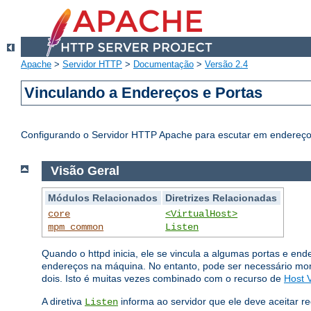
Apache
>
Servidor HTTP
>
Documentação
>
Versão 2.4
Vinculando a Endereços e Portas
Configurando o Servidor HTTP Apache para escutar em endereços
Visão Geral
Módulos Relacionados
Diretrizes Relacionadas
core
<VirtualHost>
mpm_common
Listen
Quando o httpd inicia, ele se vincula a algumas portas e en
endereços na máquina. No entanto, pode ser necessário mo
dois. Isto é muitas vezes combinado com o recurso de
Host V
A diretiva
informa ao servidor que ele deve aceitar r
Listen