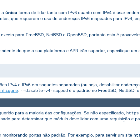
, a
única
forma de lidar tanto com IPv6 quanto com IPv4 é usar ende
etes, que requerem o uso de endereços IPv6 mapeados para IPv4, es
s exceto para FreeBSD, NetBSD e OpenBSD, portanto esta é provavelme
pendente do que a sua plataforma e APR irão suportar, especifique um
exões IPv4 e IPv6 em soquetes separados (ou seja, desabilitar endereç
.
é o padrão no FreeBSD, NetBSD, 
onfigure
--disable-v4-mapped
uerido para a maioria das configurações. Se não especificado,
https
usado para determinar que módulo deve lidar com uma requisição e par
ver monitorando portas não padrão. Por exemplo, para servir um site
ht