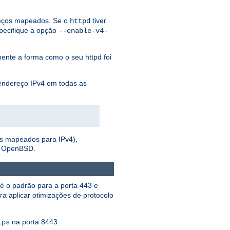
reços mapeados. Se o
tiver
httpd
pecifique a opção
--enable-v4-
nte a forma como o seu httpd foi
 endereço IPv4 em todas as
os mapeados para IPv4),
e OpenBSD.
é o padrão para a porta 443 e
a aplicar otimizações de protocolo
na porta 8443:
tps