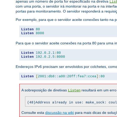
apenas um número de porta for especificado na diretiva
Lis
com uma porta, o servidor irá monitorar na porta e na interfa
portas para monitoramento. O servidor responderá a requisiç
Por exemplo, para que o servidor aceite conexões tanto na p
Listen
80
Listen
8000
Para que o servidor aceite conexões na porta 80 para uma in
Listen
192.0
.
2.1
:
80
Listen
192.0
.
2.5
:
8000
Endereços IPv6 precisam ser envolvidos por colchetes, como
Listen
[
2001:db8::a00:20ff:fea7:ccea
]:
80
A sobreposição de diretivas
resultará em um erro f
Listen
(48)Address already in use: make_sock: coul
Consulte esta
discussão na wiki
para mais dicas de soluç