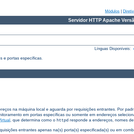
Módulos
|
Direti
Servidor HTTP Apache Versã
Línguas Disponíveis:
 e portas específicas.
dereços na máquina local e aguarda por requisições entrantes. Por padr
nitoramento em portas específicas ou somente em endereços selecio
irtual
, que determina como o
responde a endereços, nomes de h
httpd
equisições entrantes apenas na(s) porta(s) especificada(s) ou em com