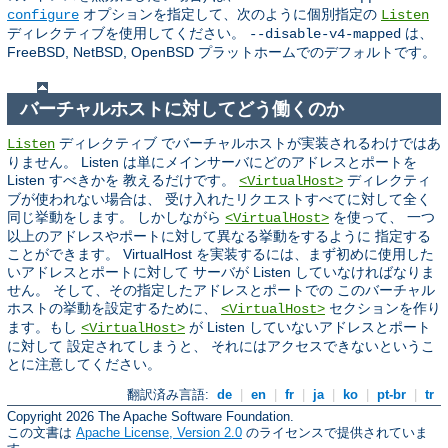
オプションを指定して、次のように個別指定の
configure
Listen
ディレクティブを使用してください。
は、
--disable-v4-mapped
FreeBSD, NetBSD, OpenBSD プラットホームでのデフォルトです。
バーチャルホストに対してどう働くのか
ディレクティブ でバーチャルホストが実装されるわけではあ
Listen
りません。 Listen は単にメインサーバにどのアドレスとポートを
Listen すべきかを 教えるだけです。
ディレクティ
<VirtualHost>
ブが使われない場合は、 受け入れたリクエストすべてに対して全く
同じ挙動をします。 しかしながら
を使って、 一つ
<VirtualHost>
以上のアドレスやポートに対して異なる挙動をするように 指定する
ことができます。 VirtualHost を実装するには、まず初めに使用した
いアドレスとポートに対して サーバが Listen していなければなりま
せん。 そして、その指定したアドレスとポートでの このバーチャル
ホストの挙動を設定するために、
セクションを作り
<VirtualHost>
ます。もし
が Listen していないアドレスとポート
<VirtualHost>
に対して 設定されてしまうと、 それにはアクセスできないというこ
とに注意してください。
翻訳済み言語:
de
|
en
|
fr
|
ja
|
ko
|
pt-br
|
tr
Copyright 2026 The Apache Software Foundation.
この文書は
Apache License, Version 2.0
のライセンスで提供されていま