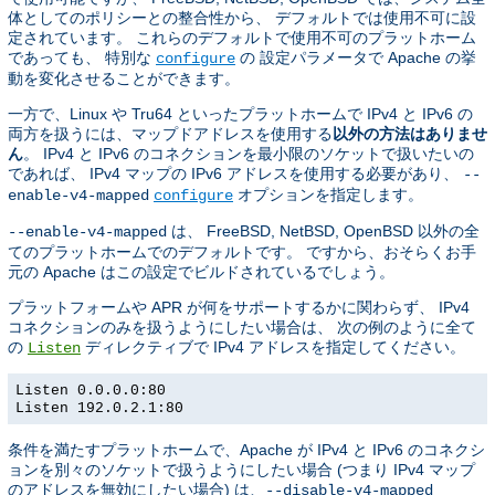
体としてのポリシーとの整合性から、 デフォルトでは使用不可に設
定されています。 これらのデフォルトで使用不可のプラットホーム
であっても、 特別な
の 設定パラメータで Apache の挙
configure
動を変化させることができます。
一方で、Linux や Tru64 といったプラットホームで IPv4 と IPv6 の
両方を扱うには、マップドアドレスを使用する
以外の方法はありませ
ん
。 IPv4 と IPv6 のコネクションを最小限のソケットで扱いたいの
であれば、 IPv4 マップの IPv6 アドレスを使用する必要があり、
--
オプションを指定します。
enable-v4-mapped
configure
は、 FreeBSD, NetBSD, OpenBSD 以外の全
--enable-v4-mapped
てのプラットホームでのデフォルトです。 ですから、おそらくお手
元の Apache はこの設定でビルドされているでしょう。
プラットフォームや APR が何をサポートするかに関わらず、 IPv4
コネクションのみを扱うようにしたい場合は、 次の例のように全て
の
ディレクティブで IPv4 アドレスを指定してください。
Listen
Listen 0.0.0.0:80
Listen 192.0.2.1:80
条件を満たすプラットホームで、Apache が IPv4 と IPv6 のコネクシ
ョンを別々のソケットで扱うようにしたい場合 (つまり IPv4 マップ
のアドレスを無効にしたい場合) は、
--disable-v4-mapped