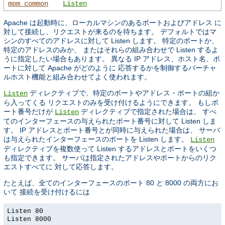
mpm_common
Listen
Apache は起動時に、ローカルマシンのあるポートおよびアドレス に
対して接続し、リクエストが来るのを待ちます。 デフォルトではマ
シンのすべてのアドレスに対して Listen します。 特定のポートか、
特定のアドレスのみか、 またはそれらの組み合わせで Listen するよ
うに指定したい場合もあります。 異なる IP アドレス、ホスト名、ポ
ートに対して Apache がどのように 応答するかを制御するバーチャ
ルホスト機能と組み合わせてよく使われます。
ディレクティブで、特定のポートやアドレス・ポートの組か
Listen
ら入ってくる リクエストのみを受け付けるようにできます。 もしポ
ート番号だけが
ディレクティブで指定された場合は、 すべ
Listen
てのインターフェースの与えられたポート番号に対して Listen しま
す。 IP アドレスとポート番号とが同時に与えられた場合は、 サーバ
は与えられたインターフェースのポートを Listen します。
Listen
ディレクティブを複数使って Listen するアドレスとポートをいくつ
も指定できます。 サーバは指定されたアドレスやポートからのリク
エストすべてに 対して応答します。
たとえば、全てのインターフェースのポート 80 と 8000 の両方にお
いて 接続を受け付けるには
Listen 80
Listen 8000