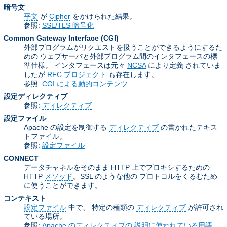
暗号文
平文
が
Cipher
をかけられた結果。
参照:
SSL/TLS 暗号化
Common Gateway Interface
(CGI)
外部プログラムがリクエストを扱うことができるようにするた
めの ウェブサーバと外部プログラム間のインタフェースの標
準仕様。 インタフェースは元々
NCSA
により定義 されていま
したが
RFC プロジェクト
も存在します。
参照:
CGI による動的コンテンツ
設定ディレクティブ
参照:
ディレクティブ
設定ファイル
Apache の設定を制御する
ディレクティブ
の書かれたテキス
トファイル。
参照:
設定ファイル
CONNECT
データチャネルをそのまま HTTP 上でプロキシするための
HTTP
メソッド
。SSL のような他の プロトコルをくるむため
に使うことができます。
コンテキスト
設定ファイル
中で、 特定の種類の
ディレクティブ
が許可され
ている場所。
参照:
Apache のディレクティブの 説明に使われている用語