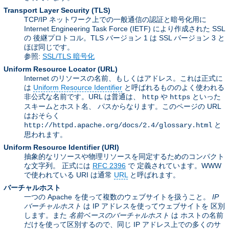
Transport Layer Security
(TLS)
TCP/IP ネットワーク上での一般通信の認証と暗号化用に
Internet Engineering Task Force (IETF) により作成された SSL
の 後継プロトコル。TLS バージョン 1 は SSL バージョン 3 と
ほぼ同じです。
参照:
SSL/TLS 暗号化
Uniform Resource Locator
(URL)
Internet のリソースの名前、もしくはアドレス。これは正式に
は
Uniform Resource Identifier
と呼ばれるもののよく使われる
非公式な名前です。URL は普通は、
や
といった
http
https
スキームとホスト名、 パスからなります。このページの URL
はおそらく
と
http://httpd.apache.org/docs/2.4/glossary.html
思われます。
Uniform Resource Identifier
(URI)
抽象的なリソースや物理リソースを同定するためのコンパクト
な文字列。 正式には
RFC 2396
で 定義されています。WWW
で使われている URI は通常
URL
と呼ばれます。
バーチャルホスト
一つの Apache を使って複数のウェブサイトを扱うこと。
IP
バーチャルホスト
は IP アドレスを使ってウェブサイトを 区別
します。また
名前ベースのバーチャルホスト
は ホストの名前
だけを使って区別するので、同じ IP アドレス上での多くのサ