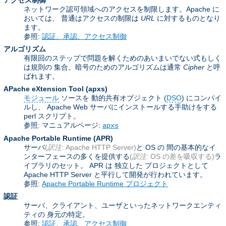
アクセス制御
ネットワーク認可領域へのアクセスを制限します。Apache に
おいては、 普通はアクセスの制限は
URL
に対するものとなり
ます。
参照:
認証、承認、アクセス制御
アルゴリズム
有限回のステップで問題を解くためのあいまいでない式もしく
は規則の 集合。暗号のためのアルゴリズムは通常
Cipher
と呼
ばれます。
APache eXtension Tool
(apxs)
モジュール
ソースを 動的共有オブジェクト (
DSO
) にコンパイ
ルし、 Apache Web サーバにインストールする手助けをする
perl スクリプト。
参照: マニュアルページ:
apxs
Apache Portable Runtime
(APR)
サーバ
(
訳注:
Apache HTTP Server)
と OS の 間の基本的なイ
ンターフェースの多くを提供する
(
訳注:
OS の差を吸収する)
ラ
イブラリのセット。 APR は 独立した プロジェクトとして
Apache HTTP Server と平行して開発が行われています。
参照:
Apache Portable Runtime プロジェクト
認証
サーバ、クライアント、ユーザといったネットワークエンティ
ティの 身元の特定。
参照:
認証、承認、アクセス制御