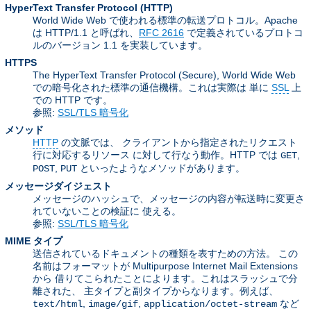
HyperText Transfer Protocol
(HTTP)
World Wide Web で使われる標準の転送プロトコル。Apache
は HTTP/1.1 と呼ばれ、
RFC 2616
で定義されているプロトコ
ルのバージョン 1.1 を実装しています。
HTTPS
The HyperText Transfer Protocol (Secure), World Wide Web
での暗号化された標準の通信機構。これは実際は 単に
SSL
上
での HTTP です。
参照:
SSL/TLS 暗号化
メソッド
HTTP
の文脈では、 クライアントから指定されたリクエスト
行に対応するリソース に対して行なう動作。HTTP では
,
GET
,
といったようなメソッドがあります。
POST
PUT
メッセージダイジェスト
メッセージのハッシュで、メッセージの内容が転送時に変更さ
れていないことの検証に 使える。
参照:
SSL/TLS 暗号化
MIME タイプ
送信されているドキュメントの種類を表すための方法。 この
名前はフォーマットが Multipurpose Internet Mail Extensions
から 借りてこられたことによります。これはスラッシュで分
離された、 主タイプと副タイプからなります。例えば、
,
,
など
text/html
image/gif
application/octet-stream