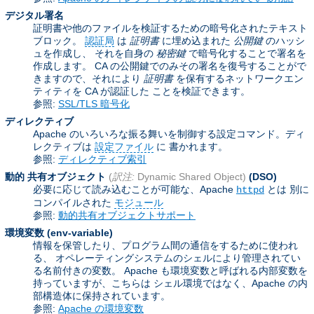
デジタル署名
証明書や他のファイルを検証するための暗号化されたテキスト
ブロック。
認証局
は
証明書
に埋め込まれた
公開鍵
のハッシ
ュを作成し、 それを自身の
秘密鍵
で暗号化することで署名を
作成します。 CA の公開鍵でのみその署名を復号することがで
きますので、それにより
証明書
を保有するネットワークエン
ティティを CA が認証した ことを検証できます。
参照:
SSL/TLS 暗号化
ディレクティブ
Apache のいろいろな振る舞いを制御する設定コマンド。ディ
レクティブは
設定ファイル
に 書かれます。
参照:
ディレクティブ索引
動的 共有オブジェクト
(
訳注:
Dynamic Shared Object)
(DSO)
必要に応じて読み込むことが可能な、Apache
とは 別に
httpd
コンパイルされた
モジュール
参照:
動的共有オブジェクトサポート
環境変数
(env-variable)
情報を保管したり、プログラム間の通信をするために使われ
る、 オペレーティングシステムのシェルにより管理されてい
る名前付きの変数。 Apache も環境変数と呼ばれる内部変数を
持っていますが、こちらは シェル環境ではなく、Apache の内
部構造体に保持されています。
参照:
Apache の環境変数