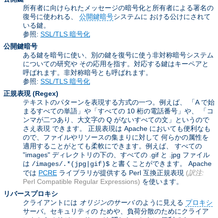
所有者に向けられたメッセージの暗号化と所有者による署名の
復号に使われる、
公開鍵暗号
システムに おける公けにされて
いる鍵。
参照:
SSL/TLS 暗号化
公開鍵暗号
ある鍵を暗号に使い、別の鍵を復号に使う非対称暗号システム
についての研究や その応用を指す。対応する鍵はキーペアと
呼ばれます。非対称暗号とも呼ばれます。
参照:
SSL/TLS 暗号化
正規表現
(Regex)
テキストのパターンを表現する方式の一つ。例えば、 「A で始
まるすべての単語」や「すべての 10 桁の電話番号」や、 「コ
ンマが二つあり、大文字の Q がないすべての文」というので
さえ表現 できます。 正規表現は Apache においても便利なも
ので、ファイルやリソースの集まりに対して 何らかの属性を
適用することがとても柔軟にできます。例えば、 すべての
"images" ディレクトリの下の、すべての .gif と .jpg ファイル
は
と書くことができます。 Apache
/images/.*(jpg|gif)$
では
PCRE
ライブラリが提供する Perl 互換正規表現
(
訳注:
Perl Compatible Regular Expressions)
を使います。
リバースプロキシ
クライアントには
オリジンのサーバ
のように見える
プロキシ
サーバ。セキュリティの ためや、負荷分散のためにクライア