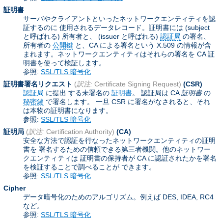
証明書
サーバやクライアントといったネットワークエンティティを認
証するのに 使用されるデータレコード。証明書には (subject
と呼ばれる) 所有者と、 (issuer と呼ばれる)
認証局
の署名、
所有者の
公開鍵
と、CA による署名という X.509 の情報が含
まれます。ネットワークエンティティはそれらの署名を CA 証
明書を使って検証します。
参照:
SSL/TLS 暗号化
証明書署名リクエスト
(
訳注:
Certificate Signing Request)
(CSR)
認証局
に提出 する未署名の
証明書
。 認証局は CA
証明書
の
秘密鍵
で署名します。 一旦 CSR に署名がなされると、それ
は本物の証明書になります。
参照:
SSL/TLS 暗号化
証明局
(
訳注:
Certification Authority)
(CA)
安全な方法で認証を行なったネットワークエンティティの証明
書を 署名するための信頼できる第三者機関。他のネットワー
クエンティティは 証明書の保持者が CA に認証されたかを署名
を検証することで調べることが できます。
参照:
SSL/TLS 暗号化
Cipher
データ暗号化のためのアルゴリズム。例えば DES, IDEA, RC4
など。
参照:
SSL/TLS 暗号化