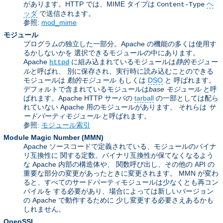
があります。HTTP では、MIME タイプは
ヘ
Content-Type
ッダ
で送信されます。
参照:
mod_mime
モジュール
プログラムの独立した一部分。Apache の機能の多くは使用す
るかしないかを 選択できるモジュールの中にあります。
Apache
に組み込まれているモジュールは
静的モジュー
httpd
ル
と呼ばれ、 別に保存され、実行時に読み込むことのできる
モジュールは
動的モジュール
もしくは
DSO
と 呼ばれます。
デフォルトで含まれているモジュールは
base モジュール
と呼
ばれます。Apache HTTP サーバの
tarball
の一部としては配ら
れていない Apache 用のモジュールがあります。 それらは
サ
ードパーティモジュール
と呼ばれます。
参照:
モジュール索引
Module Magic Number
(
MMN
)
Apache ソースコードで定義されている、モジュールのバイナ
リ互換性に 関する定数。バイナリ互換性が保てなくなるよう
な Apache 内部の構造体や、 関数呼び出し、その他の API の
重要な部分の変更があったときに変更されます。 MMN が変わ
ると、すべてのサードパーティモジュールは少なくとも再コン
パイルを する必要があり、場合によっては新しいバージョン
の Apache で動作するために 少し変更する必要さえあるかも
しれません。
OpenSSL