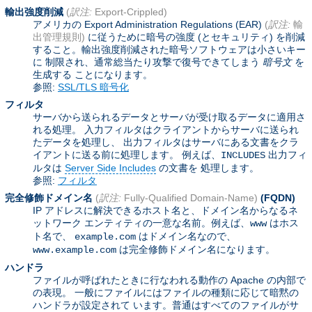
輸出強度削減
(
訳注:
Export-Crippled)
アメリカの Export Administration Regulations (EAR)
(
訳注:
輸
出管理規則)
に従うために暗号の強度 (とセキュリティ) を削減
すること。輸出強度削減された暗号ソフトウェアは小さいキー
に 制限され、通常総当たり攻撃で復号できてしまう
暗号文
を
生成する ことになります。
参照:
SSL/TLS 暗号化
フィルタ
サーバから送られるデータとサーバが受け取るデータに適用さ
れる処理。 入力フィルタはクライアントからサーバに送られ
たデータを処理し、 出力フィルタはサーバにある文書をクラ
イアントに送る前に処理します。 例えば、
出力フィ
INCLUDES
ルタは
Server Side Includes
の文書を 処理します。
参照:
フィルタ
完全修飾ドメイン名
(
訳注:
Fully-Qualified Domain-Name)
(FQDN)
IP アドレスに解決できるホスト名と、ドメイン名からなるネ
ットワーク エンティティの一意な名前。例えば、
はホス
www
ト名で、
はドメイン名なので、
example.com
は完全修飾ドメイン名になります。
www.example.com
ハンドラ
ファイルが呼ばれたときに行なわれる動作の Apache の内部で
の表現。 一般にファイルにはファイルの種類に応じて暗黙の
ハンドラが設定されて います。普通はすべてのファイルがサ