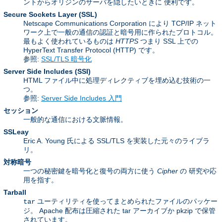
ントからオリジンのサーバを隠したいときに 便利です。
Secure Sockets Layer
(SSL)
Netscape Communications Corporation により TCP/IP ネット
ワーク上で一般の通信の認証と暗号用に作られたプロトコル。
最もよく使われているものは
HTTPS
つまり SSL 上での
HyperText Transfer Protocol (HTTP) です。
参照:
SSL/TLS 暗号化
Server Side Includes
(SSI)
HTML ファイル中に処理ディレクティブを埋め込む技術の一
つ。
参照:
Server Side Includes 入門
セッション
一般的な通信における文脈情報。
SSLeay
Eric A. Young 氏による SSL/TLS を実装した元々のライブラ
リ。
対称暗号
一つの秘密鍵を暗号化と復号の両方に使う
Cipher
の 研究や応
用を指す。
Tarball
ユーティリティを使ってまとめられたファイルのパッケー
tar
ジ。 Apache 配布は圧縮された tar アーカイブか pkzip で保管
されています。