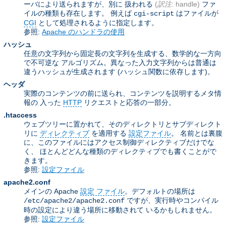
ーバにより送られますが、別に 扱われる
(
訳注:
handle)
ファ
イルの種類も存在します。 例えば
はファイルが
cgi-script
CGI
として処理されるように指定します。
参照:
Apache のハンドラの使用
ハッシュ
任意の文字列から固定長の文字列を生成する、数学的な一方向
で不可逆な アルゴリズム。異なった入力文字列からは普通は
違うハッシュが生成されます (ハッシュ関数に依存します)。
ヘッダ
実際のコンテンツの前に送られ、コンテンツを説明するメタ情
報の 入った
HTTP
リクエストと応答の一部分。
.htaccess
ウェブツリーに置かれて、そのディレクトリとサブディレクト
リに
ディレクティブ
を適用する
設定ファイル
。 名前とは裏腹
に、このファイルにはアクセス制御ディレクティブだけでな
く、 ほとんどどんな種類のディレクティブでも書くことがで
きます。
参照:
設定ファイル
apache2.conf
メインの Apache
設定 ファイル
。デフォルトの場所は
ですが、実行時やコンパイル
/etc/apache2/apache2.conf
時の設定により違う場所に移動されて いるかもしれません。
参照:
設定ファイル