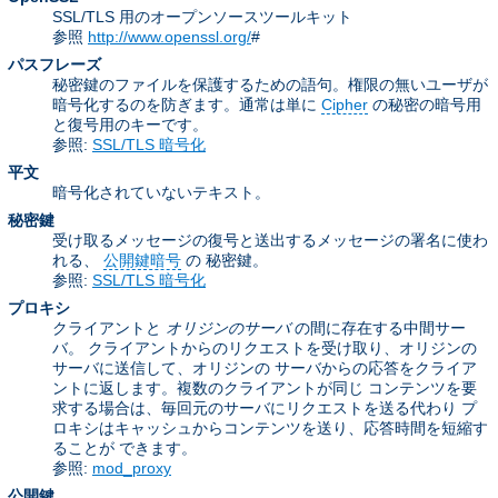
SSL/TLS 用のオープンソースツールキット
参照
http://www.openssl.org/
#
パスフレーズ
秘密鍵のファイルを保護するための語句。権限の無いユーザが
暗号化するのを防ぎます。通常は単に
Cipher
の秘密の暗号用
と復号用のキーです。
参照:
SSL/TLS 暗号化
平文
暗号化されていないテキスト。
秘密鍵
受け取るメッセージの復号と送出するメッセージの署名に使わ
れる、
公開鍵暗号
の 秘密鍵。
参照:
SSL/TLS 暗号化
プロキシ
クライアントと
オリジンのサーバ
の間に存在する中間サー
バ。 クライアントからのリクエストを受け取り、オリジンの
サーバに送信して、オリジンの サーバからの応答をクライア
ントに返します。複数のクライアントが同じ コンテンツを要
求する場合は、毎回元のサーバにリクエストを送る代わり プ
ロキシはキャッシュからコンテンツを送り、応答時間を短縮す
ることが できます。
参照:
mod_proxy
公開鍵