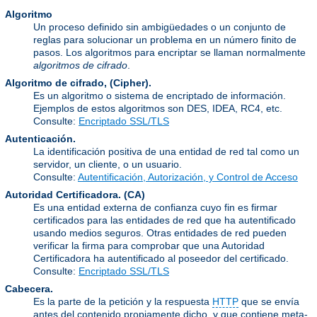
Algoritmo
Un proceso definido sin ambigüedades o un conjunto de
reglas para solucionar un problema en un número finito de
pasos. Los algoritmos para encriptar se llaman normalmente
algoritmos de cifrado
.
Algoritmo de cifrado, (Cipher).
Es un algoritmo o sistema de encriptado de información.
Ejemplos de estos algoritmos son DES, IDEA, RC4, etc.
Consulte:
Encriptado SSL/TLS
Autenticación.
La identificación positiva de una entidad de red tal como un
servidor, un cliente, o un usuario.
Consulte:
Autentificación, Autorización, y Control de Acceso
Autoridad Certificadora.
(CA)
Es una entidad externa de confianza cuyo fin es firmar
certificados para las entidades de red que ha autentificado
usando medios seguros. Otras entidades de red pueden
verificar la firma para comprobar que una Autoridad
Certificadora ha autentificado al poseedor del certificado.
Consulte:
Encriptado SSL/TLS
Cabecera.
Es la parte de la petición y la respuesta
HTTP
que se envía
antes del contenido propiamente dicho, y que contiene meta-