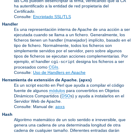
las CAs pueden desencriptar la firma, verificando que la CA
ha autentificado a la entidad de red propietaria del
Certificado
.
Consulte:
Encriptado SSL/TLS
Handler
Es una representación interna de Apache de una acción a ser
ejecutada cuando se llama a un fichero. Generalmente, los
ficheros tienen un handler (manejador) implícito, basado en el
tipo de fichero. Normalmente, todos los ficheros son
simplemente servidos por el servidor, pero sobre algunos
tipos de ficheros se ejecutan acciones complementarias. Por
ejemplo, el handler
designa los ficheros a ser
cgi-script
procesados como
CGIs
.
Consulte:
Uso de Handlers en Apache
Herramienta de extensión de Apache.
(apxs)
Es un script escrito en Perl que ayuda a compilar el código
fuente de algunos
módulos
para convertirlos en Objetos
Dinámicos Compartidos (
DSO
s) y ayuda a instalarlos en el
Servidor Web de Apache.
Consulte: Manual de:
apxs
Hash
Algoritmo matemático de un solo sentido e irreversible, que
genera una cadena de una determinada longitud de otra
cadena de cualquier tamaño. Diferentes entradas darán