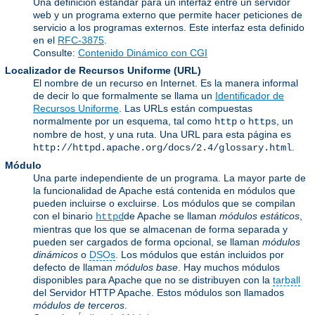
Una definición estándar para un interfaz entre un servidor
web y un programa externo que permite hacer peticiones de
servicio a los programas externos. Este interfaz esta definido
en el
RFC-3875
.
Consulte:
Contenido Dinámico con CGI
Localizador de Recursos Uniforme
(URL)
El nombre de un recurso en Internet. Es la manera informal
de decir lo que formalmente se llama un
Identificador de
Recursos Uniforme
. Las URLs están compuestas
normalmente por un esquema, tal como
o
, un
http
https
nombre de host, y una ruta. Una URL para esta página es
.
http://httpd.apache.org/docs/2.4/glossary.html
Módulo
Una parte independiente de un programa. La mayor parte de
la funcionalidad de Apache está contenida en módulos que
pueden incluirse o excluirse. Los módulos que se compilan
con el binario
de Apache se llaman
módulos estáticos
,
httpd
mientras que los que se almacenan de forma separada y
pueden ser cargados de forma opcional, se llaman
módulos
dinámicos
o
DSOs
. Los módulos que están incluidos por
defecto de llaman
módulos base
. Hay muchos módulos
disponibles para Apache que no se distribuyen con la
tarball
del Servidor HTTP Apache. Estos módulos son llamados
módulos de terceros
.