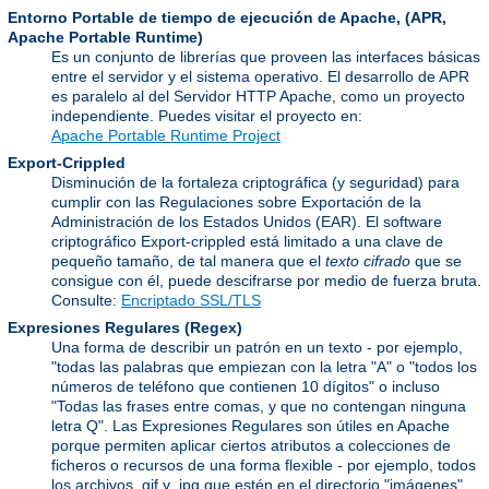
Entorno Portable de tiempo de ejecución de Apache,
(APR,
Apache Portable Runtime)
Es un conjunto de librerías que proveen las interfaces básicas
entre el servidor y el sistema operativo. El desarrollo de APR
es paralelo al del Servidor HTTP Apache, como un proyecto
independiente. Puedes visitar el proyecto en:
Apache Portable Runtime Project
Export-Crippled
Disminución de la fortaleza criptográfica (y seguridad) para
cumplir con las Regulaciones sobre Exportación de la
Administración de los Estados Unidos (EAR). El software
criptográfico Export-crippled está limitado a una clave de
pequeño tamaño, de tal manera que el
texto cifrado
que se
consigue con él, puede descifrarse por medio de fuerza bruta.
Consulte:
Encriptado SSL/TLS
Expresiones Regulares
(Regex)
Una forma de describir un patrón en un texto - por ejemplo,
"todas las palabras que empiezan con la letra "A" o "todos los
números de teléfono que contienen 10 dígitos" o incluso
"Todas las frases entre comas, y que no contengan ninguna
letra Q". Las Expresiones Regulares son útiles en Apache
porque permiten aplicar ciertos atributos a colecciones de
ficheros o recursos de una forma flexible - por ejemplo, todos
los archivos .gif y .jpg que estén en el directorio "imágenes"