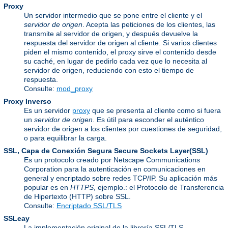
Proxy
Un servidor intermedio que se pone entre el cliente y el
servidor de origen
. Acepta las peticiones de los clientes, las
transmite al servidor de origen, y después devuelve la
respuesta del servidor de origen al cliente. Si varios clientes
piden el mismo contenido, el proxy sirve el contenido desde
su caché, en lugar de pedirlo cada vez que lo necesita al
servidor de origen, reduciendo con esto el tiempo de
respuesta.
Consulte:
mod_proxy
Proxy Inverso
Es un servidor
proxy
que se presenta al cliente como si fuera
un
servidor de origen
. Es útil para esconder el auténtico
servidor de origen a los clientes por cuestiones de seguridad,
o para equilibrar la carga.
SSL, Capa de Conexión Segura
Secure Sockets Layer(SSL)
Es un protocolo creado por Netscape Communications
Corporation para la autenticación en comunicaciones en
general y encriptado sobre redes TCP/IP. Su aplicación más
popular es en
HTTPS
, ejemplo.: el Protocolo de Transferencia
de Hipertexto (HTTP) sobre SSL.
Consulte:
Encriptado SSL/TLS
SSLeay
La implementación original de la librería SSL/TLS