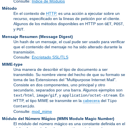
Consulte:
Índice de Módulos
Método
En el contexto de
HTTP
, es una acción a ejecutar sobre un
recurso, especificado en la líneas de petición por el cliente.
Algunos de los métodos disponibles en HTTP son
,
,
GET
POST
y
.
PUT
Mensaje Resumen (Message Digest)
Un hash de un mensaje, el cual pude ser usado para verificar
que el contenido del mensaje no ha sido alterado durante la
transmisión.
Consulte:
Encriptado SSL/TLS
MIME-type
Una manera de describir el tipo de documento a ser
transmitido. Su nombre viene del hecho de que su formato se
toma de las Extensiones del "Multipurpose Internet Mail".
Consiste en dos componentes, uno principal y otro
secundario, separados por una barra. Algunos ejemplos son
,
, y
. En
text/html
image/gif
application/octet-stream
HTTP, el tipo MIME se transmite en la
cabecera
del
Tipo
.
Contenido
Consulte:
mod_mime
Módulo del Número Mágico
(
MMN Module Magic Number
)
El módulo del número mágico es una constante definida en el