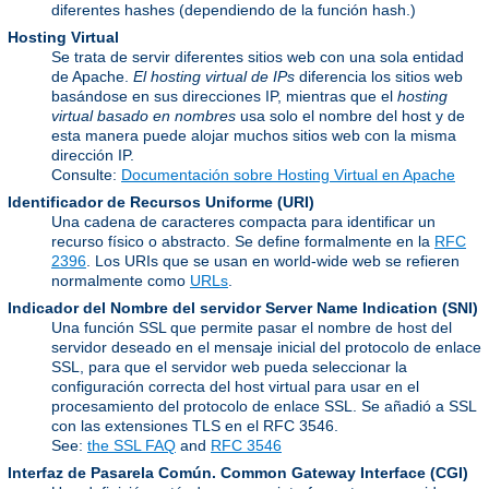
diferentes hashes (dependiendo de la función hash.)
Hosting Virtual
Se trata de servir diferentes sitios web con una sola entidad
de Apache.
El hosting virtual de IPs
diferencia los sitios web
basándose en sus direcciones IP, mientras que el
hosting
virtual basado en nombres
usa solo el nombre del host y de
esta manera puede alojar muchos sitios web con la misma
dirección IP.
Consulte:
Documentación sobre Hosting Virtual en Apache
Identificador de Recursos Uniforme
(URI)
Una cadena de caracteres compacta para identificar un
recurso físico o abstracto. Se define formalmente en la
RFC
2396
. Los URIs que se usan en world-wide web se refieren
normalmente como
URLs
.
Indicador del Nombre del servidor
Server Name Indication (SNI)
Una función SSL que permite pasar el nombre de host del
servidor deseado en el mensaje inicial del protocolo de enlace
SSL, para que el servidor web pueda seleccionar la
configuración correcta del host virtual para usar en el
procesamiento del protocolo de enlace SSL. Se añadió a SSL
con las extensiones TLS en el RFC 3546.
See:
the SSL FAQ
and
RFC 3546
Interfaz de Pasarela Común.
Common Gateway Interface (CGI)