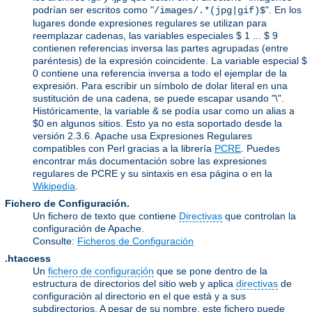
podrían ser escritos como "
". En los
/images/.*(jpg|gif)$
lugares donde expresiones regulares se utilizan para
reemplazar cadenas, las variables especiales $ 1 ... $ 9
contienen referencias inversa las partes agrupadas (entre
paréntesis) de la expresión coincidente. La variable especial $
0 contiene una referencia inversa a todo el ejemplar de la
expresión. Para escribir un símbolo de dolar literal en una
sustitución de una cadena, se puede escapar usando "\".
Históricamente, la variable & se podía usar como un alias a
$0 en algunos sitios. Esto ya no esta soportado desde la
versión 2.3.6. Apache usa Expresiones Regulares
compatibles con Perl gracias a la librería
PCRE
. Puedes
encontrar más documentación sobre las expresiones
regulares de PCRE y su sintaxis en esa página o en la
Wikipedia
.
Fichero de Configuración.
Un fichero de texto que contiene
Directivas
que controlan la
configuración de Apache.
Consulte:
Ficheros de Configuración
.htaccess
Un
fichero de configuración
que se pone dentro de la
estructura de directorios del sitio web y aplica
directivas
de
configuración al directorio en el que está y a sus
subdirectorios. A pesar de su nombre, este fichero puede