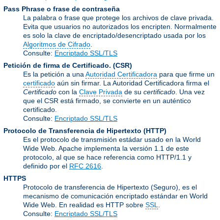
Pass Phrase o frase de contraseña
La palabra o frase que protege los archivos de clave privada.
Evita que usuarios no autorizados los encripten. Normalmente
es solo la clave de encriptado/desencriptado usada por los
Algoritmos de Cifrado
.
Consulte:
Encriptado SSL/TLS
Petición de firma de Certificado.
(CSR)
Es la petición a una
Autoridad Certificadora
para que firme un
certificado
aún sin firmar. La Autoridad Certificadora firma el
Certificado
con la
Clave Privada
de su
certificado
. Una vez
que el CSR está firmado, se convierte en un auténtico
certificado.
Consulte:
Encriptado SSL/TLS
Protocolo de Transferencia de Hipertexto
(HTTP)
Es el protocolo de transmisión estádar usado en la World
Wide Web. Apache implementa la versión 1.1 de este
protocolo, al que se hace referencia como HTTP/1.1 y
definido por el
RFC 2616
.
HTTPS
Protocolo de transferencia de Hipertexto (Seguro), es el
mecanismo de comunicación encriptado estándar en World
Wide Web. En realidad es HTTP sobre
SSL
.
Consulte:
Encriptado SSL/TLS