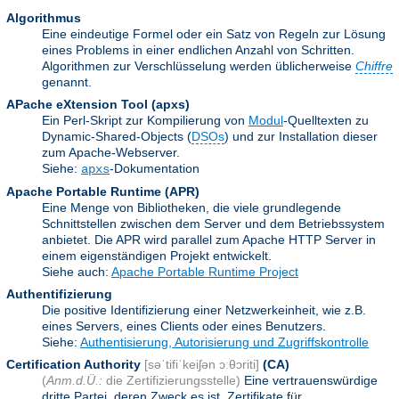
Algorithmus
Eine eindeutige Formel oder ein Satz von Regeln zur Lösung
eines Problems in einer endlichen Anzahl von Schritten.
Algorithmen zur Verschlüsselung werden üblicherweise
Chiffre
genannt.
APache eXtension Tool
(apxs)
Ein Perl-Skript zur Kompilierung von
Modul
-Quelltexten zu
Dynamic-Shared-Objects (
DSOs
) und zur Installation dieser
zum Apache-Webserver.
Siehe:
-Dokumentation
apxs
Apache Portable Runtime
(APR)
Eine Menge von Bibliotheken, die viele grundlegende
Schnittstellen zwischen dem Server und dem Betriebssystem
anbietet. Die APR wird parallel zum Apache HTTP Server in
einem eigenständigen Projekt entwickelt.
Siehe auch:
Apache Portable Runtime Project
Authentifizierung
Die positive Identifizierung einer Netzwerkeinheit, wie z.B.
eines Servers, eines Clients oder eines Benutzers.
Siehe:
Authentisierung, Autorisierung und Zugriffskontrolle
Certification Authority
[səˈtifiˈkeiʃən ɔːθɔriti]
(CA)
(
Anm.d.Ü.:
die Zertifizierungsstelle)
Eine vertrauenswürdige
dritte Partei, deren Zweck es ist, Zertifikate für