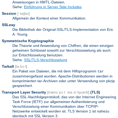
Anweisungen in HMTL-Dateien.
Siehe:
Einführung in Server Side Includes
Session
[ˈseʃən]
Allgemein der Kontext einer Kommunikation.
SSLeay
Die Bibliothek der Original-SSL/TLS-Implementation von Eric
A. Young
Symmetrische Kryptographie
Die Theorie und Anwendung von
Chiffren
, die einen einzigen
geheimen Schlüssel sowohl zur Verschlüsswelung als auch
zur Entschlüsselung benutzen.
Siehe:
SSL/TLS-Verschlüsselung
Tarball
[taːbɔːl]
Ein Paket von Dateien, die mit dem Hilfsprogramm
tar
zusammengefasst wurden. Apache-Distributionen werden in
komprimierten tar-Archiven oder unter Verwendung von pkzip
gespeichert.
Transport Layer Security
[trænsˈpɔːt ˈeiə siˈkjuəriti]
(TLS)
Das SSL-Nachfolgeprotokoll, das von der Internet Engineering
Task Force (IETF) zur allgemeinen Authentisierung und
Verschlüsselung einer Kommunikation über TCP/IP-
Netzwerke entwickelt worden ist. TLS Version 1 ist nahezu
identisch mit SSL Version 3.