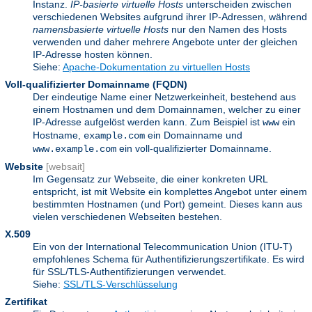
Instanz.
IP-basierte virtuelle Hosts
unterscheiden zwischen
verschiedenen Websites aufgrund ihrer IP-Adressen, während
namensbasierte virtuelle Hosts
nur den Namen des Hosts
verwenden und daher mehrere Angebote unter der gleichen
IP-Adresse hosten können.
Siehe:
Apache-Dokumentation zu virtuellen Hosts
Voll-qualifizierter Domainname
(FQDN)
Der eindeutige Name einer Netzwerkeinheit, bestehend aus
einem Hostnamen und dem Domainnamen, welcher zu einer
IP-Adresse aufgelöst werden kann. Zum Beispiel ist
ein
www
Hostname,
ein Domainname und
example.com
ein voll-qualifizierter Domainname.
www.example.com
Website
[websait]
Im Gegensatz zur Webseite, die einer konkreten URL
entspricht, ist mit Website ein komplettes Angebot unter einem
bestimmten Hostnamen (und Port) gemeint. Dieses kann aus
vielen verschiedenen Webseiten bestehen.
X.509
Ein von der International Telecommunication Union (ITU-T)
empfohlenes Schema für Authentifizierungszertifikate. Es wird
für SSL/TLS-Authentifizierungen verwendet.
Siehe:
SSL/TLS-Verschlüsselung
Zertifikat