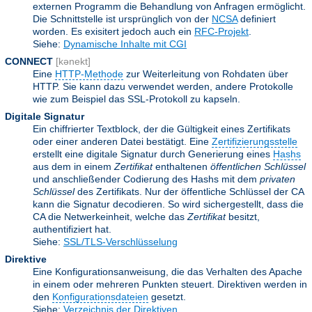
externen Programm die Behandlung von Anfragen ermöglicht.
Die Schnittstelle ist ursprünglich von der
NCSA
definiert
worden. Es exisitert jedoch auch ein
RFC-Projekt
.
Siehe:
Dynamische Inhalte mit CGI
CONNECT
[kənekt]
Eine
HTTP-Methode
zur Weiterleitung von Rohdaten über
HTTP. Sie kann dazu verwendet werden, andere Protokolle
wie zum Beispiel das SSL-Protokoll zu kapseln.
Digitale Signatur
Ein chiffrierter Textblock, der die Gültigkeit eines Zertifikats
oder einer anderen Datei bestätigt. Eine
Zertifizierungsstelle
erstellt eine digitale Signatur durch Generierung eines
Hashs
aus dem in einem
Zertifikat
enthaltenen
öffentlichen Schlüssel
und anschließender Codierung des Hashs mit dem
privaten
Schlüssel
des Zertifikats. Nur der öffentliche Schlüssel der CA
kann die Signatur decodieren. So wird sichergestellt, dass die
CA die Netwerkeinheit, welche das
Zertifikat
besitzt,
authentifiziert hat.
Siehe:
SSL/TLS-Verschlüsselung
Direktive
Eine Konfigurationsanweisung, die das Verhalten des Apache
in einem oder mehreren Punkten steuert. Direktiven werden in
den
Konfigurationsdateien
gesetzt.
Siehe:
Verzeichnis der Direktiven