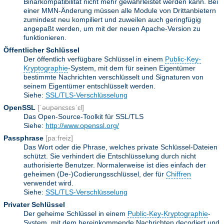
Binärkompatibilität nicht mehr gewährleistet werden kann. Bei
einer MMN-Änderung müssen alle Module von Drittanbietern
zumindest neu kompiliert und zuweilen auch geringfügig
angepaßt werden, um mit der neuen Apache-Version zu
funktionieren.
Öffentlicher Schlüssel
Der öffentlich verfügbare Schlüssel in einem
Public-Key-
Kryptographie
-System, mit dem für seinen Eigentümer
bestimmte Nachrichten verschlüsselt und Signaturen von
seinem Eigentümer entschlüsselt werden.
Siehe:
SSL/TLS-Verschlüsselung
OpenSSL
[ˈəupənɛsɛsˈɛl]
Das Open-Source-Toolkit für SSL/TLS
Siehe:
http://www.openssl.org/
Passphrase
[paːfreiz]
Das Wort oder die Phrase, welches private Schlüssel-Dateien
schützt. Sie verhindert die Entschlüsselung durch nicht
authorisierte Benutzer. Normalerweise ist dies einfach der
geheimen (De-)Codierungsschlüssel, der für
Chiffren
verwendet wird.
Siehe:
SSL/TLS-Verschlüsselung
Privater Schlüssel
Der geheime Schlüssel in einem
Public-Key-Kryptographie
-
System, mit dem hereinkommende Nachrichten decodiert und