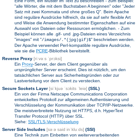
Eine Form, ein Muster im Text zu beschreiben - zum Beispiel:
"alle Wörter, die mit dem Buchstaben A beginnen" oder "Jeder
Satz mit zwei Kommata und ohne großes Q". Beim Apache
sind reguläre Ausdrücke hilfreich, da sie auf sehr flexible Art
und Weise die Anwendung bestimmter Eigenschaften auf eine
Auswahl von Dateien oder Ressourcen ermöglichen. - Zum
Beispiel können alle .gif- und .jpg-Dateien eines Verzeichnis
"images" mit "
" beschrieben werden.
/images/.*(jpg|gif)$
Der Apache verwendet Perl-kompatible reguläre Ausdrücke,
wie sie die
PCRE
-Bibliothek bereitstellt.
Reverse Proxy
[riːvəːs ˈprɔksi]
Ein
Proxy
-Server, der dem Client gegenüber als
ursprünglicher Server
erscheint. Dies ist nützlich, um den
tatsächlichen Server aus Sicherheitsgründen oder zur
Lastverteilung vor dem Client zu verstecken.
Secure Sockets Layer
[siˈkjuə ˈsɔkits ˈleiə]
(SSL)
Ein von der Firma Netscape Communications Corporation
entwickeltes Protokoll zur allgemeinen Authentisierung und
Verschlüsselung der Kommunikation über TCP/IP-Netzwerke.
Die meistverbreitete Nutzung ist
HTTPS
, d.h. HyperText
Transfer Protocol (HTTP) über SSL.
Siehe:
SSL/TLS-Verschlüsselung
Server Side Includes
[səːə said inˈkluːds]
(SSI)
Eine Technik zum Einbetten von weiterverarbeitenden