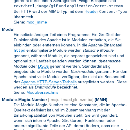
getrennt durch einen Schrägstrich. Einige Beispiele sind
,
und
.
text/html
image/gif
application/octet-stream
Bei HTTP wird der MIME-Typ mit dem
Header
Content-Type
übermittelt.
Siehe:
mod_mime
Modul
Ein selbstständiger Teil eines Programms. Ein Großteil der
Funktionalität des Apache ist in Modulen enthalten, die Sie
einbinden oder entfernen können. In die Apache-Binärdatei
einkompilierte Module werden
statische Module
httpd
genannt, während Module, die separat gespeichert sind und
optional zur Laufzeit geladen werden können,
dynamische
Module
oder
DSOs
genannt werden. Standardmäßig
eingebundene Module werden
Basismodule
genannt. Für den
Apache sind viele Module verfügbar, die nicht als Bestandteil
des
Apache-HTTP-Server-Tarballs
ausgeliefert werden. Diese
werden als
Drittmodule
bezeichnet.
Siehe:
Modulverzeichnis
Module-Magic-Number
[ˈmɔjuːl mædʒik ˈnʌmbə]
(
MMN
)
Die Module-Magic-Number ist eine Konstante, die im Apache-
Quelltext definiert ist und im Zusammenhang mit der
Binärkompatibilität von Modulen steht. Sie wird geändert,
wenn sich interne Apache-Strukturen, -Funktionen oder
andere signifikante Teile der API derart ändern, dass eine