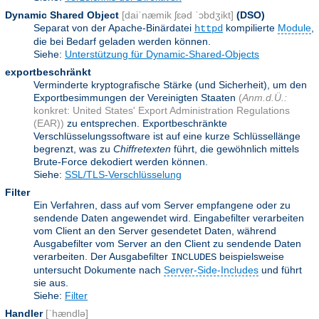
Dynamic Shared Object
[daiˈnæmik ʃɛəd ˈɔbdʒikt]
(DSO)
Separat von der Apache-Binärdatei
kompilierte
Module
,
httpd
die bei Bedarf geladen werden können.
Siehe:
Unterstützung für Dynamic-Shared-Objects
exportbeschränkt
Verminderte kryptografische Stärke (und Sicherheit), um den
Exportbesimmungen der Vereinigten Staaten
(
Anm.d.Ü.:
konkret: United States' Export Administration Regulations
(EAR))
zu entsprechen. Exportbeschränkte
Verschlüsselungssoftware ist auf eine kurze Schlüssellänge
begrenzt, was zu
Chiffretexten
führt, die gewöhnlich mittels
Brute-Force dekodiert werden können.
Siehe:
SSL/TLS-Verschlüsselung
Filter
Ein Verfahren, dass auf vom Server empfangene oder zu
sendende Daten angewendet wird. Eingabefilter verarbeiten
vom Client an den Server gesendetet Daten, während
Ausgabefilter vom Server an den Client zu sendende Daten
verarbeiten. Der Ausgabefilter
beispielsweise
INCLUDES
untersucht Dokumente nach
Server-Side-Includes
und führt
sie aus.
Siehe:
Filter
Handler
[ˈhændlə]