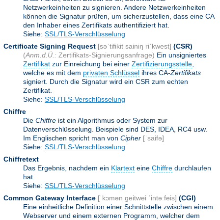
Netzwerkeinheiten zu signieren. Andere Netzwerkeinheiten
können die Signatur prüfen, um sicherzustellen, dass eine CA
den Inhaber eines Zertifikats authentifiziert hat.
Siehe:
SSL/TLS-Verschlüsselung
Certificate Signing Request
[səˈtifikit sainiŋ riˈkwest]
(CSR)
(
Anm.d.Ü.:
Zertifikats-Signierungsanfrage)
Ein unsigniertes
Zertifikat
zur Einreichung bei einer
Zertifizierungsstelle
,
welche es mit dem
privaten Schlüssel
ihres CA-
Zertifikats
signiert. Durch die Signatur wird ein CSR zum echten
Zertifikat.
Siehe:
SSL/TLS-Verschlüsselung
Chiffre
Die
Chiffre
ist ein Algorithmus oder System zur
Datenverschlüsselung. Beispiele sind DES, IDEA, RC4 usw.
Im Englischen spricht man von
Cipher
[ˈsaifə]
Siehe:
SSL/TLS-Verschlüsselung
Chiffretext
Das Ergebnis, nachdem ein
Klartext
eine
Chiffre
durchlaufen
hat.
Siehe:
SSL/TLS-Verschlüsselung
Common Gateway Interface
[ˈkɔmən geitwei ˈintəːfeis]
(CGI)
Eine einheitliche Definition einer Schnittstelle zwischen einem
Webserver und einem externen Programm, welcher dem