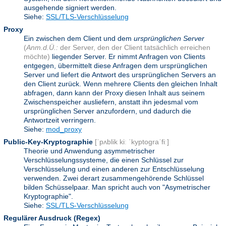
ausgehende signiert werden.
Siehe:
SSL/TLS-Verschlüsselung
Proxy
Ein zwischen dem Client und dem
ursprünglichen Server
(
Anm.d.Ü.:
der Server, den der Client tatsächlich erreichen
möchte)
liegender Server. Er nimmt Anfragen von Clients
entgegen, übermittelt diese Anfragen dem ursprünglichen
Server und liefert die Antwort des ursprünglichen Servers an
den Client zurück. Wenn mehrere Clients den gleichen Inhalt
abfragen, dann kann der Proxy diesen Inhalt aus seinem
Zwischenspeicher ausliefern, anstatt ihn jedesmal vom
ursprünglichen Server anzufordern, und dadurch die
Antwortzeit verringern.
Siehe:
mod_proxy
Public-Key-Kryptographie
[ˈpʌblik kiː ˈkyptograˈfiː]
Theorie und Anwendung asymmetrischer
Verschlüsselungssysteme, die einen Schlüssel zur
Verschlüsselung und einen anderen zur Entschlüsselung
verwenden. Zwei derart zusammengehörende Schlüssel
bilden Schüsselpaar. Man spricht auch von "Asymetrischer
Kryptographie".
Siehe:
SSL/TLS-Verschlüsselung
Regulärer Ausdruck
(Regex)