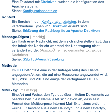
Eine Textdatei mit
Direktiven
, welche die Konfiguration des
Apache steuern.
Siehe:
Konfigurationsdateien
Kontext
Ein Bereich in den
Konfigurationsdateien
, in dem
verschiedene Typen von
Direktiven
erlaubt sind.
Siehe:
Erklärung der Fachbegriffe zu Apache-Direktiven
Message-Digest
[ˈmesidʒ]
Ein Hash einer Nachricht, mit dem sich sicherstellen läßt, dass
der Inhalt der Nachricht während der Übertragung nicht
verändert wurde.
(
Anm.d.Ü.:
ein so genannter Extrakt der
Nachricht)
Siehe:
SSL/TLS-Verschlüsselung
Methode
Im
HTTP
-Kontext eine in der Anfrage(zeile) des Clients
angegeben Aktion, die auf eine Ressource angewendet wird.
,
und
sind einige der verfügbaren HTTP-
GET
POST
PUT
Methoden.
MIME-Typ
[maim tyːp]
Eine Art und Weise, den Typ des übermittelten Dokuments zu
beschreiben. Sein Name leitet sich davon ab, dass sein
Format den Multipurpose Internet Mail Extensions entlehnt
wurde. Er besteht aus einem Haupttyp und einem Untertyp,