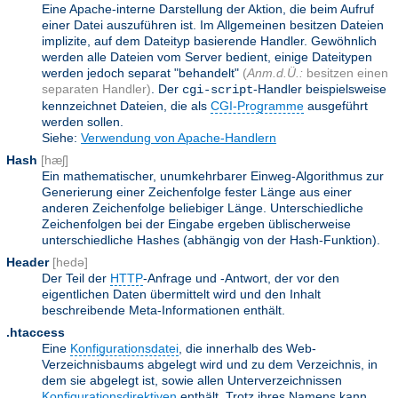
Eine Apache-interne Darstellung der Aktion, die beim Aufruf
einer Datei auszuführen ist. Im Allgemeinen besitzen Dateien
implizite, auf dem Dateityp basierende Handler. Gewöhnlich
werden alle Dateien vom Server bedient, einige Dateitypen
werden jedoch separat "behandelt"
(
Anm.d.Ü.:
besitzen einen
separaten Handler)
. Der
-Handler beispielsweise
cgi-script
kennzeichnet Dateien, die als
CGI-Programme
ausgeführt
werden sollen.
Siehe:
Verwendung von Apache-Handlern
Hash
[hæʃ]
Ein mathematischer, unumkehrbarer Einweg-Algorithmus zur
Generierung einer Zeichenfolge fester Länge aus einer
anderen Zeichenfolge beliebiger Länge. Unterschiedliche
Zeichenfolgen bei der Eingabe ergeben üblischerweise
unterschiedliche Hashes (abhängig von der Hash-Funktion).
Header
[hedə]
Der Teil der
HTTP
-Anfrage und -Antwort, der vor den
eigentlichen Daten übermittelt wird und den Inhalt
beschreibende Meta-Informationen enthält.
.htaccess
Eine
Konfigurationsdatei
, die innerhalb des Web-
Verzeichnisbaums abgelegt wird und zu dem Verzeichnis, in
dem sie abgelegt ist, sowie allen Unterverzeichnissen
Konfigurationsdirektiven
enthält. Trotz ihres Namens kann