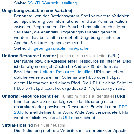
Siehe:
SSL/TLS-Verschlüsseliung
Umgebungsvariable
(env-Variable)
Benannte, von der Betriebssystem-Shell verwaltete Variablen
zur Speicherung von Informationen und zur Kommunikation
zwischen Programmen. Der Apache beinhaltet auch interne
Variablen, die ebenfalls Umgebungsvariablen genannt
werden, die aber statt in der Shell-Umgebung in internen
Apache-Strukturen gespeichert sind.
Siehe:
Umgebungsvariablen im Apache
Uniform Resource Locator
[ˈjuːnifɔːm riˈsɔːs ləuˈkeitə]
(URL)
Der Name bzw. die Adresse einer Ressource im Internet. Dies
ist der allgemein gebräuchliche Audruck für die formale
Bezeichnung
Uniform Resource Identifier
. URLs bestehen
üblicherweise aus einem Schema wie
oder
,
http
https
einem Hostnamen und einem Pfad. Die URL für diese Seite ist
.
http://httpd.apache.org/docs/2.4/glossary.html
Uniform Resource Identifier
[ˈjuːnifɔːm riˈsɔːs aiˈdentifaiə]
(URI)
Eine kompakte Zeichenfolge zur Identifizierung einer
abstrakten oder physischen Ressource. Er wird in dem
RFC
2396
formell definiert. Im World Wide Web verwendete URIs
werden üblicherweise als
URLs
bezeichnet.
Virtual-Hosting
[vəˈtjuəl həustiŋ]
Die Bedienung mehrere Websites mit einer einzigen Apache-