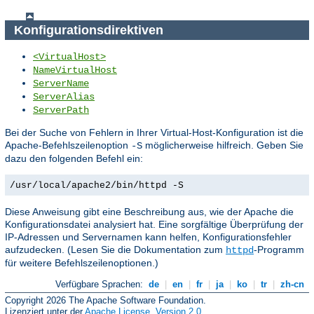
Konfigurationsdirektiven
<VirtualHost>
NameVirtualHost
ServerName
ServerAlias
ServerPath
Bei der Suche von Fehlern in Ihrer Virtual-Host-Konfiguration ist die
Apache-Befehlszeilenoption
möglicherweise hilfreich. Geben Sie
-S
dazu den folgenden Befehl ein:
/usr/local/apache2/bin/httpd -S
Diese Anweisung gibt eine Beschreibung aus, wie der Apache die
Konfigurationsdatei analysiert hat. Eine sorgfältige Überprüfung der
IP-Adressen und Servernamen kann helfen, Konfigurationsfehler
aufzudecken. (Lesen Sie die Dokumentation zum
-Programm
httpd
für weitere Befehlszeilenoptionen.)
Verfügbare Sprachen:
de
|
en
|
fr
|
ja
|
ko
|
tr
|
zh-cn
Copyright 2026 The Apache Software Foundation.
Lizenziert unter der
Apache License, Version 2.0
.