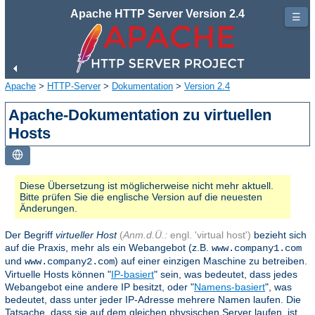
Apache HTTP Server Version 2.4
☰
Apache
>
HTTP-Server
>
Dokumentation
>
Version 2.4
Apache-Dokumentation zu virtuellen
Hosts
Diese Übersetzung ist möglicherweise nicht mehr aktuell.
Bitte prüfen Sie die englische Version auf die neuesten
Änderungen.
Der Begriff
virtueller Host
(
Anm.d.Ü.:
engl. 'virtual host')
bezieht sich
auf die Praxis, mehr als ein Webangebot (z.B.
www.company1.com
und
) auf einer einzigen Maschine zu betreiben.
www.company2.com
Virtuelle Hosts können "
IP-basiert
" sein, was bedeutet, dass jedes
Webangebot eine andere IP besitzt, oder "
Namens-basiert
", was
bedeutet, dass unter jeder IP-Adresse mehrere Namen laufen. Die
Tatsache, dass sie auf dem gleichen physischen Server laufen, ist