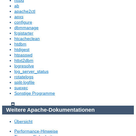
httpd
ab
apache2ctl
apxs
configure
dbmmanage
fcgistarter
htcacheclean
htdbm
htdigest
htpasswd
httxt2dbm
logresolve
log_server_status
rotatelogs
split-logfile
suexec
Sonstige Programme
Weitere Apache-Dokumentationen
Übersicht
Performance-Hinweise