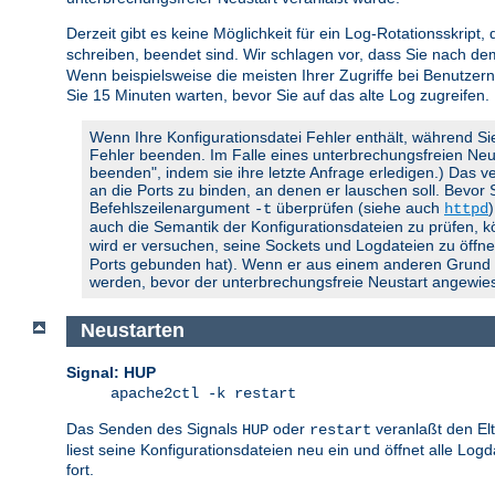
Derzeit gibt es keine Möglichkeit für ein Log-Rotationsskript,
schreiben, beendet sind. Wir schlagen vor, dass Sie nach d
Wenn beispielsweise die meisten Ihrer Zugriffe bei Benutzern
Sie 15 Minuten warten, bevor Sie auf das alte Log zugreifen.
Wenn Ihre Konfigurationsdatei Fehler enthält, während Si
Fehler beenden. Im Falle eines unterbrechungsfreien Neusta
beenden", indem sie ihre letzte Anfrage erledigen.) Das ve
an die Ports zu binden, an denen er lauschen soll. Bevor
Befehlszeilenargument
überprüfen (siehe auch
-t
httpd
auch die Semantik der Konfigurationsdateien zu prüfen, 
wird er versuchen, seine Sockets und Logdateien zu öffnen
Ports gebunden hat). Wenn er aus einem anderen Grund feh
werden, bevor der unterbrechungsfreie Neustart angewies
Neustarten
Signal: HUP
apache2ctl -k restart
Das Senden des Signals
oder
veranlaßt den El
HUP
restart
liest seine Konfigurationsdateien neu ein und öffnet alle Lo
fort.