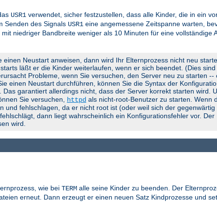
 das
verwendet, sicher festzustellen, dass alle Kinder, die in ein 
USR1
em Senden des Signals
eine angemessene Zeitspanne warten, bevo
USR1
 mit niedriger Bandbreite weniger als 10 Minuten für eine vollständige
e einen Neustart anweisen, dann wird Ihr Elternprozess nicht neu start
rts läßt er die Kinder weiterlaufen, wenn er sich beendet. (Dies sind d
rursacht Probleme, wenn Sie versuchen, den Server neu zu starten -- er
 Sie einen Neustart durchführen, können Sie die Syntax der Konfigurati
). Das garantiert allerdings nicht, dass der Server korrekt starten wird.
können Sie versuchen,
als nicht-root-Benutzer zu starten. Wenn d
httpd
 und fehlschlagen, da er nicht root ist (oder weil sich der gegenwärti
lschlägt, dann liegt wahrscheinlich ein Konfigurationsfehler vor. Der
en wird.
ternprozess, wie bei
alle seine Kinder zu beenden. Der Elternproz
TERM
gdateien erneut. Dann erzeugt er einen neuen Satz Kindprozesse und se