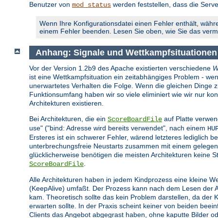
Benutzer von
werden feststellen, dass die Serve
mod_status
Wenn Ihre Konfigurationsdatei einen Fehler enthält, währe
einem Fehler beenden. Lesen Sie oben, wie Sie das ver
Anhang: Signale und Wettkampfsituatione
Vor der Version 1.2b9 des Apache existierten verschiedene
W
ist eine Wettkampfsituation ein zeitabhängiges Problem - wen
unerwartetes Verhalten die Folge. Wenn die gleichen Dinge zur 
Funktionsumfang haben wir so viele eliminiert wie wir nur 
Architekturen existieren.
Bei Architekturen, die ein
auf Platte verwen
ScoreBoardFile
use" ("bind: Adresse wird bereits verwendet", nach einem
HU
Ersteres ist ein schwerer Fehler, wärend letzteres lediglich be
unterbrechungsfreie Neustarts zusammen mit einem gelegent
glücklicherweise benötigen die meisten Architekturen keine St
.
ScoreBoardFile
Alle Architekturen haben in jedem Kindprozess eine kleine W
(KeepAlive) umfaßt. Der Prozess kann nach dem Lesen der Anf
kam. Theoretisch sollte das kein Problem darstellen, da der
erwarten sollte. In der Praxis scheint keiner von beiden bee
Clients das Angebot abgegrast haben, ohne kaputte Bilder o