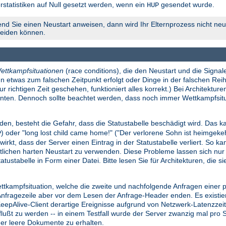
rstatistiken auf Null gesetzt werden, wenn ein
gesendet wurde.
HUP
nd Sie einen Neustart anweisen, dann wird Ihr Elternprozess nicht neu 
meiden können.
n
ettkampfsituationen
(race conditions), die den Neustart und die Signale
n etwas zum falschen Zeitpunkt erfolgt oder Dinge in der falschen Reih
richtigen Zeit geschehen, funktioniert alles korrekt.) Bei Architekture
konnten. Dennoch sollte beachtet werden, dass noch immer Wettkampfsi
den, besteht die Gefahr, dass die Statustabelle beschädigt wird. Das ka
) oder "long lost child came home!" ("Der verlorene Sohn ist heimgek
P
wirkt, dass der Server einen Eintrag in der Statustabelle verliert. So k
lichen harten Neustart zu verwenden. Diese Probleme lassen sich nu
atustabelle in Form einer Datei. Bitte lesen Sie für Architekturen, die 
ettkampfsituation, welche die zweite und nachfolgende Anfragen einer
ragezeile aber vor dem Lesen der Anfrage-Header enden. Es existiert e
 KeepAlive-Client derartige Ereignisse aufgrund von Netzwerk-Latenzze
influßt zu werden -- in einem Testfall wurde der Server zwanzig mal pr
der leere Dokumente zu erhalten.