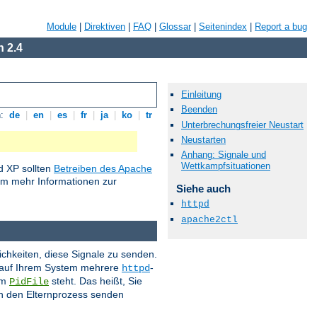
Module
|
Direktiven
|
FAQ
|
Glossar
|
Seitenindex
|
Report a bug
 2.4
Einleitung
Beenden
n:
de
|
en
|
es
|
fr
|
ja
|
ko
|
tr
Unterbrechungsfreier Neustart
Neustarten
Anhang: Signale und
Wettkampfsituationen
 XP sollten
Betreiben des Apache
um mehr Informationen zur
Siehe auch
httpd
apache2ctl
ichkeiten, diese Signale zu senden.
s auf Ihrem System mehrere
-
httpd
im
steht. Das heißt, Sie
PidFile
 an den Elternprozess senden