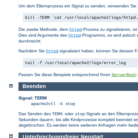
Um dem Elternprozess ein Signal zu senden, verwenden Sie e
kill -TERM `cat /usr/local/apache2/logs/httpd
Die zweite Methode, dem
-Prozess zu signalisieren, i
httpd
Dies sind Argumente des
-Programms, es wird jedoch 
httpd
durchreicht.
Nachdem Sie
signalisiert haben, können Sie dessen F
httpd
tail -f /usr/local/apache2/logs/error_log
Passen Sie diese Beispiele entsprechend Ihren
ServerRoot
Beenden
Signal: TERM
apache2ctl -k stop
Das Senden des
- oder
-Signals an den Elternproz
TERM
stop
Sekunden dauern, bis alle Kindprozesse komplett beendet sin
abgebrochen. Es werden keine weiteren Anfragen mehr bedie
Unterbrechungsfreier Neustart