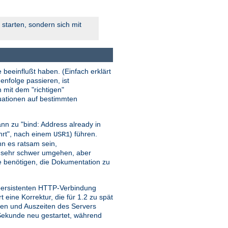
starten, sondern sich mit
 beeinflußt haben. (Einfach erklärt
enfolge passieren, ist
n mit dem "richtigen"
tuationen auf bestimmten
nn zu "bind: Address already in
ehrt", nach einem
) führen.
USR1
ann es ratsam sein,
r sehr schwer umgehen, aber
sie benötigen, die Dokumentation zu
 persistenten HTTP-Verbindung
ine Korrektur, die für 1.2 zu spät
iten und Auszeiten des Servers
o Sekunde neu gestartet, während