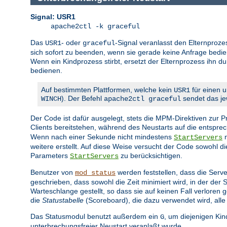
Signal: USR1
apache2ctl -k graceful
Das
- oder
-Signal veranlasst den Elternproze
USR1
graceful
sich sofort zu beenden, wenn sie gerade keine Anfrage bedien
Wenn ein Kindprozess stirbt, ersetzt der Elternprozess ihn d
bedienen.
Auf bestimmten Plattformen, welche kein
für einen u
USR1
). Der Befehl
sendet das jew
WINCH
apache2ctl graceful
Der Code ist dafür ausgelegt, stets die MPM-Direktiven zur
Clients bereitstehen, während des Neustarts auf die entspr
Wenn nach einer Sekunde nicht mindestens
n
StartServers
weitere erstellt. Auf diese Weise versucht der Code sowohl 
Parameters
zu berücksichtigen.
StartServers
Benutzer von
werden feststellen, dass die Serve
mod_status
geschrieben, dass sowohl die Zeit minimiert wird, in der der
Warteschlange gestellt, so dass sie auf keinen Fall verlore
die
Statustabelle
(Scoreboard), die dazu verwendet wird, alle
Das Statusmodul benutzt außerdem ein
, um diejenigen Ki
G
unterbrechungsfreier Neustart veranlaßt wurde.