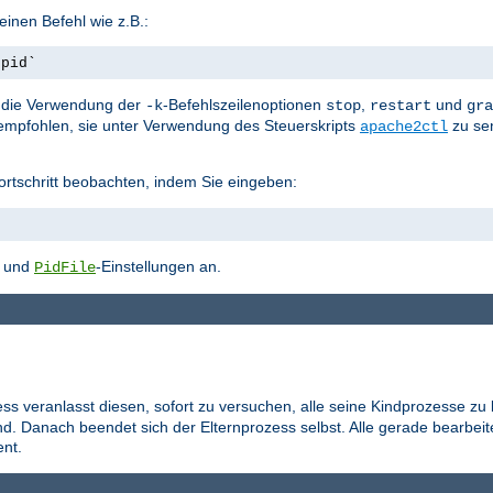
inen Befehl wie z.B.:
.pid`
st die Verwendung der
-Befehlszeilenoptionen
,
und
-k
stop
restart
gra
empfohlen, sie unter Verwendung des Steuerskripts
zu se
apache2ctl
ortschritt beobachten, indem Sie eingeben:
- und
-Einstellungen an.
PidFile
ess veranlasst diesen, sofort zu versuchen, alle seine Kindprozesse zu
d. Danach beendet sich der Elternprozess selbst. Alle gerade bearbei
nt.