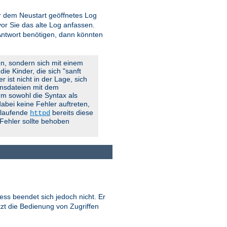
vor dem Neustart geöffnetes Log
r Sie das alte Log anfassen.
 Antwort benötigen, dann könnten
en, sondern sich mit einem
ie Kinder, die sich "sanft
 ist nicht in der Lage, sich
onsdateien mit dem
 Um sowohl die Syntax als
abei keine Fehler auftreten,
g laufende
bereits diese
httpd
 Fehler sollte behoben
ess beendet sich jedoch nicht. Er
tzt die Bedienung von Zugriffen