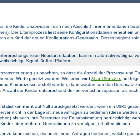
ss, die Kinder
anzuweisen
, sich nach Abschluß ihrer momentanen bear
en). Der Elternprozess liest seine Konfigurationsdateien erneut ein un
urch ein Kind der neuen Konfigurations-
Generation
. Dieses beginnt sof
nterbrechungsfreien Neustart erlauben, kann ein alternatives Signal v
eils richtige Signal für Ihre Platform.
 Prozesssteuerung zu beachten, so dass die Anzahl der Prozesse und Th
echenden Werte gesetzt werden. Weiterhin wird
auf folge
StartServers
eue Kindprozesse erstellt wurden, dann werden, um den Durchsatz z
die Anzahl der Kinder entsprechend der Serverlast anzupassen als auch 
rstatistiken
nicht
auf Null zurückgesetzt werden, wenn ein
gesend
USR1
 Server nicht in der Lage ist, neue Anfragen zu bedienen (diese werden
n gehen) als auch Ihre Parameter zur Feinabstimmung berücksichtigt we
 Kinder über mehrere Generationen zu verfolgen, erhalten bleiben.
nder zu kennzeichen, die noch immer Anfragen bedienen, welche gestar