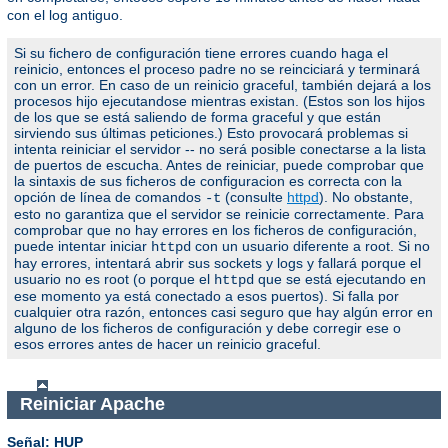
con el log antiguo.
Si su fichero de configuración tiene errores cuando haga el
reinicio, entonces el proceso padre no se reinciciará y terminará
con un error. En caso de un reinicio graceful, también dejará a los
procesos hijo ejecutandose mientras existan. (Estos son los hijos
de los que se está saliendo de forma graceful y que están
sirviendo sus últimas peticiones.) Esto provocará problemas si
intenta reiniciar el servidor -- no será posible conectarse a la lista
de puertos de escucha. Antes de reiniciar, puede comprobar que
la sintaxis de sus ficheros de configuracion es correcta con la
opción de línea de comandos
(consulte
httpd
). No obstante,
-t
esto no garantiza que el servidor se reinicie correctamente. Para
comprobar que no hay errores en los ficheros de configuración,
puede intentar iniciar
con un usuario diferente a root. Si no
httpd
hay errores, intentará abrir sus sockets y logs y fallará porque el
usuario no es root (o porque el
que se está ejecutando en
httpd
ese momento ya está conectado a esos puertos). Si falla por
cualquier otra razón, entonces casi seguro que hay algún error en
alguno de los ficheros de configuración y debe corregir ese o
esos errores antes de hacer un reinicio graceful.
Reiniciar Apache
Señal: HUP