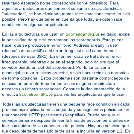
resultado esperado no se corresponde con el obtenido). Para
aquellas arquitecturas que tienen el conjunto de características
"adecuadas", se han eliminado tantas race conditions como ha sido
posible. Pero hay que tener en cuenta que todavía existen race
conditions en algunas arquitecturas.
En las arquitecturas que usan un
en disco, existe
ScoreBoardFile
la posibilidad de que se corrompan los scoreboards. Esto puede
hacer que se produzca el error "bind: Address already in use"
(después de usar
) o el error "long lost child came home!"
HUP
(después de usar
). En el primer caso se trata de un error
USR1
irrecuperable, mientras que en el segundo, solo ocurre que el
servidor pierde un slot del scoreboard. Por lo tanto, sería
aconsejable usar reinicios graceful, y solo hacer reinicios normales
de forma ocasional. Estos problemas son bastante complicados de
solucionar, pero afortunadamente casi ninguna arquitectura
necesita un fichero scoreboard. Consulte la documentación de la
directiva
para ver las arquitecturas que la usan.
ScoreBoardFile
Todas las arquitecturas tienen una pequeña race condition en cada
proceso hijo implicada en la segunda y subsiguientes peticiones en
una conexión HTTP persistente (KeepAlive). Puede ser que el
servidor termine después de leer la línea de petición pero antes de
leer cualquiera de las cebeceras de petición. Hay una solución que
fue descubierta demasiado tarde para la incluirla en versión 1.2. En