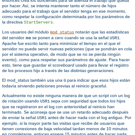
entonces crea los suficientes para se atienda el trabajo que queda
por hacer. Así, se intenta mantener tanto el número de hijos
adecuado para el trabajo que el servidor tenga en ese momento,
como respetar la configuración determinada por los parámetros de
la directiva
.
StartServers
Los usuarios del módulo
notarán que las estadísticas
mod_status
del servidor
no
se ponen a cero cuando se usa la señal
.
USR1
Apache fue escrito tanto para minimizar el tiempo en el que el
servidor no puede servir nuevas peticiones (que se pondrán en cola
por el sistema operativo, de modo que se no se pierda ningún
evento), como para respetar sus parámetros de ajuste. Para hacer
esto, tiene que guardar el
scoreboard
usado para llevar el registro
de los procesos hijo a través de las distintas generaciones.
El mod_status también usa una
para indicar que esos hijos están
G
todavía sirviendo peticiones previas al reinicio graceful.
Actualmente no existe ninguna manera de que un script con un log
de rotación usando
sepa con seguridad que todos los hijos
USR1
que se registraron en el log con anterioridad al reinicio han
terminado. Se aconseja que se use un retardo adecuado después
de enviar la señal
antes de hacer nada con el log antiguo. Por
USR1
ejemplo, si la mayor parte las visitas que recibe de usuarios que
tienen conexiones de baja velocidad tardan menos de 10 minutos
en completarse, entoces espere 15 minutos antes de hacer nada