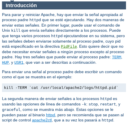
Introducción
Para parar y reiniciar Apache, hay que enviar la señal apropiada al
proceso padre
que se esté ejecutando. Hay dos maneras de
httpd
enviar estas señales. En primer lugar, puede usar el comando de
Unix
que envía señales directamente a los procesos. Puede
kill
que tenga varios procesos
ejecutandose en su sistema, pero
httpd
las señales deben enviarse solamente al proceso padre, cuyo pid
está especificado en la directiva
. Esto quiere decir que no
PidFile
debe necesitar enviar señales a ningún proceso excepto al proceso
padre. Hay tres señales que puede enviar al proceso padre:
,
TERM
, y
, que van a ser descritas a continuación.
HUP
USR1
Para enviar una señal al proceso padre debe escribir un comando
como el que se muestra en el ejemplo:
kill -TERM `cat /usr/local/apache2/logs/httpd.pid`
La segunda manera de enviar señales a los procesos
es
httpd
usando las opciones de línea de comandos
:
,
, y
-k
stop
restart
, como se muestra más abajo. Estas opciones se le
graceful
pueden pasar al binario
httpd
, pero se recomienda que se pasen al
script de control
apache2ctl
, que a su vez los pasará a
.
httpd