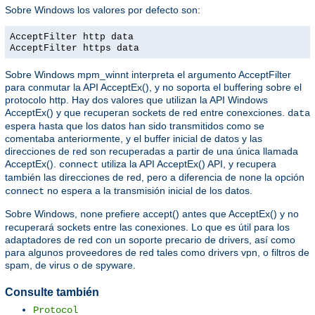
Sobre Windows los valores por defecto son:
AcceptFilter http data
AcceptFilter https data
Sobre Windows mpm_winnt interpreta el argumento AcceptFilter
para conmutar la API AcceptEx(), y no soporta el buffering sobre el
protocolo http. Hay dos valores que utilizan la API Windows
AcceptEx() y que recuperan sockets de red entre conexciones.
data
espera hasta que los datos han sido transmitidos como se
comentaba anteriormente, y el buffer inicial de datos y las
direcciones de red son recuperadas a partir de una única llamada
AcceptEx().
utiliza la API AcceptEx() API, y recupera
connect
también las direcciones de red, pero a diferencia de
la opción
none
no espera a la transmisión inicial de los datos.
connect
Sobre Windows,
prefiere accept() antes que AcceptEx() y no
none
recuperará sockets entre las conexiones. Lo que es útil para los
adaptadores de red con un soporte precario de drivers, así como
para algunos proveedores de red tales como drivers vpn, o filtros de
spam, de virus o de spyware.
Consulte también
Protocol