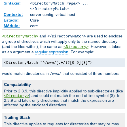
Sintaxis:
<DirectoryMatch
regex
> ...
</DirectoryMatch>
Contexto:
server config, virtual host
Estado:
Core
Módulo:
core
and
are used to enclose
<DirectoryMatch>
</DirectoryMatch>
a group of directives which will apply only to the named directory
(and the files within), the same as
. However, it takes
<Directory>
as an argument a
regular expression
. For example:
<DirectoryMatch "^/www/(.+/)?[0-9]{3}">
would match directories in
that consisted of three numbers.
/www/
Compatability
Prior to 2.3.9, this directive implicitly applied to sub-directories (like
) and could not match the end of line symbol ($). In
<Directory>
2.3.9 and later, only directories that match the expression are
affected by the enclosed directives.
Trailing Slash
This directive applies to requests for directories that may or may