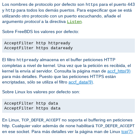
Los nombres de protocolo por defecto son
para el puerto 443
https
y
para todos los demás puertos. Para especificar que se está
http
utilizando otro protocolo con un puerto escuchando, añade el
argumento
protocol
a la directiva
.
Listen
Sobre FreeBDS los valores por defecto:
AcceptFilter http httpready
AcceptFilter https dataready
El filtro
almacena en el buffer peticiones HTTP
httpready
completas a nivel de kernel. Una vez que la petición es recibida, el
kernel la envía al servidor. Consulta la página man de
accf_http(9)
para más detalles. Puesto que las peticiones HTTPS están
encriptadas, sólo se utiliza el filtro
accf_data(9)
.
Sobre Linux los valores por defecto son:
AcceptFilter http data
AcceptFilter https data
En Linux,
no soporta el buffering en peticiones
TCP_DEFER_ACCEPT
http. Cualquier valor además de
habilitará
none
TCP_DEFER_ACCEPT
en ese socket. Para más detalles ver la página man de Linux
tcp(7)
.