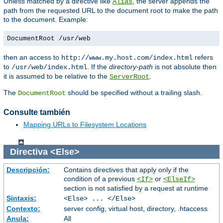
Unless matched by a directive like
, the server appends the
Alias
path from the requested URL to the document root to make the path
to the document. Example:
DocumentRoot /usr/web
then an access to
refers
http://www.my.host.com/index.html
to
. If the
directory-path
is not absolute then
/usr/web/index.html
it is assumed to be relative to the
.
ServerRoot
The
should be specified without a trailing slash.
DocumentRoot
Consulte también
Mapping URLs to Filesystem Locations
Directiva
<Else>
Descripción:
Contains directives that apply only if the
condition of a previous
or
<If>
<ElseIf>
section is not satisfied by a request at runtime
Sintaxis:
<Else> ... </Else>
Contexto:
server config, virtual host, directory, .htaccess
Anula:
All