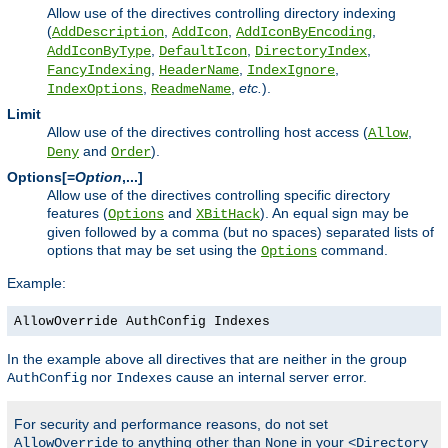
Allow use of the directives controlling directory indexing
(
,
,
,
AddDescription
AddIcon
AddIconByEncoding
,
,
,
AddIconByType
DefaultIcon
DirectoryIndex
,
,
,
FancyIndexing
HeaderName
IndexIgnore
,
,
etc.
).
IndexOptions
ReadmeName
Limit
Allow use of the directives controlling host access (
,
Allow
and
).
Deny
Order
Options[=
Option
,...]
Allow use of the directives controlling specific directory
features (
and
). An equal sign may be
Options
XBitHack
given followed by a comma (but no spaces) separated lists of
options that may be set using the
command.
Options
Example:
AllowOverride AuthConfig Indexes
In the example above all directives that are neither in the group
nor
cause an internal server error.
AuthConfig
Indexes
For security and performance reasons, do not set
to anything other than
in your
AllowOverride
None
<Directory