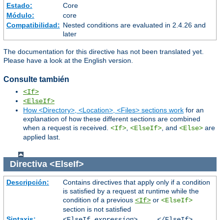
Estado:
Core
Módulo:
core
Compatibilidad:
Nested conditions are evaluated in 2.4.26 and
later
The documentation for this directive has not been translated yet.
Please have a look at the English version.
Consulte también
<If>
<ElseIf>
How <Directory>, <Location>, <Files> sections work
for an
explanation of how these different sections are combined
when a request is received.
,
, and
are
<If>
<ElseIf>
<Else>
applied last.
Directiva
<ElseIf>
Descripción:
Contains directives that apply only if a condition
is satisfied by a request at runtime while the
condition of a previous
or
<If>
<ElseIf>
section is not satisfied
Sintaxis:
<ElseIf
expression
> ... </ElseIf>