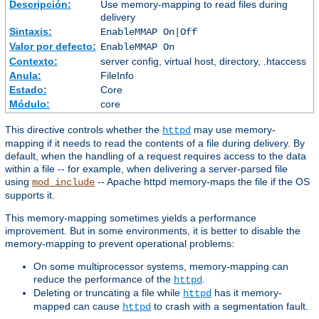
Descripción:
Use memory-mapping to read files during
delivery
Sintaxis:
EnableMMAP On|Off
Valor por defecto:
EnableMMAP On
Contexto:
server config, virtual host, directory, .htaccess
Anula:
FileInfo
Estado:
Core
Módulo:
core
This directive controls whether the
may use memory-
httpd
mapping if it needs to read the contents of a file during delivery. By
default, when the handling of a request requires access to the data
within a file -- for example, when delivering a server-parsed file
using
-- Apache httpd memory-maps the file if the OS
mod_include
supports it.
This memory-mapping sometimes yields a performance
improvement. But in some environments, it is better to disable the
memory-mapping to prevent operational problems:
On some multiprocessor systems, memory-mapping can
reduce the performance of the
.
httpd
Deleting or truncating a file while
has it memory-
httpd
mapped can cause
to crash with a segmentation fault.
httpd