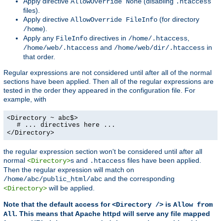
Apply directive
(disabling
AllowOverride None
.htaccess
files).
Apply directive
(for directory
AllowOverride FileInfo
).
/home
Apply any
directives in
,
FileInfo
/home/.htaccess
and
in
/home/web/.htaccess
/home/web/dir/.htaccess
that order.
Regular expressions are not considered until after all of the normal
sections have been applied. Then all of the regular expressions are
tested in the order they appeared in the configuration file. For
example, with
<Directory ~ abc$>
# ... directives here ...
</Directory>
the regular expression section won't be considered until after all
normal
s and
files have been applied.
<Directory>
.htaccess
Then the regular expression will match on
and the corresponding
/home/abc/public_html/abc
will be applied.
<Directory>
Note that the default access for
is
<Directory />
Allow from
. This means that Apache httpd will serve any file mapped
All