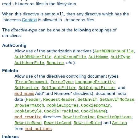
read
files in the filesystem.
.htaccess
When this directive is set to
, then any directive which has the
All
.htaccess
Context
is allowed in
files.
.htaccess
The
directive-type
can be one of the following groupings of
directives.
AuthConfig
Allow use of the authorization directives (
,
AuthDBMGroupFile
,
,
,
,
AuthDBMUserFile
AuthGroupFile
AuthName
AuthType
,
,
etc.
).
AuthUserFile
Require
FileInfo
Allow use of the directives controlling document types
(
,
,
,
ErrorDocument
ForceType
LanguagePriority
,
,
, and
SetHandler
SetInputFilter
SetOutputFilter
Add* and Remove* directives), document meta
mod_mime
data (
,
,
,
,
Header
RequestHeader
SetEnvIf
SetEnvIfNoCase
,
,
,
BrowserMatch
CookieExpires
CookieDomain
,
,
),
CookieStyle
CookieTracking
CookieName
directives
,
,
mod_rewrite
RewriteEngine
RewriteOptions
,
,
) and
RewriteBase
RewriteCond
RewriteRule
Action
from
.
mod_actions
Indexes