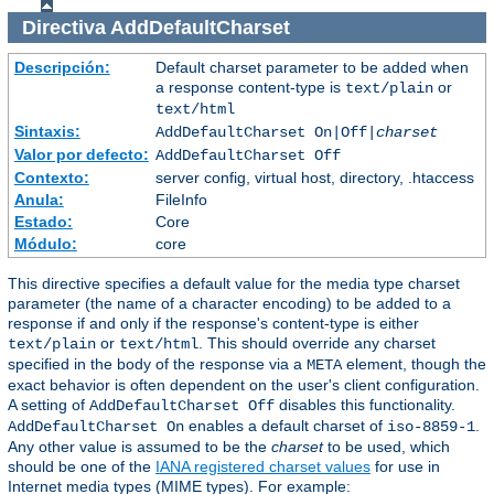
Directiva
AddDefaultCharset
Descripción:
Default charset parameter to be added when
a response content-type is
or
text/plain
text/html
Sintaxis:
AddDefaultCharset On|Off|
charset
Valor por defecto:
AddDefaultCharset Off
Contexto:
server config, virtual host, directory, .htaccess
Anula:
FileInfo
Estado:
Core
Módulo:
core
This directive specifies a default value for the media type charset
parameter (the name of a character encoding) to be added to a
response if and only if the response's content-type is either
or
. This should override any charset
text/plain
text/html
specified in the body of the response via a
element, though the
META
exact behavior is often dependent on the user's client configuration.
A setting of
disables this functionality.
AddDefaultCharset Off
enables a default charset of
.
AddDefaultCharset On
iso-8859-1
Any other value is assumed to be the
charset
to be used, which
should be one of the
IANA registered charset values
for use in
Internet media types (MIME types). For example: