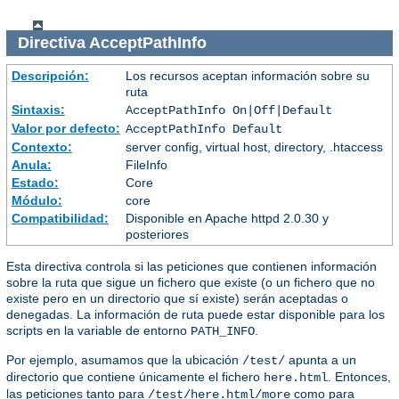
Directiva
AcceptPathInfo
Descripción:
Los recursos aceptan información sobre su
ruta
Sintaxis:
AcceptPathInfo On|Off|Default
Valor por defecto:
AcceptPathInfo Default
Contexto:
server config, virtual host, directory, .htaccess
Anula:
FileInfo
Estado:
Core
Módulo:
core
Compatibilidad:
Disponible en Apache httpd 2.0.30 y
posteriores
Esta directiva controla si las peticiones que contienen información
sobre la ruta que sigue un fichero que existe (o un fichero que no
existe pero en un directorio que sí existe) serán aceptadas o
denegadas. La información de ruta puede estar disponible para los
scripts en la variable de entorno
.
PATH_INFO
Por ejemplo, asumamos que la ubicación
apunta a un
/test/
directorio que contiene únicamente el fichero
. Entonces,
here.html
las peticiones tanto para
como para
/test/here.html/more