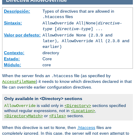
Directiva
AllowOverride
Descripción:
Types of directives that are allowed in
files
.htaccess
Sintaxis:
AllowOverride All|None|
directive-
type
[
directive-type
] ...
Valor por defecto:
AllowOverride None (2.3.9 and
later), AllowOverride All (2.3.8 and
earlier)
Contexto:
directory
Estado:
Core
Módulo:
core
When the server finds an
file (as specified by
.htaccess
) it needs to know which directives declared in that
AccessFileName
file can override earlier configuration directives.
Only available in <Directory> sections
is valid only in
sections specified
AllowOverride
<Directory>
without regular expressions, not in
,
<Location>
or
sections.
<DirectoryMatch>
<Files>
When this directive is set to
, then
.htaccess
files are
None
completely ignored. In this case, the server will not even attempt to