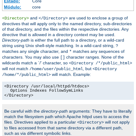
Estado:
Core
Módulo:
core
and
are used to enclose a group of
<Directory>
</Directory>
directives that will apply only to the named directory, sub-directories
of that directory, and the files within the respective directories. Any
directive that is allowed in a directory context may be used.
Directory-path
is either the full path to a directory, or a wild-card
string using Unix shell-style matching. In a wild-card string,
?
matches any single character, and
matches any sequences of
*
characters. You may also use
character ranges. None of the
[]
wildcards match a `/' character, so
<Directory /*/public_html>
will not match
, but
/home/user/public_html
<Directory
will match. Example:
/home/*/public_html>
<Directory /usr/local/httpd/htdocs>
Options Indexes FollowSymLinks
</Directory>
Be careful with the
directory-path
arguments: They have to literally
match the filesystem path which Apache httpd uses to access the
files. Directives applied to a particular
will not apply
<Directory>
to files accessed from that same directory via a different path,
such as via different symbolic links.