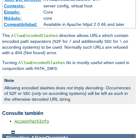
Contexto:
server config, virtual host
Estado:
Core
Módulo:
core
Compatibilidad:
Available in Apache httpd 2.0.46 and later
The
directive allows URLs which contain
AllowEncodedSlashes
encoded path separators (
for
and additionally
for
on
%2F
/
%5C
\
according systems) to be used. Normally such URLs are refused
with a 404 (Not found) error.
Turning
is mostly useful when used in
AllowEncodedSlashes
On
conjunction with
.
PATH_INFO
Note
Allowing encoded slashes does
not
imply
decoding
. Occurrences
of
or
(
only
on according systems) will be left as such in
%2F
%5C
the otherwise decoded URL string.
Consulte también
AcceptPathInfo