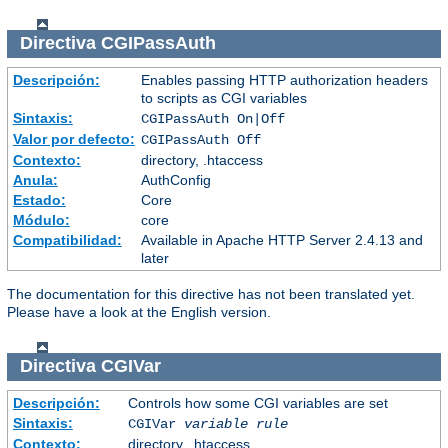
Directiva
CGIPassAuth
Descripción:
Enables passing HTTP authorization headers
to scripts as CGI variables
Sintaxis:
CGIPassAuth On|Off
Valor por defecto:
CGIPassAuth Off
Contexto:
directory, .htaccess
Anula:
AuthConfig
Estado:
Core
Módulo:
core
Compatibilidad:
Available in Apache HTTP Server 2.4.13 and
later
The documentation for this directive has not been translated yet.
Please have a look at the English version.
Directiva
CGIVar
Descripción:
Controls how some CGI variables are set
Sintaxis:
CGIVar
variable
rule
Contexto:
directory, .htaccess