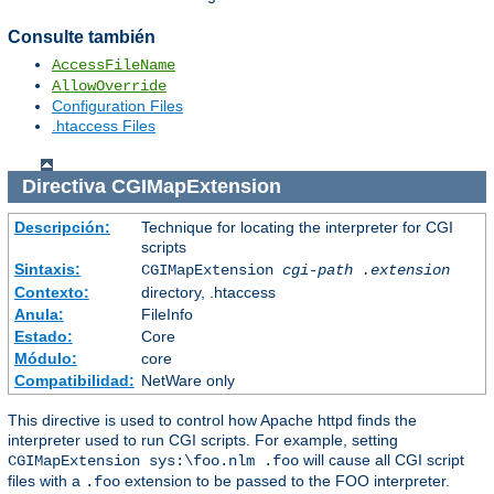
Consulte también
AccessFileName
AllowOverride
Configuration Files
.htaccess Files
Directiva
CGIMapExtension
Descripción:
Technique for locating the interpreter for CGI
scripts
Sintaxis:
CGIMapExtension
cgi-path
.extension
Contexto:
directory, .htaccess
Anula:
FileInfo
Estado:
Core
Módulo:
core
Compatibilidad:
NetWare only
This directive is used to control how Apache httpd finds the
interpreter used to run CGI scripts. For example, setting
will cause all CGI script
CGIMapExtension sys:\foo.nlm .foo
files with a
extension to be passed to the FOO interpreter.
.foo