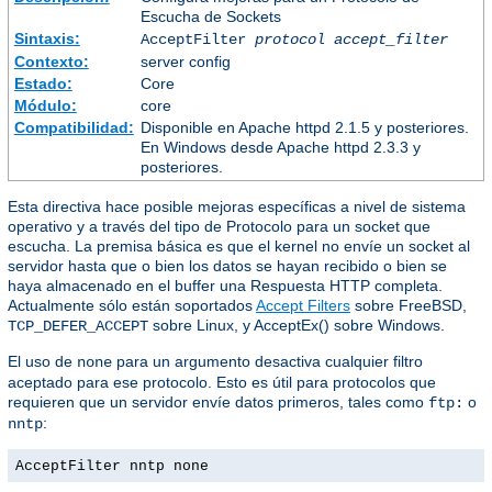
Escucha de Sockets
Sintaxis:
AcceptFilter
protocol
accept_filter
Contexto:
server config
Estado:
Core
Módulo:
core
Compatibilidad:
Disponible en Apache httpd 2.1.5 y posteriores.
En Windows desde Apache httpd 2.3.3 y
posteriores.
Esta directiva hace posible mejoras específicas a nivel de sistema
operativo y a través del tipo de Protocolo para un socket que
escucha. La premisa básica es que el kernel no envíe un socket al
servidor hasta que o bien los datos se hayan recibido o bien se
haya almacenado en el buffer una Respuesta HTTP completa.
Actualmente sólo están soportados
Accept Filters
sobre FreeBSD,
sobre Linux, y AcceptEx() sobre Windows.
TCP_DEFER_ACCEPT
El uso de
para un argumento desactiva cualquier filtro
none
aceptado para ese protocolo. Esto es útil para protocolos que
requieren que un servidor envíe datos primeros, tales como
o
ftp:
:
nntp
AcceptFilter nntp none