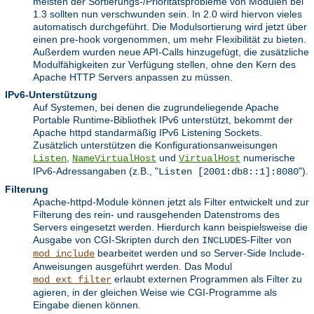
meisten der Sortierungs-/Prioritätsprobleme von Modulen bei
1.3 sollten nun verschwunden sein. In 2.0 wird hiervon vieles
automatisch durchgeführt. Die Modulsortierung wird jetzt über
einen pre-hook vorgenommen, um mehr Flexibilität zu bieten.
Außerdem wurden neue API-Calls hinzugefügt, die zusätzliche
Modulfähigkeiten zur Verfügung stellen, ohne den Kern des
Apache HTTP Servers anpassen zu müssen.
IPv6-Unterstützung
Auf Systemen, bei denen die zugrundeliegende Apache
Portable Runtime-Bibliothek IPv6 unterstützt, bekommt der
Apache httpd standarmäßig IPv6 Listening Sockets.
Zusätzlich unterstützen die Konfigurationsanweisungen
,
und
numerische
Listen
NameVirtualHost
VirtualHost
IPv6-Adressangaben (z.B., "
").
Listen [2001:db8::1]:8080
Filterung
Apache-httpd-Module können jetzt als Filter entwickelt und zur
Filterung des rein- und rausgehenden Datenstroms des
Servers eingesetzt werden. Hierdurch kann beispielsweise die
Ausgabe von CGI-Skripten durch den
-Filter von
INCLUDES
bearbeitet werden und so Server-Side Include-
mod_include
Anweisungen ausgeführt werden. Das Modul
erlaubt externen Programmen als Filter zu
mod_ext_filter
agieren, in der gleichen Weise wie CGI-Programme als
Eingabe dienen können.