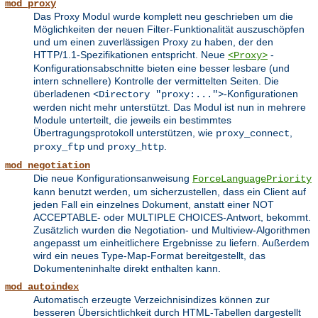
mod_proxy
Das Proxy Modul wurde komplett neu geschrieben um die
Möglichkeiten der neuen Filter-Funktionalität auszuschöpfen
und um einen zuverlässigen Proxy zu haben, der den
HTTP/1.1-Spezifikationen entspricht. Neue
-
<Proxy>
Konfigurationsabschnitte bieten eine besser lesbare (und
intern schnellere) Kontrolle der vermittelten Seiten. Die
überladenen
-Konfigurationen
<Directory "proxy:...">
werden nicht mehr unterstützt. Das Modul ist nun in mehrere
Module unterteilt, die jeweils ein bestimmtes
Übertragungsprotokoll unterstützen, wie
,
proxy_connect
und
.
proxy_ftp
proxy_http
mod_negotiation
Die neue Konfigurationsanweisung
ForceLanguagePriority
kann benutzt werden, um sicherzustellen, dass ein Client auf
jeden Fall ein einzelnes Dokument, anstatt einer NOT
ACCEPTABLE- oder MULTIPLE CHOICES-Antwort, bekommt.
Zusätzlich wurden die Negotiation- und Multiview-Algorithmen
angepasst um einheitlichere Ergebnisse zu liefern. Außerdem
wird ein neues Type-Map-Format bereitgestellt, das
Dokumenteninhalte direkt enthalten kann.
mod_autoindex
Automatisch erzeugte Verzeichnisindizes können zur
besseren Übersichtlichkeit durch HTML-Tabellen dargestellt