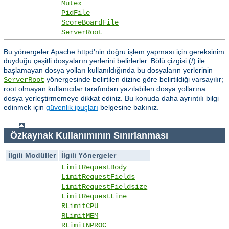
Mutex
PidFile
ScoreBoardFile
ServerRoot
Bu yönergeler Apache httpd'nin doğru işlem yapması için gereksinim
duyduğu çeşitli dosyaların yerlerini belirlerler. Bölü çizgisi (/) ile
başlamayan dosya yolları kullanıldığında bu dosyaların yerlerinin
yönergesinde belirtilen dizine göre belirtildiği varsayılır;
ServerRoot
root olmayan kullanıcılar tarafından yazılabilen dosya yollarına
dosya yerleştirmemeye dikkat ediniz. Bu konuda daha ayrıntılı bilgi
edinmek için
güvenlik ipuçları
belgesine bakınız.
Özkaynak Kullanımının Sınırlanması
İlgili Modüller
İlgili Yönergeler
LimitRequestBody
LimitRequestFields
LimitRequestFieldsize
LimitRequestLine
RLimitCPU
RLimitMEM
RLimitNPROC