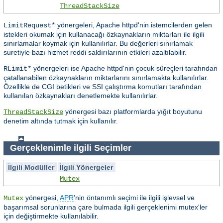
ThreadStackSize
yönergeleri, Apache httpd'nin istemcilerden gelen
LimitRequest*
istekleri okumak için kullanacağı özkaynakların miktarları ile ilgili
sınırlamalar koymak için kullanılırlar. Bu değerleri sınırlamak
suretiyle bazı hizmet reddi saldırılarının etkileri azaltılabilir.
yönergeleri ise Apache httpd'nin çocuk süreçleri tarafından
RLimit*
çatallanabilen özkaynakların miktarlarını sınırlamakta kullanılırlar.
Özellikle de CGI betikleri ve SSI çalıştırma komutları tarafından
kullanılan özkaynakları denetlemekte kullanılırlar.
yönergesi bazı platformlarda yığıt boyutunu
ThreadStackSize
denetim altında tutmak için kullanılır.
Gerçeklenimle ilgili Seçimler
İlgili Modüller
İlgili Yönergeler
Mutex
yönergesi,
APR
'nin öntanımlı seçimi ile ilgili işlevsel ve
Mutex
başarımsal sorunlarına çare bulmada ilgili gerçeklenimi mutex'ler
için değiştirmekte kullanılabilir.