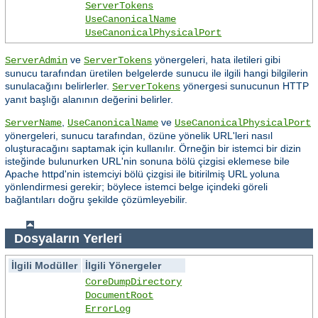
ServerTokens
UseCanonicalName
UseCanonicalPhysicalPort
ve
yönergeleri, hata iletileri gibi
ServerAdmin
ServerTokens
sunucu tarafından üretilen belgelerde sunucu ile ilgili hangi bilgilerin
sunulacağını belirlerler.
yönergesi sunucunun HTTP
ServerTokens
yanıt başlığı alanının değerini belirler.
,
ve
ServerName
UseCanonicalName
UseCanonicalPhysicalPort
yönergeleri, sunucu tarafından, özüne yönelik URL'leri nasıl
oluşturacağını saptamak için kullanılır. Örneğin bir istemci bir dizin
isteğinde bulunurken URL'nin sonuna bölü çizgisi eklemese bile
Apache httpd'nin istemciyi bölü çizgisi ile bitirilmiş URL yoluna
yönlendirmesi gerekir; böylece istemci belge içindeki göreli
bağlantıları doğru şekilde çözümleyebilir.
Dosyaların Yerleri
İlgili Modüller
İlgili Yönergeler
CoreDumpDirectory
DocumentRoot
ErrorLog