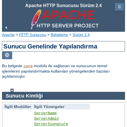
Apache HTTP Sunucusu Sürüm 2.4
☰
Apache
>
HTTP Sunucusu
>
Belgeleme
>
Sürüm 2.4
Sunucu Genelinde Yapılandırma
Bu belgede
modülü ile sağlanan ve sunucunun temel
core
işlemlerini yapılandırmakta kullanılan yönergelerden bazıları
açıklanmıştır.
Sunucu Kimliği
İlgili Modüller
İlgili Yönergeler
ServerName
ServerAdmin
ServerSignature