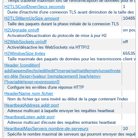
Temps d'attente maximum lors de l'envoi/réception de données pour le tra
H2TLSCoolDownSecs
seconds
1
Durée d'inactivité d'une connexion TLS avant diminution de la taille des 
H2TLSWarmUpSize
amount
104857
Taille des paquets durant la phase initiale de la connexion TLS
H2Upgrade on|off
on pour
Activation/Désactivation du protocole de mise à jour H2
H2WebSockets on|off
off
Active/désactive les WebSockets via HTTP/2
H2WindowSize
bytes
65535
Taille maximale des paquets de données pour les transmissions client ve
Header [
condition
]
add|append|echo|edit|edit*|merge|set|setifempty|unset|note
en-tête
[[expr=]
valeur
[
remplacement
] [early|env=
[!]
variable
|expr=
expression
]]
Configure les en-têtes d'une réponse HTTP
HeaderName
nom fichier
Nom du fichier qui sera inséré au début de la page contenant l'index
HeartbeatAddress
addr:port
Adresse multicast à laquelle envoyer les requêtes heartbeat
HeartbeatListen
addr:port
Adresse multicast d'écoute des requêtes entrantes heartbeat
HeartbeatMaxServers
nombre-de-serveurs
10
Spécifie le nombre maximal de serveurs qui pourront envoyer des requête