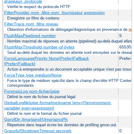
drapeaux_protocole
Vérifie le respect du protocole HTTP
FilterProvider
nom_filtre
nom_fournisseur
expression
Enregistre un filtre de contenu
FilterTrace
nom_filtre
niveau
Obtention d'informations de débogage/diagnostique en provenance de
mo
FlushMaxPipelined
number
5
Nombre maximal de réponses en attente (pipelined) au-delà duquel elles 
FlushMaxThreshold
number-of-bytes
65535
Seuil au-delà duquel les données en attente sont envoyées sur le réseau
ForceLanguagePriority None|Prefer|Fallback
Prefer
[Prefer|Fallback]
Action à entreprendre si un document acceptable unique n'est pas trouvé
ForceType
type médium
|None
Force le type de médium spécifié dans le champ d'en-tête HTTP Content-
correspondants
ForensicLog
nom-fichier
|
pipe
Définit le nom de fichier du journal légal
GlobalLog
file
|
pipe
format
|
nickname
[env=[!]
environment-
variable
| expr=
expression
]
Définit le nom et le format du fichier journal
GprofDir
/tmp/gprof/
|
/tmp/gprof/
%
Répertoire dans lequel écrire les données de profiling gmon.out.
GracefulShutdownTimeout
seconds
0