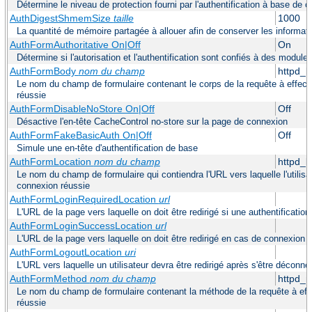
Détermine le niveau de protection fourni par l'authentification à base de
AuthDigestShmemSize
taille
1000
La quantité de mémoire partagée à allouer afin de conserver les informat
AuthFormAuthoritative On|Off
On
Détermine si l'autorisation et l'authentification sont confiés à des modul
AuthFormBody
nom du champ
httpd_
Le nom du champ de formulaire contenant le corps de la requête à effec
réussie
AuthFormDisableNoStore On|Off
Off
Désactive l'en-tête CacheControl no-store sur la page de connexion
AuthFormFakeBasicAuth On|Off
Off
Simule une en-tête d'authentification de base
AuthFormLocation
nom du champ
httpd_l
Le nom du champ de formulaire qui contiendra l'URL vers laquelle l'utilisa
connexion réussie
AuthFormLoginRequiredLocation
url
L'URL de la page vers laquelle on doit être redirigé si une authentification
AuthFormLoginSuccessLocation
url
L'URL de la page vers laquelle on doit être redirigé en cas de connexion 
AuthFormLogoutLocation
uri
L'URL vers laquelle un utilisateur devra être redirigé après s'être déconne
AuthFormMethod
nom du champ
httpd_
Le nom du champ de formulaire contenant la méthode de la requête à eff
réussie