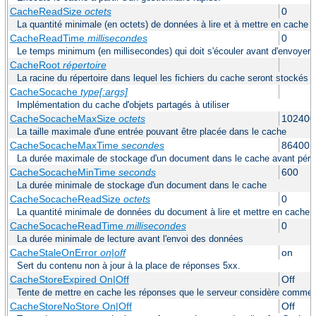
CacheReadSize
octets
0
La quantité minimale (en octets) de données à lire et à mettre en cache a
CacheReadTime
millisecondes
0
Le temps minimum (en millisecondes) qui doit s'écouler avant d'envoyer 
CacheRoot
répertoire
La racine du répertoire dans lequel les fichiers du cache seront stockés
CacheSocache
type[:args]
Implémentation du cache d'objets partagés à utiliser
CacheSocacheMaxSize
octets
102400
La taille maximale d'une entrée pouvant être placée dans le cache
CacheSocacheMaxTime
secondes
86400
La durée maximale de stockage d'un document dans le cache avant pér
CacheSocacheMinTime
seconds
600
La durée minimale de stockage d'un document dans le cache
CacheSocacheReadSize
octets
0
La quantité minimale de données du document à lire et mettre en cache a
CacheSocacheReadTime
millisecondes
0
La durée minimale de lecture avant l'envoi des données
CacheStaleOnError
on|off
on
Sert du contenu non à jour à la place de réponses 5xx.
CacheStoreExpired On|Off
Off
Tente de mettre en cache les réponses que le serveur considère comme a
CacheStoreNoStore On|Off
Off