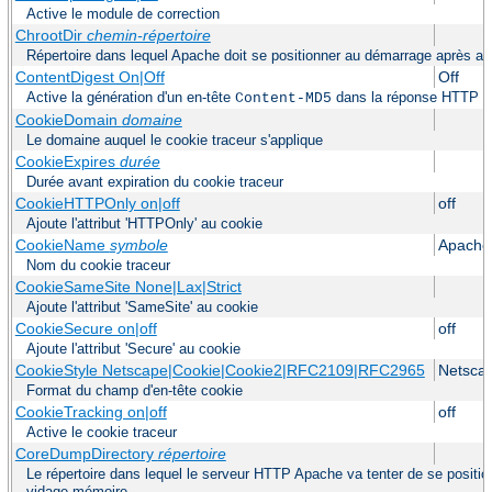
Active le module de correction
ChrootDir
chemin-répertoire
Répertoire dans lequel Apache doit se positionner au démarrage après avo
ContentDigest On|Off
Off
Active la génération d'un en-tête
dans la réponse HTTP
Content-MD5
CookieDomain
domaine
Le domaine auquel le cookie traceur s'applique
CookieExpires
durée
Durée avant expiration du cookie traceur
CookieHTTPOnly on|off
off
Ajoute l'attribut 'HTTPOnly' au cookie
CookieName
symbole
Apache
Nom du cookie traceur
CookieSameSite None|Lax|Strict
Ajoute l'attribut 'SameSite' au cookie
CookieSecure on|off
off
Ajoute l'attribut 'Secure' au cookie
CookieStyle Netscape|Cookie|Cookie2|RFC2109|RFC2965
Netsca
Format du champ d'en-tête cookie
CookieTracking on|off
off
Active le cookie traceur
CoreDumpDirectory
répertoire
Le répertoire dans lequel le serveur HTTP Apache va tenter de se positio
vidage mémoire