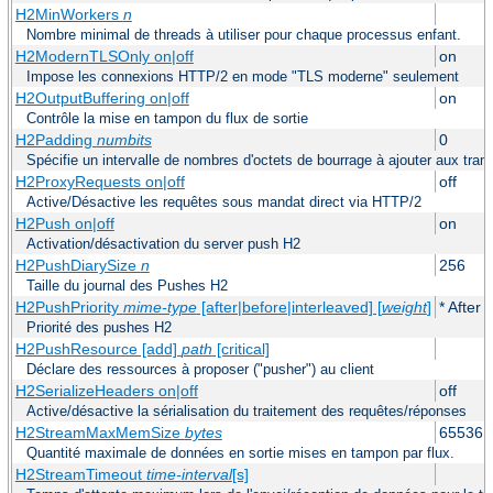
H2MinWorkers
n
Nombre minimal de threads à utiliser pour chaque processus enfant.
H2ModernTLSOnly on|off
on
Impose les connexions HTTP/2 en mode "TLS moderne" seulement
H2OutputBuffering on|off
on
Contrôle la mise en tampon du flux de sortie
H2Padding
numbits
0
Spécifie un intervalle de nombres d'octets de bourrage à ajouter aux tram
H2ProxyRequests on|off
off
Active/Désactive les requêtes sous mandat direct via HTTP/2
H2Push on|off
on
Activation/désactivation du server push H2
H2PushDiarySize
n
256
Taille du journal des Pushes H2
H2PushPriority
mime-type
[after|before|interleaved] [
weight
]
* After 
Priorité des pushes H2
H2PushResource [add]
path
[critical]
Déclare des ressources à proposer ("pusher") au client
H2SerializeHeaders on|off
off
Active/désactive la sérialisation du traitement des requêtes/réponses
H2StreamMaxMemSize
bytes
65536
Quantité maximale de données en sortie mises en tampon par flux.
H2StreamTimeout
time-interval
[s]