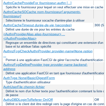
AuthnCacheProvideFor
fournisseur-authn
[...]
Spécifie le fournisseur pour lequel on veut effectuer une mise en cache
AuthnCacheSOCache
nom-fournisseur[:arguments-
fournisseur]
Sélectionne le fournisseur socache d'arrière-plan à utiliser
AuthnCacheTimeout
durée-de-vie
(secondes)
300 (5 
Définit une durée de vie pour les entrées du cache
<AuthnProviderAlias
alias-fournisseur
> ...
</AuthnProviderAlias>
Regroupe un ensemble de directives qui constituent une extension d'un fo
base et lui attribue l'alias spécifié
AuthnzFcgiCheckAuthnProvider
provider-name
|
option
None
...
Permet à une application FastCGI de gérer l'accroche d'authentification 
AuthnzFcgiDefineProvider
type
provider-name
backend-
address
Définit une application FastCGI en tant que fournisseur d'authentification 
AuthType None|Basic|Digest|Form
Type d'authentification utilisateur
AuthUserFile
chemin-fichier
Définit le nom d'un fichier texte pour l'authentification contenant la liste 
de passe
AuthzDBDLoginToReferer On|Off
Off
Définit si le client doit être redirigé vers la page d'origine en cas de co