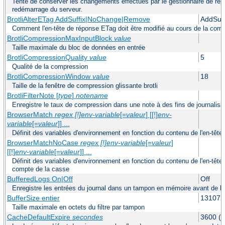
Tente de conserver les changements effectués par le gestionnaire de répa
redémarrage du serveur.
BrotliAlterETag AddSuffix|NoChange|Remove
AddSuff
Comment l'en-tête de réponse ETag doit être modifié au cours de la com
BrotliCompressionMaxInputBlock
value
Taille maximale du bloc de données en entrée
BrotliCompressionQuality
value
5
Qualité de la compression
BrotliCompressionWindow
value
18
Taille de la fenêtre de compression glissante brotli
BrotliFilterNote [
type
]
notename
Enregistre le taux de compression dans une note à des fins de journalisa
BrowserMatch
regex [!]env-variable
[=
valeur
] [[!]
env-
variable
[=
valeur
]] ...
Définit des variables d'environnement en fonction du contenu de l'en-tê
BrowserMatchNoCase
regex [!]env-variable
[=
valeur
]
[[!]
env-variable
[=
valeur
]] ...
Définit des variables d'environnement en fonction du contenu de l'en-têt
compte de la casse
BufferedLogs On|Off
Off
Enregistre les entrées du journal dans un tampon en mémoire avant de le
BufferSize entier
131072
Taille maximale en octets du filtre par tampon
CacheDefaultExpire
secondes
3600 (u