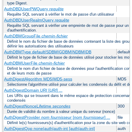
type Digest.
AuthDBDUserPWQuery
requête
Requête SQL servant à vérifier le mot de passe d'un utilisateur
AuthDBDUserRealmQuery
requête
Requête SQL servant à vérifier une empreinte de mot de passe pour un util
d'authentification.
AuthDBMGroupFile
chemin-fichier
Définit le nom du fichier de base de données contenant la liste des group
définir les autorisations des utilisateurs
AuthDBMType default|SDBM|GDBM|NDBM|DB
default
Définit le type de fichier de base de données utilisé pour stocker les mo
AuthDBMUserFile
chemin-fichier
Définit le nom d'un fichier de base de données pour l'authentification conte
et de leurs mots de passe
AuthDigestAlgorithm MD5|MD5-sess
MD5
Sélectionne l'algorithme utilisé pour calculer les condensés du défit et d
AuthDigestDomain
URI
[
URI
] ...
Les URIs qui se trouvent dans le même espace de protection concernant l
condensés
AuthDigestNonceLifetime
secondes
300
Durée de validité du nombre à valeur unique du serveur (nonce)
AuthDigestProvider
nom fournisseur
[
nom fournisseur
] ...
file
Définit le(s) fournisseurs(s) d'authentification pour la zone du site web c
AuthDigestQop none|auth|auth-int [auth|auth-int]
auth