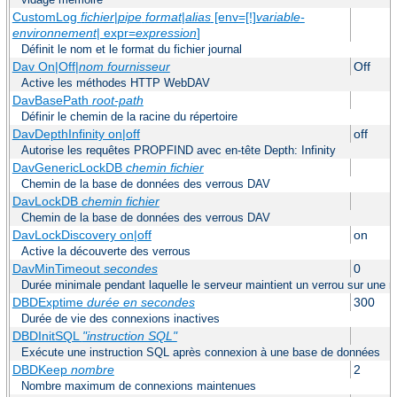
CustomLog
fichier
|
pipe
format
|
alias
[env=[!]
variable-
environnement
| expr=
expression
]
Définit le nom et le format du fichier journal
Dav On|Off|
nom fournisseur
Off
Active les méthodes HTTP WebDAV
DavBasePath
root-path
Définir le chemin de la racine du répertoire
DavDepthInfinity on|off
off
Autorise les requêtes PROPFIND avec en-tête Depth: Infinity
DavGenericLockDB
chemin fichier
Chemin de la base de données des verrous DAV
DavLockDB
chemin fichier
Chemin de la base de données des verrous DAV
DavLockDiscovery on|off
on
Active la découverte des verrous
DavMinTimeout
secondes
0
Durée minimale pendant laquelle le serveur maintient un verrou sur une
DBDExptime
durée en secondes
300
Durée de vie des connexions inactives
DBDInitSQL
"instruction SQL"
Exécute une instruction SQL après connexion à une base de données
DBDKeep
nombre
2
Nombre maximum de connexions maintenues