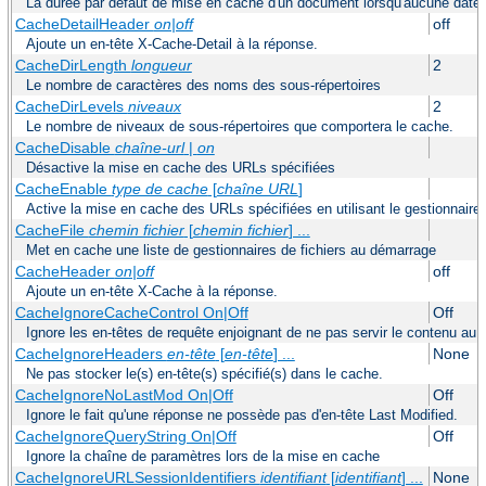
La durée par défaut de mise en cache d'un document lorsqu'aucune date d'
CacheDetailHeader
on|off
off
Ajoute un en-tête X-Cache-Detail à la réponse.
CacheDirLength
longueur
2
Le nombre de caractères des noms des sous-répertoires
CacheDirLevels
niveaux
2
Le nombre de niveaux de sous-répertoires que comportera le cache.
CacheDisable
chaîne-url
|
on
Désactive la mise en cache des URLs spécifiées
CacheEnable
type de cache
[
chaîne URL
]
Active la mise en cache des URLs spécifiées en utilisant le gestionnaire
CacheFile
chemin fichier
[
chemin fichier
] ...
Met en cache une liste de gestionnaires de fichiers au démarrage
CacheHeader
on|off
off
Ajoute un en-tête X-Cache à la réponse.
CacheIgnoreCacheControl On|Off
Off
Ignore les en-têtes de requête enjoignant de ne pas servir le contenu au 
CacheIgnoreHeaders
en-tête
[
en-tête
] ...
None
Ne pas stocker le(s) en-tête(s) spécifié(s) dans le cache.
CacheIgnoreNoLastMod On|Off
Off
Ignore le fait qu'une réponse ne possède pas d'en-tête Last Modified.
CacheIgnoreQueryString On|Off
Off
Ignore la chaîne de paramètres lors de la mise en cache
CacheIgnoreURLSessionIdentifiers
identifiant
[
identifiant
] ...
None