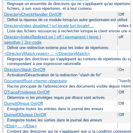
Regroupe un ensemble de directives qui ne s'appliquent qu'au répertoire
fichiers, à ses sous-répertoires, et à leur contenu.
DirectoryCheckHandler On|Off
Off
Définit la réponse de ce module lorsqu'un autre gestionnaire est utilisé
DirectoryIndex disabled |
url locale
[
url locale
] ...
index.h
Liste des fichiers ressources à rechercher lorsque le client envoie une re
DirectoryIndexRedirect on | off | permanent | temp |
off
seeother |
3xx-code
Définit une redirection externe pour les index de répertoires.
<DirectoryMatch
regex
> ... </DirectoryMatch>
Regroupe des directives qui s'appliquent au contenu de répertoires du sy
correspondant à une expression rationnelle
DirectorySlash On|Off
On
Activation/Désactivation de la redirection "slash de fin"
DocumentRoot
chemin répertoire
"/usr/lo
Racine principale de l'arborescence des documents visible depuis Interne
DTracePrivileges On|Off
Off
Détermine si les privilèges requis par dtrace sont activés.
DumpIOInput On|Off
Off
Enregistre toutes les entrées dans le journal des erreurs
DumpIOOutput On|Off
Off
Enregistre toutes les sorties dans le journal des erreurs
<Else> ... </Else>
Contient des directives qui ne s'appliquent que si la condition correspond