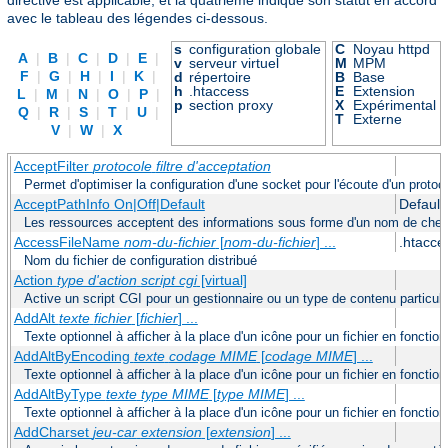
avec le tableau des légendes ci-dessous.
s
configuration globale
C
Noyau httpd
A
|
B
|
C
|
D
|
E
|
v
serveur virtuel
M
MPM
F
|
G
|
H
|
I
|
K
|
d
répertoire
B
Base
h
.htaccess
E
Extension
L
|
M
|
N
|
O
|
P
|
p
section proxy
X
Expérimental
Q
|
R
|
S
|
T
|
U
|
T
Externe
V
|
W
|
X
AcceptFilter
protocole
filtre d'acceptation
Permet d'optimiser la configuration d'une socket pour l'écoute d'un protoc
AcceptPathInfo On|Off|Default
Default
Les ressources acceptent des informations sous forme d'un nom de chemi
AccessFileName
nom-du-fichier
[
nom-du-fichier
] ...
.htacce
Nom du fichier de configuration distribué
Action
type d'action
script cgi
[virtual]
Active un script CGI pour un gestionnaire ou un type de contenu particuli
AddAlt
texte
fichier
[
fichier
] ...
Texte optionnel à afficher à la place d'un icône pour un fichier en foncti
AddAltByEncoding
texte
codage MIME
[
codage MIME
] ...
Texte optionnel à afficher à la place d'un icône pour un fichier en fonct
AddAltByType
texte
type MIME
[
type MIME
] ...
Texte optionnel à afficher à la place d'un icône pour un fichier en fonct
AddCharset
jeu-car
extension
[
extension
] ...