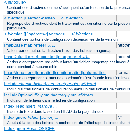
</IfModule>
Contient des directives qui ne s'appliquent qu'en fonction de la présence
spécifique
<IfSection [!]
section-name
> ... </IfSection>
Regroupe des directives dont le traitement est conditionné par la présenc
particulière
<IfVersion [[!]
opérateur
]
version
> ... </IfVersion>
Contient des portions de configuration dépendantes de la version
ImapBase map|referer|
URL
http://
Valeur par défaut de la directive
des fichiers imagemap
base
ImapDefault error|nocontent|map|referer|
URL
noconte
Action à entreprendre par défaut lorsqu'un fichier imagemap est invoqué
correspondent à aucune cible
ImapMenu none|formatted|semiformatted|unformatted
formatt
Action à entreprendre si aucune coordonnée n'est fournie lorsqu'on invo
Include
chemin-fichier
|
chemin-répertoire
|
wildcard
Inclut d'autres fichiers de configuration dans un des fichiers de configura
IncludeOptional
file-path
|
directory-path
|
wildcard
Inclusion de fichiers dans le fichier de configuration
IndexHeadInsert
"marque ..."
Insère du texte dans la section HEAD de la page d'index.
IndexIgnore
fichier
[
fichier
] ...
"."
Ajouts à la liste des fichiers à cacher lors de l'affichage de l'index d'un ré
IndexIgnoreReset ON|OFF