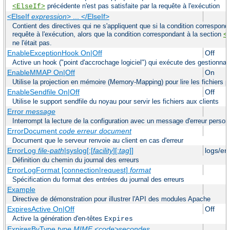
précédente n'est pas satisfaite par la requête à l'exécution
<ElseIf>
<ElseIf
expression
> ... </ElseIf>
Contient des directives qui ne s'appliquent que si la condition correspond
requête à l'exécution, alors que la condition correspondant à la section
<
ne l'était pas.
EnableExceptionHook On|Off
Off
Active un hook ("point d'accrochage logiciel") qui exécute des gestionnai
EnableMMAP On|Off
On
Utilise la projection en mémoire (Memory-Mapping) pour lire les fichiers p
EnableSendfile On|Off
Off
Utilise le support sendfile du noyau pour servir les fichiers aux clients
Error
message
Interrompt la lecture de la configuration avec un message d'erreur person
ErrorDocument
code erreur
document
Document que le serveur renvoie au client en cas d'erreur
ErrorLog
file-path
|syslog[:[
facility
][:
tag
]]
logs/er
Définition du chemin du journal des erreurs
ErrorLogFormat [connection|request]
format
Spécification du format des entrées du journal des erreurs
Example
Directive de démonstration pour illustrer l'API des modules Apache
ExpiresActive On|Off
Off
Active la génération d'en-têtes
Expires
ExpiresByType
type MIME
<code>secondes