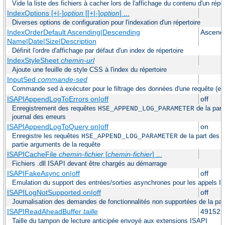
Vide la liste des fichiers à cacher lors de l'affichage du contenu d'un réper
IndexOptions [+|-]
option
[[+|-]
option
] ...
Diverses options de configuration pour l'indexation d'un répertoire
IndexOrderDefault Ascending|Descending
Ascend
Name|Date|Size|Description
Définit l'ordre d'affichage par défaut d'un index de répertoire
IndexStyleSheet
chemin-url
Ajoute une feuille de style CSS à l'index du répertoire
InputSed
commande-sed
Commande sed à exécuter pour le filtrage des données d'une requête (e
ISAPIAppendLogToErrors on|off
off
Enregistrement des requêtes
de la part
HSE_APPEND_LOG_PARAMETER
journal des erreurs
ISAPIAppendLogToQuery on|off
on
Enregistre les requêtes
de la part des 
HSE_APPEND_LOG_PARAMETER
partie arguments de la requête
ISAPICacheFile
chemin-fichier
[
chemin-fichier
] ...
Fichiers .dll ISAPI devant être chargés au démarrage
ISAPIFakeAsync on|off
off
Emulation du support des entrées/sorties asynchrones pour les appels I
ISAPILogNotSupported on|off
off
Journalisation des demandes de fonctionnalités non supportées de la pa
ISAPIReadAheadBuffer
taille
49152
Taille du tampon de lecture anticipée envoyé aux extensions ISAPI