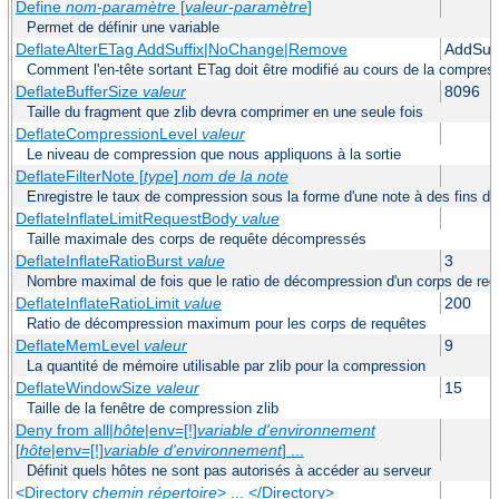
Define
nom-paramètre
[
valeur-paramètre
]
Permet de définir une variable
DeflateAlterETag AddSuffix|NoChange|Remove
AddSuff
Comment l'en-tête sortant ETag doit être modifié au cours de la compres
DeflateBufferSize
valeur
8096
Taille du fragment que zlib devra comprimer en une seule fois
DeflateCompressionLevel
valeur
Le niveau de compression que nous appliquons à la sortie
DeflateFilterNote [
type
]
nom de la note
Enregistre le taux de compression sous la forme d'une note à des fins de 
DeflateInflateLimitRequestBody
value
Taille maximale des corps de requête décompressés
DeflateInflateRatioBurst
value
3
Nombre maximal de fois que le ratio de décompression d'un corps de req
DeflateInflateRatioLimit
value
200
Ratio de décompression maximum pour les corps de requêtes
DeflateMemLevel
valeur
9
La quantité de mémoire utilisable par zlib pour la compression
DeflateWindowSize
valeur
15
Taille de la fenêtre de compression zlib
Deny from all|
hôte
|env=[!]
variable d'environnement
[
hôte
|env=[!]
variable d'environnement
] ...
Définit quels hôtes ne sont pas autorisés à accéder au serveur
<Directory
chemin répertoire
> ... </Directory>