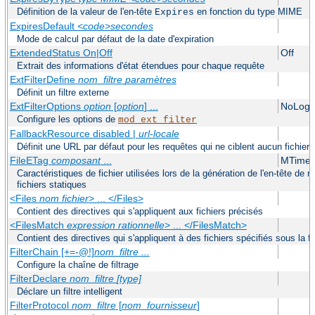
Définition de la valeur de l'en-tête
en fonction du type MIME
Expires
ExpiresDefault
<code>secondes
Mode de calcul par défaut de la date d'expiration
ExtendedStatus On|Off
Off
Extrait des informations d'état étendues pour chaque requête
ExtFilterDefine
nom_filtre
paramètres
Définit un filtre externe
ExtFilterOptions
option
[
option
] ...
NoLogS
Configure les options de
mod_ext_filter
FallbackResource disabled |
url-locale
Définit une URL par défaut pour les requêtes qui ne ciblent aucun fichier 
FileETag
composant
...
MTime 
Caractéristiques de fichier utilisées lors de la génération de l'en-tête d
fichiers statiques
<Files
nom fichier
> ... </Files>
Contient des directives qui s'appliquent aux fichiers précisés
<FilesMatch
expression rationnelle
> ... </FilesMatch>
Contient des directives qui s'appliquent à des fichiers spécifiés sous la 
FilterChain [+=-@!]
nom_filtre
...
Configure la chaîne de filtrage
FilterDeclare
nom_filtre
[type]
Déclare un filtre intelligent
FilterProtocol
nom_filtre
[
nom_fournisseur
]