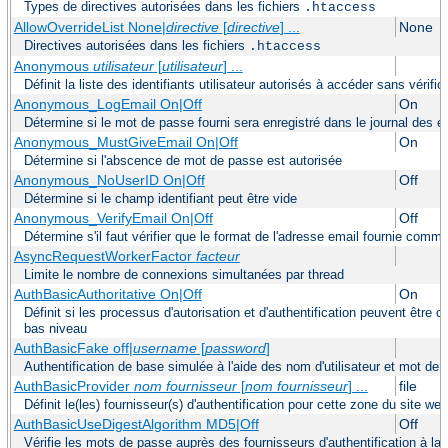
Types de directives autorisées dans les fichiers
.htaccess
AllowOverrideList None|
directive
[
directive
] ...
None
Directives autorisées dans les fichiers
.htaccess
Anonymous
utilisateur
[
utilisateur
] ...
Définit la liste des identifiants utilisateur autorisés à accéder sans vérif
Anonymous_LogEmail On|Off
On
Détermine si le mot de passe fourni sera enregistré dans le journal des e
Anonymous_MustGiveEmail On|Off
On
Détermine si l'abscence de mot de passe est autorisée
Anonymous_NoUserID On|Off
Off
Détermine si le champ identifiant peut être vide
Anonymous_VerifyEmail On|Off
Off
Détermine s'il faut vérifier que le format de l'adresse email fournie com
AsyncRequestWorkerFactor
facteur
Limite le nombre de connexions simultanées par thread
AuthBasicAuthoritative On|Off
On
Définit si les processus d'autorisation et d'authentification peuvent être
bas niveau
AuthBasicFake off|
username
[
password
]
Authentification de base simulée à l'aide des nom d'utilisateur et mot de 
AuthBasicProvider
nom fournisseur
[
nom fournisseur
] ...
file
Définit le(les) fournisseur(s) d'authentification pour cette zone du site web
AuthBasicUseDigestAlgorithm MD5|Off
Off
Vérifie les mots de passe auprès des fournisseurs d'authentification à la 