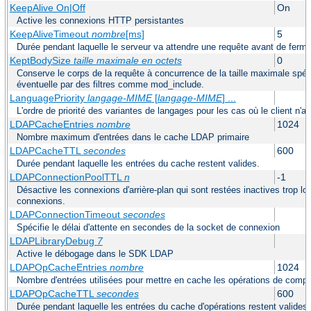
KeepAlive On|Off
On
Active les connexions HTTP persistantes
KeepAliveTimeout
nombre
[ms]
5
Durée pendant laquelle le serveur va attendre une requête avant de ferm
KeptBodySize
taille maximale en octets
0
Conserve le corps de la requête à concurrence de la taille maximale spécif
éventuelle par des filtres comme mod_include.
LanguagePriority
langage-MIME
[
langage-MIME
] ...
L'ordre de priorité des variantes de langages pour les cas où le client n'
LDAPCacheEntries
nombre
1024
Nombre maximum d'entrées dans le cache LDAP primaire
LDAPCacheTTL
secondes
600
Durée pendant laquelle les entrées du cache restent valides.
LDAPConnectionPoolTTL
n
-1
Désactive les connexions d'arrière-plan qui sont restées inactives trop l
connexions.
LDAPConnectionTimeout
secondes
Spécifie le délai d'attente en secondes de la socket de connexion
LDAPLibraryDebug
7
Active le débogage dans le SDK LDAP
LDAPOpCacheEntries
nombre
1024
Nombre d'entrées utilisées pour mettre en cache les opérations de com
LDAPOpCacheTTL
secondes
600
Durée pendant laquelle les entrées du cache d'opérations restent valides