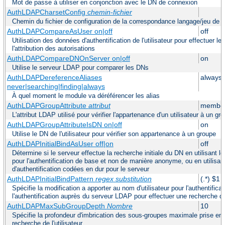
Mot de passe à utiliser en conjonction avec le DN de connexion
AuthLDAPCharsetConfig
chemin-fichier
Chemin du fichier de configuration de la correspondance langage/jeu de 
AuthLDAPCompareAsUser on|off
off
Utilisation des données d'authentification de l'utilisateur pour effectuer 
l'attribution des autorisations
AuthLDAPCompareDNOnServer on|off
on
Utilise le serveur LDAP pour comparer les DNs
AuthLDAPDereferenceAliases
always
never|searching|finding|always
À quel moment le module va déréférencer les alias
AuthLDAPGroupAttribute
attribut
member
L'attribut LDAP utilisé pour vérifier l'appartenance d'un utilisateur à un gr
AuthLDAPGroupAttributeIsDN on|off
on
Utilise le DN de l'utilisateur pour vérifier son appartenance à un groupe
AuthLDAPInitialBindAsUser off|on
off
Détermine si le serveur effectue la recherche initiale du DN en utilisant le
pour l'authentification de base et non de manière anonyme, ou en utilisa
d'authentification codées en dur pour le serveur
AuthLDAPInitialBindPattern
regex
substitution
(.*) $1 
Spécifie la modification a apporter au nom d'utilisateur pour l'authentifica
l'authentification auprès du serveur LDAP pour effectuer une recherche 
AuthLDAPMaxSubGroupDepth
Nombre
10
Spécifie la profondeur d'imbrication des sous-groupes maximale prise en
recherche de l'utilisateur.