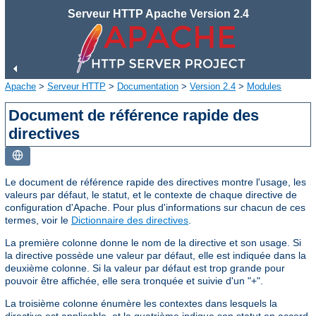
Serveur HTTP Apache Version 2.4
Apache
>
Serveur HTTP
>
Documentation
>
Version 2.4
>
Modules
Document de référence rapide des
directives
Le document de référence rapide des directives montre l'usage, les
valeurs par défaut, le statut, et le contexte de chaque directive de
configuration d'Apache. Pour plus d'informations sur chacun de ces
termes, voir le
Dictionnaire des directives
.
La première colonne donne le nom de la directive et son usage. Si
la directive possède une valeur par défaut, elle est indiquée dans la
deuxième colonne. Si la valeur par défaut est trop grande pour
pouvoir être affichée, elle sera tronquée et suivie d'un "+".
La troisième colonne énumère les contextes dans lesquels la
directive est applicable, et la quatrième indique son statut en accord