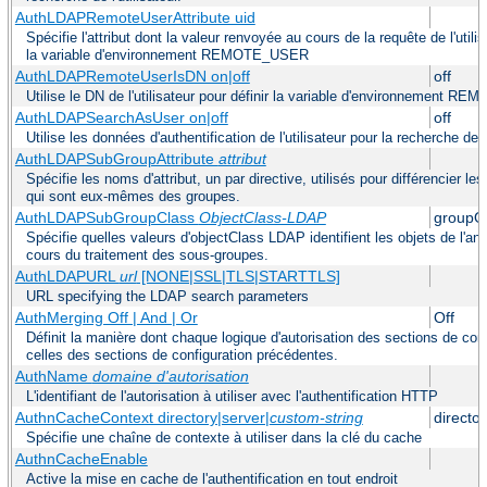
AuthLDAPRemoteUserAttribute uid
Spécifie l'attribut dont la valeur renvoyée au cours de la requête de l'utilis
la variable d'environnement REMOTE_USER
AuthLDAPRemoteUserIsDN on|off
off
Utilise le DN de l'utilisateur pour définir la variable d'environnement 
AuthLDAPSearchAsUser on|off
off
Utilise les données d'authentification de l'utilisateur pour la recherche des
AuthLDAPSubGroupAttribute
attribut
Spécifie les noms d'attribut, un par directive, utilisés pour différencier 
qui sont eux-mêmes des groupes.
AuthLDAPSubGroupClass
ObjectClass-LDAP
groupO
Spécifie quelles valeurs d'objectClass LDAP identifient les objets de l'a
cours du traitement des sous-groupes.
AuthLDAPURL
url
[NONE|SSL|TLS|STARTTLS]
URL specifying the LDAP search parameters
AuthMerging Off | And | Or
Off
Définit la manière dont chaque logique d'autorisation des sections de co
celles des sections de configuration précédentes.
AuthName
domaine d'autorisation
L'identifiant de l'autorisation à utiliser avec l'authentification HTTP
AuthnCacheContext directory|server|
custom-string
director
Spécifie une chaîne de contexte à utiliser dans la clé du cache
AuthnCacheEnable
Active la mise en cache de l'authentification en tout endroit