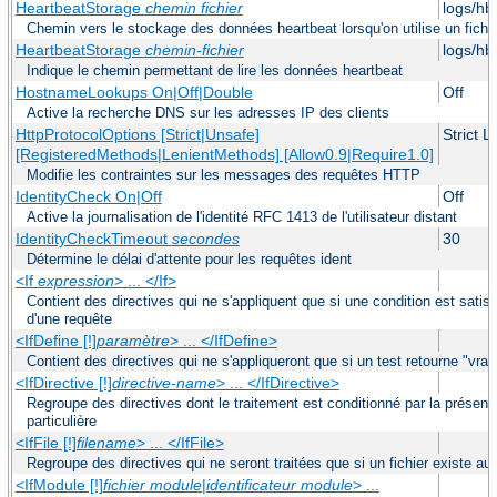
HeartbeatStorage
chemin fichier
logs/hb
Chemin vers le stockage des données heartbeat lorsqu'on utilise un fichier
HeartbeatStorage
chemin-fichier
logs/hb
Indique le chemin permettant de lire les données heartbeat
HostnameLookups On|Off|Double
Off
Active la recherche DNS sur les adresses IP des clients
HttpProtocolOptions [Strict|Unsafe]
Strict 
[RegisteredMethods|LenientMethods] [Allow0.9|Require1.0]
Modifie les contraintes sur les messages des requêtes HTTP
IdentityCheck On|Off
Off
Active la journalisation de l'identité RFC 1413 de l'utilisateur distant
IdentityCheckTimeout
secondes
30
Détermine le délai d'attente pour les requêtes ident
<If
expression
> ... </If>
Contient des directives qui ne s'appliquent que si une condition est satis
d'une requête
<IfDefine [!]
paramètre
> ... </IfDefine>
Contient des directives qui ne s'appliqueront que si un test retourne "vra
<IfDirective [!]
directive-name
> ... </IfDirective>
Regroupe des directives dont le traitement est conditionné par la présenc
particulière
<IfFile [!]
filename
> ... </IfFile>
Regroupe des directives qui ne seront traitées que si un fichier existe a
<IfModule [!]
fichier module
|
identificateur module
> ...