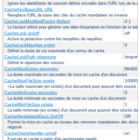
Ignore les identifiants de session définis encodés dans l'URL lors de la 
CacheKeyBaseURL
URL
Remplace l'URL de base des clés du cache mandatées en inverse
CacheLastModifiedFactor
flottant
0.1
Le facteur utilisé pour générer une date d'expiration en fonction de la dat
CacheLock
on|off
off
Active la protection contre les tempêtes de requêtes.
CacheLockMaxAge
entier
5
Définit la durée de vie maximale d'un verrou de cache.
CacheLockPath
répertoire
/tmp/m
Définit le répertoire des verrous.
CacheMaxExpire
secondes
86400 (
La durée maximale en secondes de mise en cache d'un document
CacheMaxFileSize
octets
100000
>La taille maximale (en octets) d'un document pour pouvoir être stocké 
CacheMinExpire
secondes
0
La durée minimale en secondes de mise en cache d'un document
CacheMinFileSize
octets
1
La taille minimale (en octets) d'un document pour pouvoir être stocké da
CacheNegotiatedDocs On|Off
Off
Permet la mise en cache au niveau des serveurs mandataires des docum
négocié
CacheQuickHandler
on|off
on
Exécute le cache à partir d'un gestionnaire rapide.