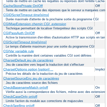
Tente de mettre en cache les requêtes ou réponses dont l'entête Cache-Co
CacheStorePrivate On|Off
Off
Tente de mettre en cache des réponses que le serveur a marquées com
CGIDScriptTimeout
time
[s|ms]
Durée maximale d'attente de la prochaine sortie du programme CGI
CGIMapExtension
chemin CGI
.extension
Technique permettant de localiser l'interpréteur des scripts CGI
CGIPassAuth On|Off
Off
Active la transmission d'en-têtes d'autorisation HTTP aux scripts en tant
CGIScriptTimeout
time
[s|ms]
Le temps d'attente maximum pour une sortie du programme CGI
CGIVar
variable
rule
Contrôle la manière dont certaines variables CGI sont définies
CharsetDefault
jeu de caractères
Jeu de caractère vers lequel la traduction doit s'effectuer
CharsetOptions
option
[
option
] ...
Implici
Précise les détails de la traduction du jeu de caractères
CharsetSourceEnc
jeu de caractères
Jeu de caractères source des fichiers
CheckBasenameMatch on|off
On
Vérifie aussi la correspondance des fichiers, même avec des extensions 
CheckCaseOnly on|off
Off
Limite l'action du module aux corrections de majuscules
CheckSpelling on|off
Off