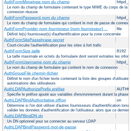
AuthFormMimetype
nom du champ
httpd_
Le nom du champ de formulaire contenant le type MIME du corps de la re
connexion réussie
AuthFormPassword
nom du champ
httpd_
Le nom du champ de formulaire qui contient le mot de passe de connexi
AuthFormProvider
nom fournisseur
[
nom fournisseur
] ...
file
Définit le(s) fournisseur(s) d'authentification pour la zone concernée
AuthFormSitePassphrase
secret
Court-circuite l'authentification pour les sites à fort trafic
AuthFormSize
taille
8192
La taille maximale en octets du formulaire dont seront extraites les info
AuthFormUsername
nom du champ
httpd_
Le nom du champ de formulaire qui contient le nom de connexion
AuthGroupFile
chemin-fichier
Définit le nom d'un fichier texte contenant la liste des groupes d'utilisateu
autorisations des utilisateurs
AuthLDAPAuthorizePrefix
préfixe
AUTHO
Spécifie le préfixe ajouté aux variables d'environnement durant la phase d
AuthLDAPBindAuthoritative off|on
on
Détermine si l'on doit utiliser d'autres fournisseurs d'authentification lors
valider les données d'authentification de l'utilisateur, alors que ce derni
AuthLDAPBindDN
dn
Un DN optionnel pour se connecter au serveur LDAP
AuthLDAPBindPassword
mot-de-passe