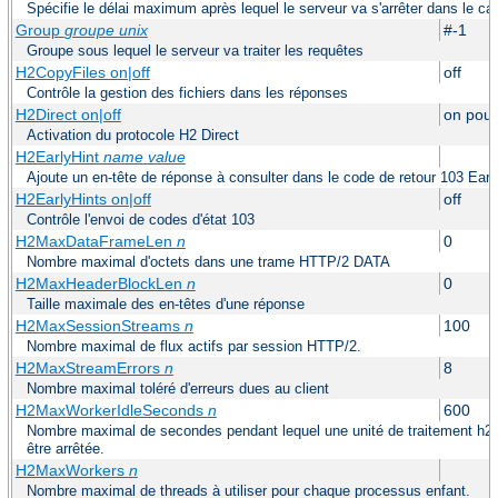
Spécifie le délai maximum après lequel le serveur va s'arrêter dans le ca
Group
groupe unix
#-1
Groupe sous lequel le serveur va traiter les requêtes
H2CopyFiles on|off
off
Contrôle la gestion des fichiers dans les réponses
H2Direct on|off
on pour
Activation du protocole H2 Direct
H2EarlyHint
name
value
Ajoute un en-tête de réponse à consulter dans le code de retour 103 Earl
H2EarlyHints on|off
off
Contrôle l'envoi de codes d'état 103
H2MaxDataFrameLen
n
0
Nombre maximal d'octets dans une trame HTTP/2 DATA
H2MaxHeaderBlockLen
n
0
Taille maximale des en-têtes d'une réponse
H2MaxSessionStreams
n
100
Nombre maximal de flux actifs par session HTTP/2.
H2MaxStreamErrors
n
8
Nombre maximal toléré d'erreurs dues au client
H2MaxWorkerIdleSeconds
n
600
Nombre maximal de secondes pendant lequel une unité de traitement h2 p
être arrêtée.
H2MaxWorkers
n
Nombre maximal de threads à utiliser pour chaque processus enfant.