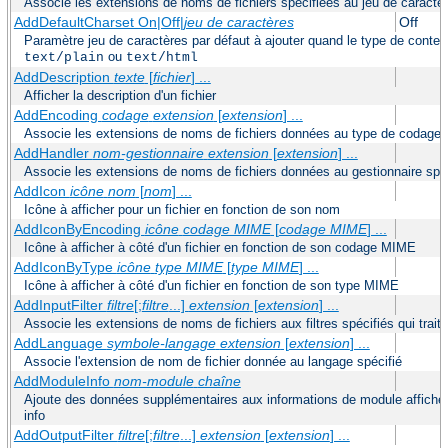
Associe les extensions de noms de fichiers spécifiées au jeu de caractèr
AddDefaultCharset On|Off|
jeu de caractères
Off
Paramètre jeu de caractères par défaut à ajouter quand le type de conte
ou
text/plain
text/html
AddDescription
texte
[
fichier
] ...
Afficher la description d'un fichier
AddEncoding
codage
extension
[
extension
] ...
Associe les extensions de noms de fichiers données au type de codage s
AddHandler
nom-gestionnaire
extension
[
extension
] ...
Associe les extensions de noms de fichiers données au gestionnaire spéc
AddIcon
icône
nom
[
nom
] ...
Icône à afficher pour un fichier en fonction de son nom
AddIconByEncoding
icône
codage MIME
[
codage MIME
] ...
Icône à afficher à côté d'un fichier en fonction de son codage MIME
AddIconByType
icône
type MIME
[
type MIME
] ...
Icône à afficher à côté d'un fichier en fonction de son type MIME
AddInputFilter
filtre
[;
filtre
...]
extension
[
extension
] ...
Associe les extensions de noms de fichiers aux filtres spécifiés qui traite
AddLanguage
symbole-langage
extension
[
extension
] ...
Associe l'extension de nom de fichier donnée au langage spécifié
AddModuleInfo
nom-module
chaîne
Ajoute des données supplémentaires aux informations de module affichées
info
AddOutputFilter
filtre
[;
filtre
...]
extension
[
extension
] ...