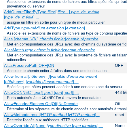
Associe les extensions de noms de fichiers aux filtres spécifiés qui trait
provenance du serveur
AddOutputFilterByType
filtre
[;
filtre
...]
type_de_média
[
type_de_média
] ...
assigne un filtre en sortie pour un type de média particulier
AddType
type-médium
extension
[
extension
] ...
Associe les extensions de noms de fichiers au type de contenu spécifié
Alias [
chemin URL
]
chemin fichier
|
chemin répertoire
Met en correspondance des URLs avec des chemins du système de fich
AliasMatch
regex
chemin fichier
|
chemin répertoire
Met en correspondance des URLs avec le système de fichiers en faisant 
rationnelles
AliasPreservePath OFF|ON
OFF
Associer le chemin entier à l'alias dans une section location.
Allow from all|
hôte
|env=[!]
variable d'environnement
[
hôte
|env=[!]
variable d'environnement
] ...
Spécifie quels hôtes peuvent accéder à une certaine zone du serveur
AllowCONNECT
port
[-
port
] [
port
[-
port
]] ...
443 56
Ports autorisés à se
er à travers le mandataire
CONNECT
AllowEncodedSlashes On|Off|NoDecode
Off
Détermine si les séparateurs de chemin encodés sont autorisés à transit
AllowMethods reset|
HTTP-method
[
HTTP-method
]...
reset
Restreint l'accès aux méthodes HTTP spécifiées
AllowOverride All|None|
type directive
[
type directive
] ...
None