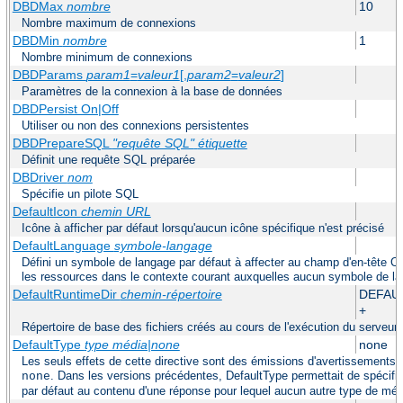
DBDMax
nombre
10
Nombre maximum de connexions
DBDMin
nombre
1
Nombre minimum de connexions
DBDParams
param1
=
valeur1
[,
param2
=
valeur2
]
Paramètres de la connexion à la base de données
DBDPersist On|Off
Utiliser ou non des connexions persistentes
DBDPrepareSQL
"requête SQL"
étiquette
Définit une requête SQL préparée
DBDriver
nom
Spécifie un pilote SQL
DefaultIcon
chemin URL
Icône à afficher par défaut lorsqu'aucun icône spécifique n'est précisé
DefaultLanguage
symbole-langage
Défini un symbole de langage par défaut à affecter au champ d'en-tête C
les ressources dans le contexte courant auxquelles aucun symbole de la
DefaultRuntimeDir
chemin-répertoire
DEFAU
+
Répertoire de base des fichiers créés au cours de l'exécution du serveur
DefaultType
type média|none
none
Les seuls effets de cette directive sont des émissions d'avertissements s
. Dans les versions précédentes, DefaultType permettait de spécifi
none
par défaut au contenu d'une réponse pour lequel aucun autre type de médi