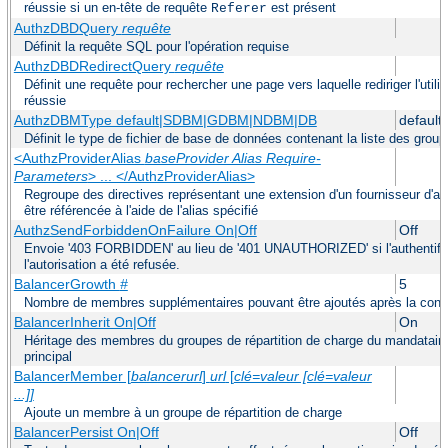
réussie si un en-tête de requête
est présent
Referer
AuthzDBDQuery
requête
Définit la requête SQL pour l'opération requise
AuthzDBDRedirectQuery
requête
Définit une requête pour rechercher une page vers laquelle rediriger l'util
réussie
AuthzDBMType default|SDBM|GDBM|NDBM|DB
default
Définit le type de fichier de base de données contenant la liste des groupe
<AuthzProviderAlias
baseProvider Alias Require-
Parameters
> ... </AuthzProviderAlias>
Regroupe des directives représentant une extension d'un fournisseur d'au
être référencée à l'aide de l'alias spécifié
AuthzSendForbiddenOnFailure On|Off
Off
Envoie '403 FORBIDDEN' au lieu de '401 UNAUTHORIZED' si l'authentifica
l'autorisation a été refusée.
BalancerGrowth
#
5
Nombre de membres supplémentaires pouvant être ajoutés après la configu
BalancerInherit On|Off
On
Héritage des membres du groupes de répartition de charge du mandataire
principal
BalancerMember [
balancerurl
]
url
[
clé=valeur [clé=valeur
...]]
Ajoute un membre à un groupe de répartition de charge
BalancerPersist On|Off
Off