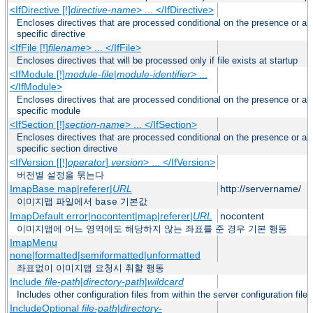
<IfDirective [!]
directive-name
> ... </IfDirective>
Encloses directives that are processed conditional on the presence or a
specific directive
<IfFile [!]
filename
> ... </IfFile>
Encloses directives that will be processed only if file exists at startup
<IfModule [!]
module-file
|
module-identifier
> ...
</IfModule>
Encloses directives that are processed conditional on the presence or a
specific module
<IfSection [!]
section-name
> ... </IfSection>
Encloses directives that are processed conditional on the presence or a
specific section directive
<IfVersion [[!]
operator
]
version
> ... </IfVersion>
버전별 설정을 묶는다
ImapBase map|referer|
URL
http://servername/
이미지맵 파일에서
기본값
base
ImapDefault error|nocontent|map|referer|
URL
nocontent
이미지맵에 어느 영역에도 해당하지 않는 좌표를 준 경우 기본 행동
ImapMenu
none|formatted|semiformatted|unformatted
좌표없이 이미지맵 요청시 취할 행동
Include
file-path
|
directory-path
|
wildcard
Includes other configuration files from within the server configuration files
IncludeOptional
file-path
|
directory-