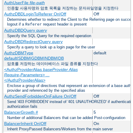
AuthUserFile
file-path
인증할 사용자명와 암호 목록을 저장하는 문자파일명을 지정한다
AuthzDBDLoginToReferer On|Off
Off
Determines whether to redirect the Client to the Referring page on success
logout if a
request header is present
Referer
AuthzDBDQuery
query
Specify the SQL Query for the required operation
AuthzDBDRedirectQuery
query
Specify a query to look up a login page for the user
AuthzDBMType
default
default|SDBM|GDBM|NDBM|DB
암호를 저장하는 데이터베이스 파일 종류를 지정한다
<AuthzProviderAlias
baseProvider Alias
Require-Parameters
> ...
</AuthzProviderAlias>
Enclose a group of directives that represent an extension of a base autho
provider and referenced by the specified alias
AuthzSendForbiddenOnFailure On|Off
Off
Send '403 FORBIDDEN' instead of '401 UNAUTHORIZED' if authenticati
authorization fails
BalancerGrowth
#
5
Number of additional Balancers that can be added Post-configuration
BalancerInherit On|Off
On
Inherit ProxyPassed Balancers/Workers from the main server