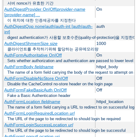
서버 nonce가 유효한 기간
AuthDigestProvider On|Off|
provider-name
On
[
provider-name
] ...
이 위치에 대한 인증제공자를 지정한다
AuthDigestQop none|auth|auth-int [auth|auth-
auth
int]
digest authentication가 사용할 보호수준(quality-of-protection)을 지정한다
AuthDigestShmemSize
size
1000
클라이언트를 추적하기위해 할당하는 공유메모리량
AuthFormAuthoritative On|Off
On
Sets whether authorization and authentication are passed to lower level 
AuthFormBody
fieldname
httpd_body
The name of a form field carrying the body of the request to attempt on s
AuthFormDisableNoStore On|Off
Off
Disable the CacheControl no-store header on the login page
AuthFormFakeBasicAuth On|Off
Off
Fake a Basic Authentication header
AuthFormLocation
fieldname
httpd_location
The name of a form field carrying a URL to redirect to on successful logi
AuthFormLoginRequiredLocation
url
The URL of the page to be redirected to should login be required
AuthFormLoginSuccessLocation
url
The URL of the page to be redirected to should login be successful
AuthFormLogoutLocation
uri