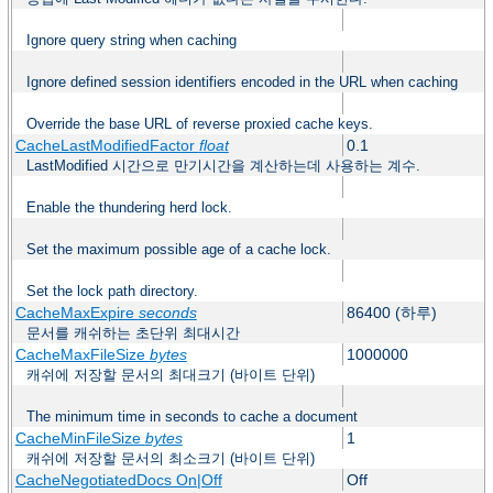
Ignore query string when caching
Ignore defined session identifiers encoded in the URL when caching
Override the base URL of reverse proxied cache keys.
CacheLastModifiedFactor
float
0.1
LastModified 시간으로 만기시간을 계산하는데 사용하는 계수.
Enable the thundering herd lock.
Set the maximum possible age of a cache lock.
Set the lock path directory.
CacheMaxExpire
seconds
86400 (하루)
문서를 캐쉬하는 초단위 최대시간
CacheMaxFileSize
bytes
1000000
캐쉬에 저장할 문서의 최대크기 (바이트 단위)
The minimum time in seconds to cache a document
CacheMinFileSize
bytes
1
캐쉬에 저장할 문서의 최소크기 (바이트 단위)
CacheNegotiatedDocs On|Off
Off