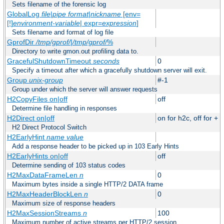
Sets filename of the forensic log
GlobalLog
file
|
pipe
format
|
nickname
[env=
[!]
environment-variable
| expr=
expression
]
Sets filename and format of log file
GprofDir
/tmp/gprof/
|
/tmp/gprof/
%
Directory to write gmon.out profiling data to.
GracefulShutdownTimeout
seconds
0
Specify a timeout after which a gracefully shutdown server will exit.
Group
unix-group
#-1
Group under which the server will answer requests
H2CopyFiles on|off
off
Determine file handling in responses
H2Direct on|off
on for h2c, off for +
H2 Direct Protocol Switch
H2EarlyHint
name
value
Add a response header to be picked up in 103 Early Hints
H2EarlyHints on|off
off
Determine sending of 103 status codes
H2MaxDataFrameLen
n
0
Maximum bytes inside a single HTTP/2 DATA frame
H2MaxHeaderBlockLen
n
0
Maximum size of response headers
H2MaxSessionStreams
n
100
Maximum number of active streams per HTTP/2 session.