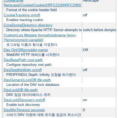
CookieStyle
Netscape
Netscape|Cookie|Cookie2|RFC2109|RFC2965
Format of the cookie header field
CookieTracking on|off
off
Enables tracking cookie
CoreDumpDirectory
directory
Directory where Apache HTTP Server attempts to switch before dumping
CustomLog
file
|
pipe
format
|
nickname
[env=
[!]
environment-variable
]
로그파일 이름과 형식을 지정한다
Dav On|Off|
provider-name
Off
WebDAV HTTP 메써드를 시작한다
DavBasePath
root-path
Configure repository root path
DavDepthInfinity on|off
off
PROPFIND의 Depth: Infinity 요청을 허가한다
DavGenericLockDB
file-path
Location of the DAV lock database
DavLockDB
file-path
DAV 잠금 데이터베이스 위치
DavLockDiscovery on|off
on
Enable lock discovery
DavMinTimeout
seconds
0
서버가 DAV 자원에 대해 유지할 잠금의 최소시간