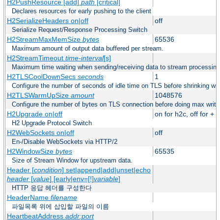
H2PushResource [add]
path
[critical]
Declares resources for early pushing to the client
H2SerializeHeaders on|off
off
Serialize Request/Response Processing Switch
H2StreamMaxMemSize
bytes
65536
Maximum amount of output data buffered per stream.
H2StreamTimeout
time-interval
[s]
Maximum time waiting when sending/receiving data to stream processing
H2TLSCoolDownSecs
seconds
1
Configure the number of seconds of idle time on TLS before shrinking wri
H2TLSWarmUpSize
amount
1048576
Configure the number of bytes on TLS connection before doing max write
H2Upgrade on|off
on for h2c, off for +
H2 Upgrade Protocol Switch
H2WebSockets on|off
off
En-/Disable WebSockets via HTTP/2
H2WindowSize
bytes
65535
Size of Stream Window for upstream data.
Header [
condition
] set|append|add|unset|echo
header
[
value
] [early|env=[!]
variable
]
HTTP 응답 헤더를 구성한다
HeaderName
filename
파일목록 위에 삽입할 파일의 이름
HeartbeatAddress
addr:port