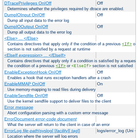
DTracePrivileges On|Off
Off
Determines whether the privileges required by dtrace are enabled.
DumpIOInput On|Off
Off
Dump all input data to the error log
DumpIOOutput On|Off
Off
Dump all output data to the error log
<Else> ... </Else>
Contains directives that apply only if the condition of a previous
or
<If>
section is not satisfied by a request at runtime
<ElseIf
expression
> ... </ElseIf>
Contains directives that apply only if a condition is satisfied by a request
the condition of a previous
or
section is not satisfied
<If>
<ElseIf>
EnableExceptionHook On|Off
Off
Enables a hook that runs exception handlers after a crash
EnableMMAP On|Off
On
Use memory-mapping to read files during delivery
EnableSendfile On|Off
Off
Use the kernel sendfile support to deliver files to the client
Error
message
Abort configuration parsing with a custom error message
ErrorDocument
error-code
document
What the server will return to the client in case of an error
ErrorLog
file-path
|syslog[:[
facility
][:
tag
]]
logs/error_log (Uni +
Location where the server will log errors