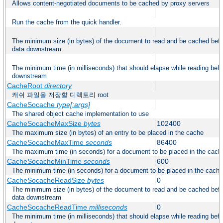
Allows content-negotiated documents to be cached by proxy servers
Run the cache from the quick handler.
The minimum size (in bytes) of the document to read and be cached befo
data downstream
The minimum time (in milliseconds) that should elapse while reading befo
downstream
CacheRoot
directory
캐쉬 파일을 저장할 디렉토리 root
CacheSocache
type[:args]
The shared object cache implementation to use
CacheSocacheMaxSize
bytes
102400
The maximum size (in bytes) of an entry to be placed in the cache
CacheSocacheMaxTime
seconds
86400
The maximum time (in seconds) for a document to be placed in the cach
CacheSocacheMinTime
seconds
600
The minimum time (in seconds) for a document to be placed in the cache
CacheSocacheReadSize
bytes
0
The minimum size (in bytes) of the document to read and be cached befo
data downstream
CacheSocacheReadTime
milliseconds
0
The minimum time (in milliseconds) that should elapse while reading befo