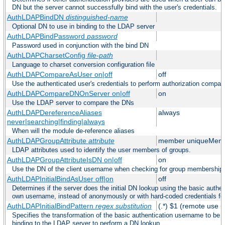
DN but the server cannot successfully bind with the user's credentials.
AuthLDAPBindDN
distinguished-name
Optional DN to use in binding to the LDAP server
AuthLDAPBindPassword
password
Password used in conjunction with the bind DN
AuthLDAPCharsetConfig
file-path
Language to charset conversion configuration file
AuthLDAPCompareAsUser on|off
off
Use the authenticated user's credentials to perform authorization compar
AuthLDAPCompareDNOnServer on|off
on
Use the LDAP server to compare the DNs
AuthLDAPDereferenceAliases
always
never|searching|finding|always
When will the module de-reference aliases
AuthLDAPGroupAttribute
attribute
member uniqueMem
LDAP attributes used to identify the user members of groups.
AuthLDAPGroupAttributeIsDN on|off
on
Use the DN of the client username when checking for group membership
AuthLDAPInitialBindAsUser off|on
off
Determines if the server does the initial DN lookup using the basic authen
own username, instead of anonymously or with hard-coded credentials for
AuthLDAPInitialBindPattern
regex
substitution
(.*) $1 (remote use +
Specifies the transformation of the basic authentication username to be
binding to the LDAP server to perform a DN lookup