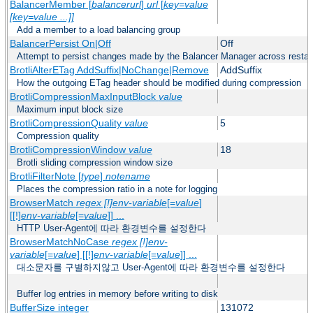
BalancerMember [
balancerurl
]
url
[
key=value
[key=value ...]]
Add a member to a load balancing group
BalancerPersist On|Off
Off
Attempt to persist changes made by the Balancer Manager across restar
BrotliAlterETag AddSuffix|NoChange|Remove
AddSuffix
How the outgoing ETag header should be modified during compression
BrotliCompressionMaxInputBlock
value
Maximum input block size
BrotliCompressionQuality
value
5
Compression quality
BrotliCompressionWindow
value
18
Brotli sliding compression window size
BrotliFilterNote [
type
]
notename
Places the compression ratio in a note for logging
BrowserMatch
regex [!]env-variable
[=
value
]
[[!]
env-variable
[=
value
]] ...
HTTP User-Agent에 따라 환경변수를 설정한다
BrowserMatchNoCase
regex [!]env-
variable
[=
value
] [[!]
env-variable
[=
value
]] ...
대소문자를 구별하지않고 User-Agent에 따라 환경변수를 설정한다
Buffer log entries in memory before writing to disk
BufferSize integer
131072