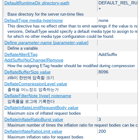
DefaultRuntimeDir
directory-path
DEFAULT_REL_RU
+
Base directory for the server run-time files
DefaultType
media-type|none
none
This directive has no effect other than to emit warnings if the value is no
versions, DefaultType would specify a default media type to assign to r
for which no other media type configuration could be found.
Define
parameter-name
[
parameter-value
]
Define a variable
DeflateAlterETag
AddSuffix
AddSuffix|NoChange|Remove
How the outgoing ETag header should be modified during compression
DeflateBufferSize
value
8096
zlib이 한번에 압축할 크기
DeflateCompressionLevel
value
출력을 어느정도 압축하는가
DeflateFilterNote [
type
]
notename
압축률을 로그에 기록한다
DeflateInflateLimitRequestBody
value
Maximum size of inflated request bodies
DeflateInflateRatioBurst
value
3
Maximum number of times the inflation ratio for request bodies can be c
DeflateInflateRatioLimit
value
200
Maximum inflation ratio for request bodies