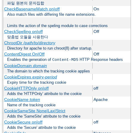
파일 원본의 문자집합
CheckBasenameMatch on|off
On
Also match files with differing file name extensions.
Limits the action of the speling module to case corrections
CheckSpelling on|off
Off
맞춤법 모듈을 사용한다
ChrootDir
/path/to/directory
Directory for apache to run chroot(8) after startup.
ContentDigest On|Off
Off
Enables the generation of
HTTP Response headers
Content-MD5
CookieDomain
domain
The domain to which the tracking cookie applies
CookieExpires
expiry-period
Expiry time for the tracking cookie
CookieHTTPOnly on|off
off
Adds the 'HTTPOnly' attribute to the cookie
CookieName
token
Apache
Name of the tracking cookie
CookieSameSite None|Lax|Strict
Adds the 'SameSite' attribute to the cookie
CookieSecure on|off
off
Adds the 'Secure' attribute to the cookie