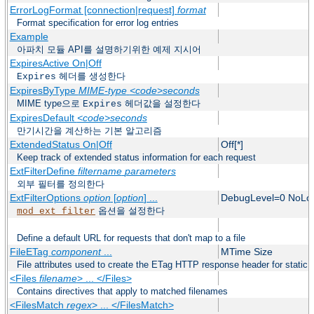
ErrorLogFormat [connection|request]
format
Format specification for error log entries
Example
아파치 모듈 API를 설명하기위한 예제 지시어
ExpiresActive On|Off
헤더를 생성한다
Expires
ExpiresByType
MIME-type
<code>seconds
MIME type으로
헤더값을 설정한다
Expires
ExpiresDefault
<code>seconds
만기시간을 계산하는 기본 알고리즘
ExtendedStatus On|Off
Off[*]
Keep track of extended status information for each request
ExtFilterDefine
filtername
parameters
외부 필터를 정의한다
ExtFilterOptions
option
[
option
] ...
DebugLevel=0 NoLo
옵션을 설정한다
mod_ext_filter
Define a default URL for requests that don't map to a file
FileETag
component
...
MTime Size
File attributes used to create the ETag HTTP response header for static f
<Files
filename
> ... </Files>
Contains directives that apply to matched filenames
<FilesMatch
regex
> ... </FilesMatch>