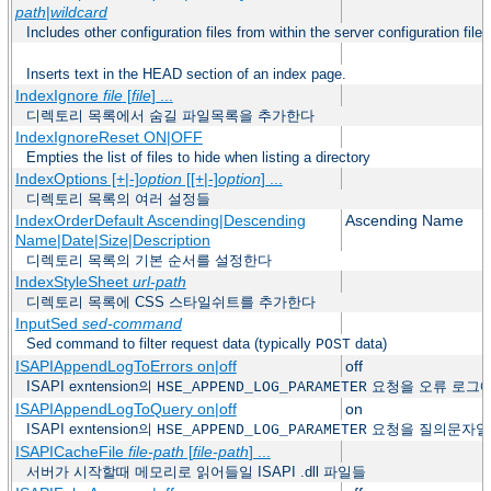
path
|
wildcard
Includes other configuration files from within the server configuration files
Inserts text in the HEAD section of an index page.
IndexIgnore
file
[
file
] ...
디렉토리 목록에서 숨길 파일목록을 추가한다
IndexIgnoreReset ON|OFF
Empties the list of files to hide when listing a directory
IndexOptions [+|-]
option
[[+|-]
option
] ...
디렉토리 목록의 여러 설정들
IndexOrderDefault Ascending|Descending
Ascending Name
Name|Date|Size|Description
디렉토리 목록의 기본 순서를 설정한다
IndexStyleSheet
url-path
디렉토리 목록에 CSS 스타일쉬트를 추가한다
InputSed
sed-command
Sed command to filter request data (typically
data)
POST
ISAPIAppendLogToErrors on|off
off
ISAPI exntension의
요청을 오류 로그
HSE_APPEND_LOG_PARAMETER
ISAPIAppendLogToQuery on|off
on
ISAPI exntension의
요청을 질의문자열
HSE_APPEND_LOG_PARAMETER
ISAPICacheFile
file-path
[
file-path
] ...
서버가 시작할때 메모리로 읽어들일 ISAPI .dll 파일들