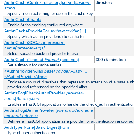
AuthnCacheContext directory|server|
custom-
directory
string
Specify a context string for use in the cache key
AuthnCacheEnable
Enable Authn caching configured anywhere
AuthnCacheProvideFor
authn-provider
[...]
Specify which authn provider(s) to cache for
AuthnCacheSOCache
provider-
name[:provider-args]
Select socache backend provider to use
AuthnCacheTimeout
timeout
(seconds)
300 (5 minutes)
Set a timeout for cache entries
<AuthnProviderAlias
baseProvider Alias
> ...
</AuthnProviderAlias>
Enclose a group of directives that represent an extension of a base authe
provider and referenced by the specified alias
AuthnzFcgiCheckAuthnProvider
provider-
name
|
option
...
None
Enables a FastCGI application to handle the check_authn authentication
AuthnzFcgiDefineProvider
type
provider-name
backend-address
Defines a FastCGI application as a provider for authentication and/or auth
AuthType None|Basic|Digest|Form
Type of user authentication