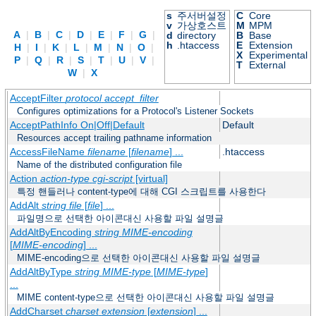
s
주서버설정
C
Core
v
가상호스트
M
MPM
A
|
B
|
C
|
D
|
E
|
F
|
G
|
d
directory
B
Base
h
.htaccess
E
Extension
H
|
I
|
K
|
L
|
M
|
N
|
O
|
X
Experimental
P
|
Q
|
R
|
S
|
T
|
U
|
V
|
T
External
W
|
X
AcceptFilter
protocol
accept_filter
Configures optimizations for a Protocol's Listener Sockets
AcceptPathInfo On|Off|Default
Default
Resources accept trailing pathname information
AccessFileName
filename
[
filename
] ...
.htaccess
Name of the distributed configuration file
Action
action-type
cgi-script
[virtual]
특정 핸들러나 content-type에 대해 CGI 스크립트를 사용한다
AddAlt
string
file
[
file
] ...
파일명으로 선택한 아이콘대신 사용할 파일 설명글
AddAltByEncoding
string
MIME-encoding
[
MIME-encoding
] ...
MIME-encoding으로 선택한 아이콘대신 사용할 파일 설명글
AddAltByType
string
MIME-type
[
MIME-type
]
...
MIME content-type으로 선택한 아이콘대신 사용할 파일 설명글
AddCharset
charset
extension
[
extension
] ...