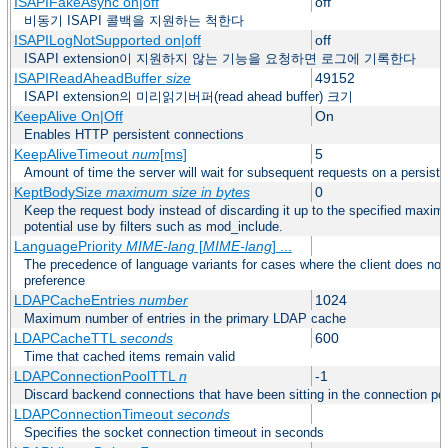
ISAPIFakeAsync on|off
off
비동기 ISAPI 콜백을 지원하는 척한다
ISAPILogNotSupported on|off
off
ISAPI extension이 지원하지 않는 기능을 요청하면 로그에 기록한다
ISAPIReadAheadBuffer
size
49152
ISAPI extension의 미리읽기버퍼(read ahead buffer) 크기
KeepAlive On|Off
On
Enables HTTP persistent connections
KeepAliveTimeout
num
[ms]
5
Amount of time the server will wait for subsequent requests on a persist
KeptBodySize
maximum size in bytes
0
Keep the request body instead of discarding it up to the specified maxim
potential use by filters such as mod_include.
LanguagePriority
MIME-lang
[
MIME-lang
] ...
The precedence of language variants for cases where the client does not
preference
LDAPCacheEntries
number
1024
Maximum number of entries in the primary LDAP cache
LDAPCacheTTL
seconds
600
Time that cached items remain valid
LDAPConnectionPoolTTL
n
-1
Discard backend connections that have been sitting in the connection poo
LDAPConnectionTimeout
seconds
Specifies the socket connection timeout in seconds