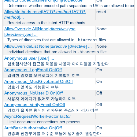
Determines whether encoded path separators in URLs are allowed to be 
AllowMethods reset|
HTTP-method
[
HTTP-
reset
method
]...
Restrict access to the listed HTTP methods
AllowOverride All|None|
directive-type
None
[
directive-type
] ...
Types of directives that are allowed in
files
.htaccess
AllowOverrideList None|
directive
[
directive
] ...
None
Individual directives that are allowed in
files
.htaccess
Anonymous
user
[
user
] ...
암호검사없이 접근을 허용할 사용자 아이디들을 지정한다
Anonymous_LogEmail On|Off
On
입력한 암호를 오류로그에 기록할지 여부
Anonymous_MustGiveEmail On|Off
On
암호가 없어도 가능한지 여부
Anonymous_NoUserID On|Off
Off
사용자 아이디가 없어도 가능하지 여부
Anonymous_VerifyEmail On|Off
Off
암호가 올바른 형식의 전자우편 주소인지 검사 여부
AsyncRequestWorkerFactor
factor
Limit concurrent connections per process
AuthBasicAuthoritative On|Off
On
인증과 권한부여를 저수준 모듈에 넘겨줄지 결정한다