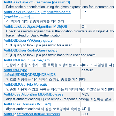
AuthBasicFake off|
username
[
password
]
Fake basic authentication using the given expressions for username an
AuthBasicProvider On|Off|
provider-name
On
[
provider-name
] ...
이 위치에 대한 인증제공자를 지정한다
AuthBasicUseDigestAlgorithm MD5|Off
Off
Check passwords against the authentication providers as if Digest Authen
force instead of Basic Authentication.
AuthDBDUserPWQuery
query
SQL query to look up a password for a user
AuthDBDUserRealmQuery
query
SQL query to look up a password hash for a user and realm.
AuthDBMGroupFile
file-path
인증에 사용할 사용자 그룹 목록을 저장하는 데이터베이스 파일명을 지
AuthDBMType
default
default|SDBM|GDBM|NDBM|DB
암호를 저장하는 데이터베이스 파일 종류를 지정한다
AuthDBMUserFile
file-path
인증할 사용자와 암호 목록을 저장하는 데이터베이스 파일명을 지정한다
AuthDigestAlgorithm MD5|MD5-sess
MD5
digest authentication에서 challenge와 response hash를 계산하는 
AuthDigestDomain
URI
[
URI
] ...
digest authentication에서 같은 보호영역에 속하는 URI들
AuthDigestNonceLifetime
seconds
300