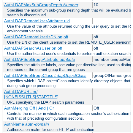
AuthLDAPMaxSubGroupDepth
Number
10
Specifies the maximum sub-group nesting depth that will be evaluated be
search is discontinued.
AuthLDAPRemoteUserAttribute uid
Use the value of the attribute returned during the user query to set t
environment variable
AuthLDAPRemoteUserIsDN on|off
off
Use the DN of the client username to set the REMOTE_USER environmen
AuthLDAPSearchAsUser on|off
off
Use the authenticated user's credentials to perform authorization search
AuthLDAPSubGroupAttribute
attribute
member uniqueMem
Specifies the attribute labels, one value per directive line, used to disting
members of the current group that are groups.
AuthLDAPSubGroupClass
LdapObjectClass
groupOfNames grou
Specifies which LDAP objectClass values identify directory objects that 
during sub-group processing.
AuthLDAPURL
url
[NONE|SSL|TLS|STARTTLS]
URL specifying the LDAP search parameters
AuthMerging Off | And | Or
Off
Controls the manner in which each configuration section's authorization l
with that of preceding configuration sections.
AuthName
auth-domain
Authorization realm for use in HTTP authentication