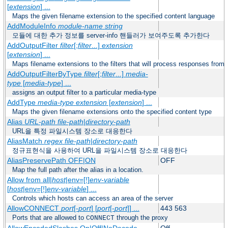
[
extension
] ...
Maps the given filename extension to the specified content language
AddModuleInfo
module-name
string
모듈에 대한 추가 정보를 server-info 핸들러가 보여주도록 추가한다
AddOutputFilter
filter
[;
filter
...]
extension
[
extension
] ...
Maps filename extensions to the filters that will process responses from 
AddOutputFilterByType
filter
[;
filter
...]
media-
type
[
media-type
] ...
assigns an output filter to a particular media-type
AddType
media-type
extension
[
extension
] ...
Maps the given filename extensions onto the specified content type
Alias
URL-path
file-path
|
directory-path
URL을 특정 파일시스템 장소로 대응한다
AliasMatch
regex
file-path
|
directory-path
정규표현식을 사용하여 URL을 파일시스템 장소로 대응한다
AliasPreservePath OFF|ON
OFF
Map the full path after the alias in a location.
Allow from all|
host
|env=[!]
env-variable
[
host
|env=[!]
env-variable
] ...
Controls which hosts can access an area of the server
AllowCONNECT
port
[-
port
] [
port
[-
port
]] ...
443 563
Ports that are allowed to
through the proxy
CONNECT
AllowEncodedSlashes On|Off|NoDecode
Off