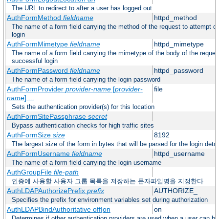
The URL to redirect to after a user has logged out
AuthFormMethod
fieldname
httpd_method
The name of a form field carrying the method of the request to attempt o
login
AuthFormMimetype
fieldname
httpd_mimetype
The name of a form field carrying the mimetype of the body of the reques
successful login
AuthFormPassword
fieldname
httpd_password
The name of a form field carrying the login password
AuthFormProvider
provider-name
[
provider-
file
name
] ...
Sets the authentication provider(s) for this location
AuthFormSitePassphrase
secret
Bypass authentication checks for high traffic sites
AuthFormSize
size
8192
The largest size of the form in bytes that will be parsed for the login detai
AuthFormUsername
fieldname
httpd_username
The name of a form field carrying the login username
AuthGroupFile
file-path
인증에 사용할 사용자 그룹 목록을 저장하는 문자파일명을 지정한다
AuthLDAPAuthorizePrefix
prefix
AUTHORIZE_
Specifies the prefix for environment variables set during authorization
AuthLDAPBindAuthoritative off|on
on
Determines if other authentication providers are used when a user can b