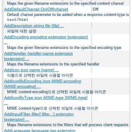
Maps the given filename extensions to the specified content charset
AddDefaultCharset On|Off|
charset
Off
Default charset parameter to be added when a response content-type is
text/html
AddDescription
string file
[
file
] ...
파일에 대한 설명
AddEncoding
encoding
extension
[
extension
]
...
Maps the given filename extensions to the specified encoding type
AddHandler
handler-name
extension
[
extension
] ...
Maps the filename extensions to the specified handler
AddIcon
icon
name
[
name
] ...
이름으로 선택한 파일에 사용할 아이콘
AddIconByEncoding
icon
MIME-encoding
[
MIME-encoding
] ...
MIME content-encoding으로 선택한 파일에 사용할 아이콘
AddIconByType
icon
MIME-type
[
MIME-type
]
...
MIME content-type으로 선택한 파일에 사용할 아이콘
AddInputFilter
filter
[;
filter
...]
extension
[
extension
] ...
Maps filename extensions to the filters that will process client requests
AddLanguage
language-tag
extension