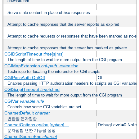
downstream
Serve stale content in place of 5xx responses.
Attempt to cache responses that the server reports as expired
Attempt to cache requests or responses that have been marked as no-st
Attempt to cache responses that the server has marked as private
CGIDScriptTimeout
time
[s|ms]
The length of time to wait for more output from the CGI program
CGIMapExtension
cgi-path
.extension
Technique for locating the interpreter for CGI scripts
CGIPassAuth On|Off
Off
Enables passing HTTP authorization headers to scripts as CGI variables
CGIScriptTimeout
time
[s|ms]
The length of time to wait for more output from the CGI program
CGIVar
variable
rule
Controls how some CGI variables are set
CharsetDefault
charset
변환할 문자집합
CharsetOptions
option
[
option
] ...
DebugLevel=0 NoImp
문자집합 변환 기능을 설정
CharsetSourceEnc
charset