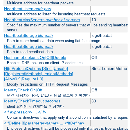
Multicast address for heartbeat packets
HeartbeatListen
addr:port
multicast address to listen for incoming heartbeat requests
HeartbeatMaxServers
number-of-servers
10
Specifies the maximum number of servers that will be sending heartbeat 
server
HeartbeatStorage
file-path
logs/hb.dat
Path to store heartbeat data when using flat-file storage
HeartbeatStorage
file-path
logs/hb.dat
Path to read heartbeat data
HostnameLookups On|Off|Double
Off
Enables DNS lookups on client IP addresses
HttpProtocolOptions [Strict|Unsafe]
Strict LenientMetho 
[RegisteredMethods|LenientMethods]
[Allow0.9|Require1.0]
Modify restrictions on HTTP Request Messages
IdentityCheck On|Off
Off
원격 사용자의 RFC 1413 신원을 로그에 기록한다
IdentityCheckTimeout
seconds
30
ident 요청의 시간제한을 지정한다
<If
expression
> ... </If>
Contains directives that apply only if a condition is satisfied by a request
<IfDefine [!]
parameter-name
> ... </IfDefine>
Encloses directives that will be processed only if a test is true at startup