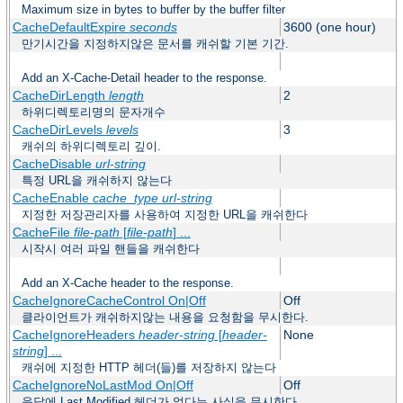
Maximum size in bytes to buffer by the buffer filter
CacheDefaultExpire
seconds
3600 (one hour)
만기시간을 지정하지않은 문서를 캐쉬할 기본 기간.
Add an X-Cache-Detail header to the response.
CacheDirLength
length
2
하위디렉토리명의 문자개수
CacheDirLevels
levels
3
캐쉬의 하위디렉토리 깊이.
CacheDisable
url-string
특정 URL을 캐쉬하지 않는다
CacheEnable
cache_type
url-string
지정한 저장관리자를 사용하여 지정한 URL을 캐쉬한다
CacheFile
file-path
[
file-path
] ...
시작시 여러 파일 핸들을 캐쉬한다
Add an X-Cache header to the response.
CacheIgnoreCacheControl On|Off
Off
클라이언트가 캐쉬하지않는 내용을 요청함을 무시한다.
CacheIgnoreHeaders
header-string
[
header-
None
string
] ...
캐쉬에 지정한 HTTP 헤더(들)를 저장하지 않는다
CacheIgnoreNoLastMod On|Off
Off
응답에 Last Modified 헤더가 없다는 사실을 무시한다.