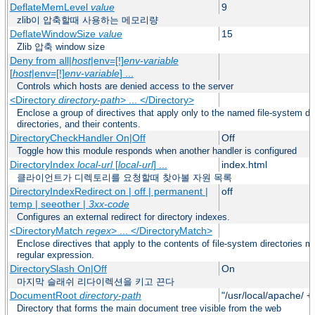
DeflateMemLevel
value
9
zlib이 압축할때 사용하는 메모리량
DeflateWindowSize
value
15
Zlib 압축 window size
Deny from all|
host
|env=[!]
env-variable
[
host
|env=[!]
env-variable
] ...
Controls which hosts are denied access to the server
<Directory
directory-path
> ... </Directory>
Enclose a group of directives that apply only to the named file-system dir
directories, and their contents.
DirectoryCheckHandler On|Off
Off
Toggle how this module responds when another handler is configured
DirectoryIndex
local-url
[
local-url
] ...
index.html
클라이언트가 디렉토리를 요청할때 찾아볼 자원 목록
DirectoryIndexRedirect on | off | permanent |
off
temp | seeother |
3xx-code
Configures an external redirect for directory indexes.
<DirectoryMatch
regex
> ... </DirectoryMatch>
Enclose directives that apply to the contents of file-system directories m
regular expression.
DirectorySlash On|Off
On
마지막 슬래쉬 리다이렉션을 키고 끈다
DocumentRoot
directory-path
"/usr/local/apache/ +
Directory that forms the main document tree visible from the web