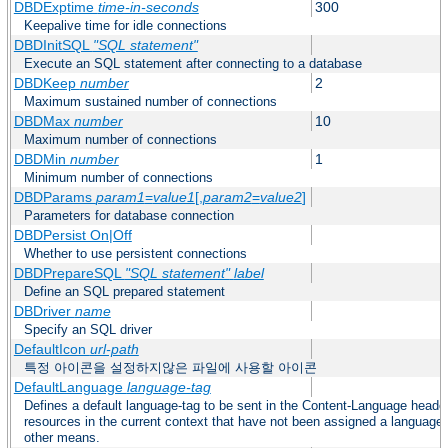
DBDExptime
time-in-seconds
300
Keepalive time for idle connections
DBDInitSQL
"SQL statement"
Execute an SQL statement after connecting to a database
DBDKeep
number
2
Maximum sustained number of connections
DBDMax
number
10
Maximum number of connections
DBDMin
number
1
Minimum number of connections
DBDParams
param1
=
value1
[,
param2
=
value2
]
Parameters for database connection
DBDPersist On|Off
Whether to use persistent connections
DBDPrepareSQL
"SQL statement"
label
Define an SQL prepared statement
DBDriver
name
Specify an SQL driver
DefaultIcon
url-path
특정 아이콘을 설정하지않은 파일에 사용할 아이콘
DefaultLanguage
language-tag
Defines a default language-tag to be sent in the Content-Language header f
resources in the current context that have not been assigned a language
other means.