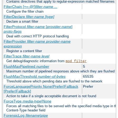
Contains directives that apply to regular-expression matched filenames
FilterChain [+=-@!]
filter-name
...
Configure the filter chain
FilterDeclare
filter-name
[type]
Declare a smart filter
FilterProtocol
filter-name
[
provider-name
]
proto-flags
Deal with correct HTTP protocol handling
FilterProvider
filter-name
provider-name
expression
Register a content filter
FilterTrace
filter-name
level
Get debug/diagnostic information from
mod_filter
FlushMaxPipelined
number
5
Maximum number of pipelined responses above which they are flushed to
FlushMaxThreshold
number-of-bytes
65535
Threshold above which pending data are flushed to the network
ForceLanguagePriority None|Prefer|Fallback
Prefer
[Prefer|Fallback]
Action to take if a single acceptable document is not found
ForceType
media-type
|None
Forces all matching files to be served with the specified media type in 
Content-Type header field
ForensicLog
filename
|
pipe