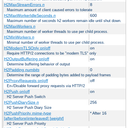
H2MaxStreamErrors
n
8
Maximum amount of client caused errors to tolerate
H2MaxWorkerIdleSeconds
n
600
Maximum number of seconds h2 workers remain idle until shut down.
H2MaxWorkers
n
Maximum number of worker threads to use per child process.
H2MinWorkers
n
Minimal number of worker threads to use per child process.
H2ModernTLSOnly on|off
on
Require HTTP/2 connections to be "modern TLS" only
H2OutputBuffering on|off
on
Determine buffering behavior of output
H2Padding
numbits
0
Determine the range of padding bytes added to payload frames
H2ProxyRequests on|off
off
En-/Disable forward proxy requests via HTTP/2
H2Push on|off
on
H2 Server Push Switch
H2PushDiarySize
n
256
H2 Server Push Diary Size
H2PushPriority
mime-type
* After 16
[after|before|interleaved] [
weight
]
H2 Server Push Priority