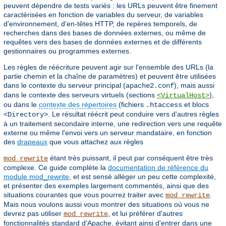
peuvent dépendre de tests variés : les URLs peuvent être finement
caractérisées en fonction de variables du serveur, de variables
d'environnement, d'en-têtes HTTP, de repères temporels, de
recherches dans des bases de données externes, ou même de
requêtes vers des bases de données externes et de différents
gestionnaires ou programmes externes.
Les règles de réécriture peuvent agir sur l'ensemble des URLs (la
partie chemin et la chaîne de paramètres) et peuvent être utilisées
dans le contexte du serveur principal (
), mais aussi
apache2.conf
dans le contexte des serveurs virtuels (sections
),
<VirtualHost>
ou dans le
contexte des répertoires
(fichiers
et blocs
.htaccess
. Le résultat réécrit peut conduire vers d'autres règles
<Directory>
à un traitement secondaire interne, une redirection vers une requête
externe ou même l'envoi vers un serveur mandataire, en fonction
des
drapeaux
que vous attachez aux règles
étant très puissant, il peut par conséquent être très
mod_rewrite
complexe. Ce guide complète la
documentation de référence du
module mod_rewrite
, et est sensé alléger un peu cette complexité,
et présenter des exemples largement commentés, ainsi que des
situations courantes que vous pourrez traiter avec
.
mod_rewrite
Mais nous voulons aussi vous montrer des situations où vous ne
devrez pas utiliser
, et lui préférer d'autres
mod_rewrite
fonctionnalités standard d'Apache, évitant ainsi d'entrer dans une