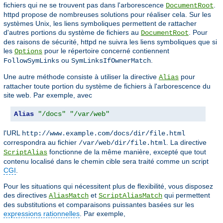
fichiers qui ne se trouvent pas dans l'arborescence
.
DocumentRoot
httpd propose de nombreuses solutions pour réaliser cela. Sur les
systèmes Unix, les liens symboliques permettent de rattacher
d'autres portions du système de fichiers au
. Pour
DocumentRoot
des raisons de sécurité, httpd ne suivra les liens symboliques que si
les
pour le répertoire concerné contiennent
Options
ou
.
FollowSymLinks
SymLinksIfOwnerMatch
Une autre méthode consiste à utiliser la directive
pour
Alias
rattacher toute portion du système de fichiers à l'arborescence du
site web. Par exemple, avec
Alias
"/docs"
"/var/web"
l'URL
http://www.example.com/docs/dir/file.html
correspondra au fichier
. La directive
/var/web/dir/file.html
fonctionne de la même manière, excepté que tout
ScriptAlias
contenu localisé dans le chemin cible sera traité comme un script
CGI
.
Pour les situations qui nécessitent plus de flexibilité, vous disposez
des directives
et
qui permettent
AliasMatch
ScriptAliasMatch
des substitutions et comparaisons puissantes basées sur les
expressions rationnelles
. Par exemple,