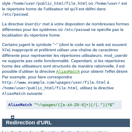
style
où
est
/home/user/public_html/file.html
/home/user/
le répertoire home de l'utilisateur tel qu'il est défini dans
.
/etc/passwd
La directive
met à votre disposition de nombreuses formes
Userdir
différentes pour les systèmes où
ne spécifie pas la
/etc/passwd
localisation du répertoire home.
Certains jugent le symbole "~" (dont le code sur le web est souvent
) inapproprié et préfèrent utiliser une chaîne de caractères
%7e
différente pour représenter les répertoires utilisateurs. mod_userdir
ne supporte pas cette fonctionnalité. Cependant, si les répertoires
home des utilisateurs sont structurés de manière rationnelle, il est
possible d'utiliser la directive
pour obtenir l'effet désiré.
AliasMatch
Par exemple, pour faire correspondre
à
http://www.example.com/upages/user/file.html
, utilisez la directive
/home/user/public_html/file.html
suivante :
AliasMatch
AliasMatch
"^/upages/([a-zA-Z0-9]+)(/(.*))?$"
"/ho
Redirection d'URL