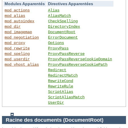
Modules Apparentés
Directives Apparentées
mod_actions
Alias
mod_alias
AliasMatch
mod_autoindex
CheckSpelling
mod_dir
DirectoryIndex
mod_imagemap
DocumentRoot
mod_negotiation
ErrorDocument
mod_proxy
Options
mod_rewrite
ProxyPass
mod_speling
ProxyPassReverse
mod_userdir
ProxyPassReverseCookieDomain
mod_vhost_alias
ProxyPassReverseCookiePath
Redirect
RedirectMatch
RewriteCond
RewriteRule
ScriptAlias
ScriptAliasMatch
UserDir
Racine des documents (DocumentRoot)