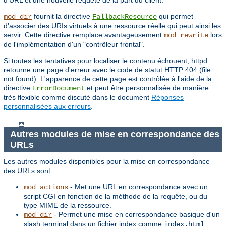
d'URL et une nouvelle requête de la part du client.
fournit la directive
qui permet
mod_dir
FallbackResource
d'associer des URIs virtuels à une ressource réelle qui peut ainsi les
servir. Cette directive remplace avantageusement
lors
mod_rewrite
de l'implémentation d'un "contrôleur frontal".
Si toutes les tentatives pour localiser le contenu échouent, httpd
retourne une page d'erreur avec le code de statut HTTP 404 (file
not found). L'apparence de cette page est contrôlée à l'aide de la
directive
et peut être personnalisée de manière
ErrorDocument
très flexible comme discuté dans le document
Réponses
personnalisées aux erreurs
.
Autres modules de mise en correspondance des
URLs
Les autres modules disponibles pour la mise en correspondance
des URLs sont :
- Met une URL en correspondance avec un
mod_actions
script CGI en fonction de la méthode de la requête, ou du
type MIME de la ressource.
- Permet une mise en correspondance basique d'un
mod_dir
slash terminal dans un fichier index comme
.
index.html