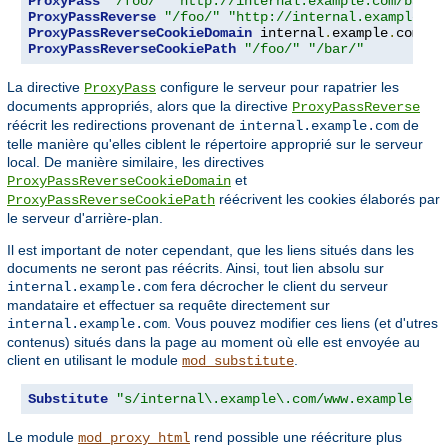
ProxyPass
"/foo/"
"http://internal.example.com/bar/"
ProxyPassReverse
"/foo/"
"http://internal.example.co
ProxyPassReverseCookieDomain
 internal
.
example
.
com pu
ProxyPassReverseCookiePath
"/foo/"
"/bar/"
La directive
configure le serveur pour rapatrier les
ProxyPass
documents appropriés, alors que la directive
ProxyPassReverse
réécrit les redirections provenant de
de
internal.example.com
telle manière qu'elles ciblent le répertoire approprié sur le serveur
local. De manière similaire, les directives
et
ProxyPassReverseCookieDomain
réécrivent les cookies élaborés par
ProxyPassReverseCookiePath
le serveur d'arrière-plan.
Il est important de noter cependant, que les liens situés dans les
documents ne seront pas réécrits. Ainsi, tout lien absolu sur
fera décrocher le client du serveur
internal.example.com
mandataire et effectuer sa requête directement sur
. Vous pouvez modifier ces liens (et d'utres
internal.example.com
contenus) situés dans la page au moment où elle est envoyée au
client en utilisant le module
.
mod_substitute
Substitute
"s/internal\.example\.com/www.example.com
Le module
rend possible une réécriture plus
mod_proxy_html