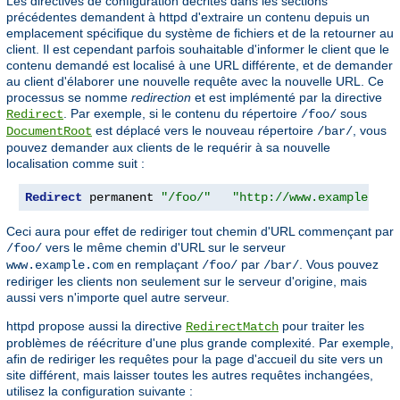
Les directives de configuration décrites dans les sections
précédentes demandent à httpd d'extraire un contenu depuis un
emplacement spécifique du système de fichiers et de la retourner au
client. Il est cependant parfois souhaitable d'informer le client que le
contenu demandé est localisé à une URL différente, et de demander
au client d'élaborer une nouvelle requête avec la nouvelle URL. Ce
processus se nomme
redirection
et est implémenté par la directive
. Par exemple, si le contenu du répertoire
sous
Redirect
/foo/
est déplacé vers le nouveau répertoire
, vous
DocumentRoot
/bar/
pouvez demander aux clients de le requérir à sa nouvelle
localisation comme suit :
Redirect
 permanent 
"/foo/"
"http://www.example.com
Ceci aura pour effet de rediriger tout chemin d'URL commençant par
vers le même chemin d'URL sur le serveur
/foo/
en remplaçant
par
. Vous pouvez
www.example.com
/foo/
/bar/
rediriger les clients non seulement sur le serveur d'origine, mais
aussi vers n'importe quel autre serveur.
httpd propose aussi la directive
pour traiter les
RedirectMatch
problèmes de réécriture d'une plus grande complexité. Par exemple,
afin de rediriger les requêtes pour la page d'accueil du site vers un
site différent, mais laisser toutes les autres requêtes inchangées,
utilisez la configuration suivante :