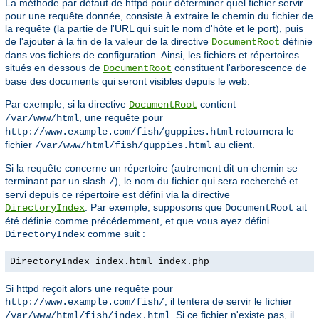
La méthode par défaut de httpd pour déterminer quel fichier servir
pour une requête donnée, consiste à extraire le chemin du fichier de
la requête (la partie de l'URL qui suit le nom d'hôte et le port), puis
de l'ajouter à la fin de la valeur de la directive
définie
DocumentRoot
dans vos fichiers de configuration. Ainsi, les fichiers et répertoires
situés en dessous de
constituent l'arborescence de
DocumentRoot
base des documents qui seront visibles depuis le web.
Par exemple, si la directive
contient
DocumentRoot
, une requête pour
/var/www/html
retournera le
http://www.example.com/fish/guppies.html
fichier
au client.
/var/www/html/fish/guppies.html
Si la requête concerne un répertoire (autrement dit un chemin se
terminant par un slash
), le nom du fichier qui sera recherché et
/
servi depuis ce répertoire est défini via la directive
. Par exemple, supposons que
ait
DirectoryIndex
DocumentRoot
été définie comme précédemment, et que vous ayez défini
comme suit :
DirectoryIndex
DirectoryIndex index.html index.php
Si httpd reçoit alors une requête pour
, il tentera de servir le fichier
http://www.example.com/fish/
. Si ce fichier n'existe pas, il
/var/www/html/fish/index.html