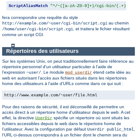
ScriptAliasMatch
"^/~([a-zA-Z0-9]+)/cgi-bin/(.+)"
"/
fera correspondre une requête du style
au chemin
http://example.com/~user/cgi-bin/script.cgi
, et traitera le fichier résultant
/home/user/cgi-bin/script.cgi
comme un script CGI.
Répertoires des utilisateurs
Sur les systèmes Unix, on peut traditionnellement faire référence au
répertoire personnel d'un
utilisateur
particulier à l'aide de
l'expression
. Le module
étend cette idée au
~user/
mod_userdir
web en autorisant l'accès aux fichiers situés dans les répertoires
home des utilisateurs à l'aide d'URLs comme dans ce qui suit :
http://www.example.com/~user/file.html
Pour des raisons de sécurité, il est déconseillé de permettre un
accès direct à un répertoire home d'utilisateur depuis le web. A cet
effet, la directive
spécifie un répertoire où sont situés les
UserDir
fichiers accessibles depuis le web dans le répertoire home de
l'utilisateur. Avec la configuration par défaut
,
Userdir public_html
l'URL ci-dessus correspondra à un fichier dont le chemin sera du