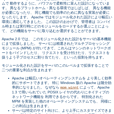
ムで 動作するように、パワフルで柔軟性に富んだ設計になっていま
す。 異なるプラットホーム・異なる環境ではしばしば、 異なる機能
が必要になったり、 同じ機能でも効率のために異なる実装が必要に
なったりします。 Apache ではモジュール化された設計により幅広い
環境に適応してきました。 この設計のおかげで、管理者は コンパイ
ル時または実行時にどのモジュールをロードするか選ぶことによっ
て、 どの機能をサーバに取り込むか選択することができます。
Apache 2.0 では、 このモジュール化された設計をサーバの基本機能
にまで拡張しました。 サーバには精選されたマルチプロセッシング
モジュール (MPM) が付いてきて、これらはマシンのネットワークポ
ートをバインドしたり、 リクエストを受け付けたり、リクエストを
扱うよう子プロセスに割り当てたり、 といった役割を持ちます。
モジュール化された設計をサーバのこのレベルまで拡張することで
二つの重要な利点が生まれます:
Apache は幅広いオペレーティングシステムを より美しく効率
的にサポートできます。 特に Windows 版の Apache は随分効
率的になりました。 なぜなら
によって、Apache
mpm_winnt
1.3 で用いられていた POSIX レイヤの代わりにネイティブの
ネットワーク機能を 利用できるからです。 特別化された
MPM を実装した他のオペレーティングシステムでも、 同様に
この利点は生まれます。
サーバは特定のサイト向けに、より上手にカスタマイズできま