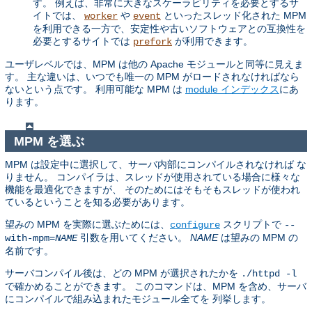
す。 例えば、非常に大きなスケーラビリティを必要とするサ
イトでは、
や
といったスレッド化された MPM
worker
event
を利用できる一方で、安定性や古いソフトウェアとの互換性を
必要とするサイトでは
が利用できます。
prefork
ユーザレベルでは、MPM は他の Apache モジュールと同等に見えま
す。 主な違いは、いつでも唯一の MPM がロードされなければなら
ないという点です。 利用可能な MPM は
module インデックス
にあ
ります。
MPM を選ぶ
MPM は設定中に選択して、サーバ内部にコンパイルされなければ な
りません。 コンパイラは、スレッドが使用されている場合に様々な
機能を最適化できますが、 そのためにはそもそもスレッドが使われ
ているということを知る必要があります。
望みの MPM を実際に選ぶためには、
スクリプトで
configure
--
引数を用いてください。
NAME
は望みの MPM の
with-mpm=
NAME
名前です。
サーバコンパイル後は、どの MPM が選択されたかを
./httpd -l
で確かめることができます。 このコマンドは、MPM を含め、サーバ
にコンパイルで組み込まれたモジュール全てを 列挙します。