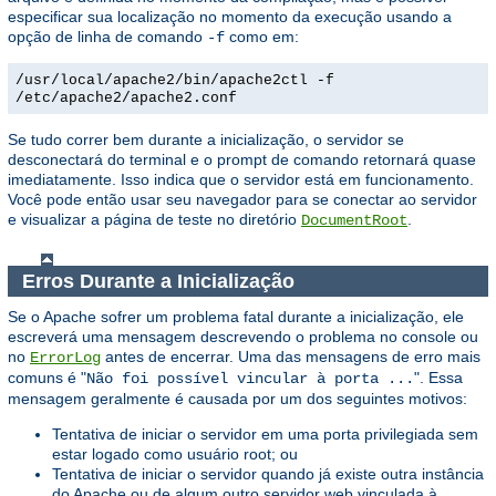
especificar sua localização no momento da execução usando a
opção de linha de comando
como em:
-f
/usr/local/apache2/bin/apache2ctl -f
/etc/apache2/apache2.conf
Se tudo correr bem durante a inicialização, o servidor se
desconectará do terminal e o prompt de comando retornará quase
imediatamente. Isso indica que o servidor está em funcionamento.
Você pode então usar seu navegador para se conectar ao servidor
e visualizar a página de teste no diretório
.
DocumentRoot
Erros Durante a Inicialização
Se o Apache sofrer um problema fatal durante a inicialização, ele
escreverá uma mensagem descrevendo o problema no console ou
no
antes de encerrar. Uma das mensagens de erro mais
ErrorLog
comuns é "
". Essa
Não foi possível vincular à porta ...
mensagem geralmente é causada por um dos seguintes motivos:
Tentativa de iniciar o servidor em uma porta privilegiada sem
estar logado como usuário root; ou
Tentativa de iniciar o servidor quando já existe outra instância
do Apache ou de algum outro servidor web vinculada à