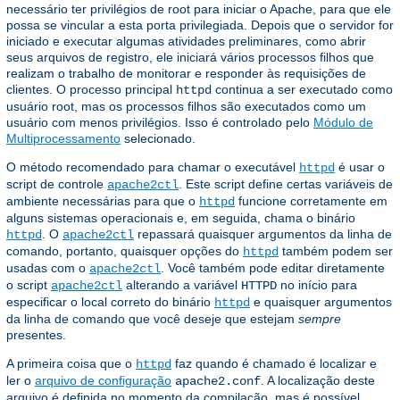
necessário ter privilégios de root para iniciar o Apache, para que ele
possa se vincular a esta porta privilegiada. Depois que o servidor for
iniciado e executar algumas atividades preliminares, como abrir
seus arquivos de registro, ele iniciará vários processos filhos que
realizam o trabalho de monitorar e responder às requisições de
clientes. O processo principal
continua a ser executado como
httpd
usuário root, mas os processos filhos são executados como um
usuário com menos privilégios. Isso é controlado pelo
Módulo de
Multiprocessamento
selecionado.
O método recomendado para chamar o executável
é usar o
httpd
script de controle
. Este script define certas variáveis ​​de
apache2ctl
ambiente necessárias para que o
funcione corretamente em
httpd
alguns sistemas operacionais e, em seguida, chama o binário
. O
repassará quaisquer argumentos da linha de
httpd
apache2ctl
comando, portanto, quaisquer opções do
também podem ser
httpd
usadas com o
. Você também pode editar diretamente
apache2ctl
o script
alterando a variável
no início para
apache2ctl
HTTPD
especificar o local correto do binário
e quaisquer argumentos
httpd
da linha de comando que você deseje que estejam
sempre
presentes.
A primeira coisa que o
faz quando é chamado é localizar e
httpd
ler o
arquivo de configuração
. A localização deste
apache2.conf
arquivo é definida no momento da compilação, mas é possível