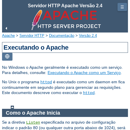
Servidor HTTP Apache Versão 2.4
☰
Apache
>
Servidor HTTP
>
Documentação
>
Versão 2.4
Executando o Apache
No Windows o Apache geralmente é executado como um serviço.
Para detalhes, consulte:
Executando o Apache como um Serviço
.
No Unix o programa
é executado como um daemon em fica
httpd
continuamente em segundo plano para gerenciar as requisições.
Este documento descreve como executar o
.
httpd
Como o Apache Inicia
Se a diretiva
especificada no arquivo de configuração
Listen
indicar o padrão 80 (ou qualquer outra porta abaixo de 1024), será