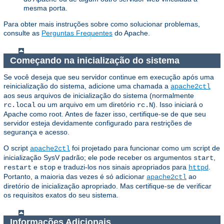
mesma porta.
Para obter mais instruções sobre como solucionar problemas,
consulte as
Perguntas Frequentes
do Apache.
Começando na inicialização do sistema
Se você deseja que seu servidor continue em execução após uma
reinicialização do sistema, adicione uma chamada a
apache2ctl
aos seus arquivos de inicialização do sistema (normalmente
ou um arquivo em um diretório
). Isso iniciará o
rc.local
rc.N
Apache como root. Antes de fazer isso, certifique-se de que seu
servidor esteja devidamente configurado para restrições de
segurança e acesso.
O script
foi projetado para funcionar como um script de
apache2ctl
inicialização SysV padrão; ele pode receber os argumentos
,
start
e
e traduzi-los nos sinais apropriados para
.
restart
stop
httpd
Portanto, a maioria das vezes é só adicionar
ao
apache2ctl
diretório de inicialização apropriado. Mas certifique-se de verificar
os requisitos exatos do seu sistema.
Informações Adicionais