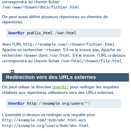
correspondra au chemin fichier
/var/www/rbowen/docs/fichier.html
On peut aussi définir plusieurs répertoires ou chemins de
répertoires.
UserDir
 public_html 
/
var
/
html
Avec l'URL
,
http://example.com/~rbowen/fichier.html
Apache va rechercher
. S'il ne le trouve pas, Apache va
~rbowen
rechercher
dans
. S'il le trouve, l'URL ci-dessus
rbowen
/var/html
correspondra au chemin fichier
/var/html/rbowen/file.html
Redirection vers des URLs externes
On peut utiliser la directive
pour rediriger les requêtes
UserDir
relatives aux répertoires utilisateurs vers des URLs externes.
UserDir
 http
://
example
.
org
/
users
/*/
L'exemple ci-dessus va rediriger une requête pour
vers
http://example.com/~bob/abc.html
.
http://exemple.org/users/bob/abc.html