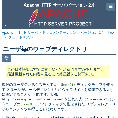
Apache HTTP サーバ バージョン 2.4
☰
Apache
>
HTTP サーバ
>
ドキュメンテーション
>
バージョン 2.4
>
How-
To / チュートリアル
ユーザ毎のウェブディレクトリ
この日本語訳はすでに古くなっている 可能性があります。
最近更新された内容を見るには英語版をご覧下さい。
複数のユーザのいるシステムでは、
ディレクティブを使っ
UserDir
て 各ユーザがホームディレクトリにウェブサイトを構築できるよう
に設定することが 可能です。URL
を訪れた人は "
" とい
http://example.com/~username/
username
うユーザの
ディレクティブで指定された サブディレクトリ
UserDir
からコンテンツを得ることになります。
in the default config file, and adapting the
file
httpd-userdir.conf