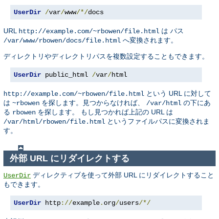
UserDir
/
var
/
www
/*/
docs
URL
は パス
http://example.com/~rbowen/file.html
へ変換されます。
/var/www/rbowen/docs/file.html
ディレクトリやディレクトリパスを複数設定することもできます。
UserDir
 public_html 
/
var
/
html
という URL に対して
http://example.com/~rbowen/file.html
は
を探します。見つからなければ、
の下にあ
~rbowen
/var/html
る
を探します。 もし見つかれば上記の URL は
rbowen
というファイルパスに変換されま
/var/html/rbowen/file.html
す。
外部 URL にリダイレクトする
ディレクティブを使って外部 URL にリダイレクトすること
UserDir
もできます。
UserDir
 http
://
example
.
org
/
users
/*/