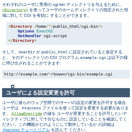
それぞれのユーザに専用の cgi-bin ディレクトリを与えるために、
を使ってユーザのホームディレクトリの指定された領
<Directory>
域に対して CGI を有効に することができます。
<
Directory
/
home
/*/
public_html
/
cgi-bin
/>
Options
ExecCGI
SetHandler
</
Directory
>
そして、
が
に設定されていると仮定する
UserDir
public_html
と、 そのディレクトリの CGI プログラム
は以下の様
example.cgi
に呼び出されることができます:
http://example.com/~rbowen/cgi-bin/example.cgi
ユーザによる設定変更を許可
ユーザに彼らのウェブ空間でのサーバの設定の変更を許可する場合、
ユーザは
ファイルを使って設定を変更する必要がありま
.htaccess
す。
の値を ユーザが変更することを許可したいデ
AllowOverride
ィレクティブに対して十分なものに 設定していることを確認してく
ださい。この機能がどのようにして動作しているか の詳細は
.htaccess チュートリアル
を読んで ください。