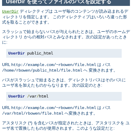
UserDir を使ってファイルのパスを設定する
ディレクティブは ユーザ毎のコンテンツが読み込まれるデ
UserDir
ィレクトリを指定します。 このディレクティブはいろいろ違った形
式を取ることができます。
スラッシュで始まらないパスが与えられたときは、ユーザのホームデ
ィレクトリ からの相対パスとみなされます。次の設定があったとき
に:
UserDir
 public_html
URL
は パス
http://example.com/~rbowen/file.html
へ 変換されます。
/home/rbowen/public_html/file.html
パスがスラッシュで始まるときは、ディレクトリパスはそのパスに
ユーザ名を加えたものからなります。次の設定のとき:
UserDir
/
var
/
html
URL
は パス
http://example.com/~rbowen/file.html
へ変換されます。
/var/html/rbowen/file.html
アスタリスク (*) を含むパスが指定されたときは、アスタリスクを ユ
ーザ名で置換したものが使用されます。このような設定だと: