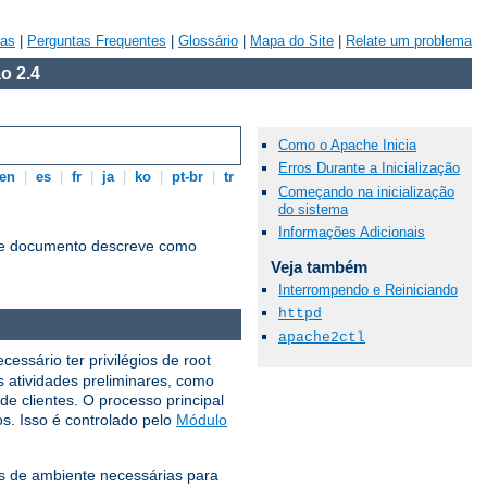
vas
|
Perguntas Frequentes
|
Glossário
|
Mapa do Site
|
Relate um problema
o 2.4
Como o Apache Inicia
Erros Durante a Inicialização
en
|
es
|
fr
|
ja
|
ko
|
pt-br
|
tr
Começando na inicialização
do sistema
Informações Adicionais
te documento descreve como
Veja também
Interrompendo e Reiniciando
httpd
apache2ctl
essário ter privilégios de root
as atividades preliminares, como
 de clientes. O processo principal
s. Isso é controlado pelo
Módulo
is ​​de ambiente necessárias para