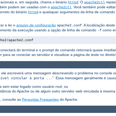
acionais e, em seguida, chama o binário
. O
repass
httpd
apache2ctl
bém podem ser usadas com o
. Você também pode editar
apache2ctl
correto do binário
e quaisquer argumentos da linha de comando 
httpd
ar e ler o
arquivo de configuração
. A localização dest
apache2.conf
o momento da execução usando a opção de linha de comando
como e
-f
che2/apache2.conf
esconectará do terminal e o prompt de comando retornará quase imediat
ara se conectar ao servidor e visualizar a página de teste no diretó
ção, ele escreverá uma mensagem descrevendo o problema no console 
". Essa mensagem geralmente é causa
sível vincular à porta ...
ada sem estar logado como usuário root; ou
 instância do Apache ou de algum outro servidor web vinculada à mesma 
, consulte as
Perguntas Frequentes
do Apache.