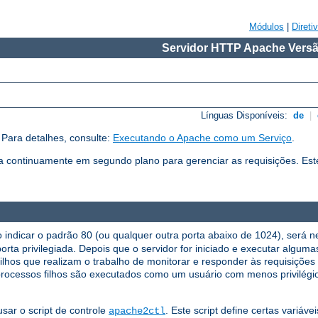
Módulos
|
Direti
Servidor HTTP Apache Versã
Línguas Disponíveis:
de
|
Para detalhes, consulte:
Executando o Apache como um Serviço
.
continuamente em segundo plano para gerenciar as requisições. Es
indicar o padrão 80 (ou qualquer outra porta abaixo de 1024), será nec
porta privilegiada. Depois que o servidor for iniciado e executar algum
 filhos que realizam o trabalho de monitorar e responder às requisições
rocessos filhos são executados como um usuário com menos privilégio
sar o script de controle
. Este script define certas variáve
apache2ctl