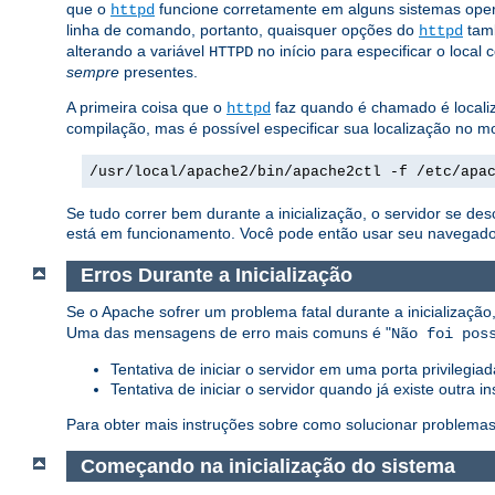
que o
funcione corretamente em alguns sistemas oper
httpd
linha de comando, portanto, quaisquer opções do
tam
httpd
alterando a variável
no início para especificar o local 
HTTPD
sempre
presentes.
A primeira coisa que o
faz quando é chamado é localiz
httpd
compilação, mas é possível especificar sua localização n
/usr/local/apache2/bin/apache2ctl -f /etc/apa
Se tudo correr bem durante a inicialização, o servidor se d
está em funcionamento. Você pode então usar seu navegador p
Erros Durante a Inicialização
Se o Apache sofrer um problema fatal durante a inicializa
Uma das mensagens de erro mais comuns é "
Não foi pos
Tentativa de iniciar o servidor em uma porta privilegi
Tentativa de iniciar o servidor quando já existe outra
Para obter mais instruções sobre como solucionar problemas
Começando na inicialização do sistema