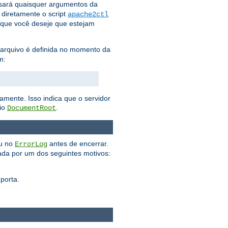
ará quaisquer argumentos da
 diretamente o script
apache2ctl
que você deseje que estejam
e arquivo é definida no momento da
m:
amente. Isso indica que o servidor
rio
.
DocumentRoot
ou no
antes de encerrar.
ErrorLog
da por um dos seguintes motivos:
porta.