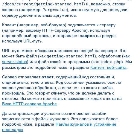
) и, возможно, строку
/docs/current/getting-started.html
запроса (например,
), используемую для передачи
?arg=value
серверу дополнительных аргументов.
Клиент (например, веб-браузер) подключается к серверу
(например, вашему HTTP-серверу Apache), используя
определённый протокол, и отправляет
запрос
на ресурс,
используя URL-путь.
URL-путь может обозначать множество вещей на сервере. Это
может быть файл (как
), обработчик (как
getting-started.html
server-status
) или файл какой-то программы (как
). Мы
index.php
рассмотрим это подробней ниже, в разделе
Контент веб-сайта
.
Сервер отправляет
ответ
, содержащий код состояния и,
опционально, тело ответа. Код состояния указывает, был ли
запрос успешно обработан, а если нет, то какая ошибка
произошла. Это говорит клиенту, что он должен делать с
ответом. Вы можете прочитать о возможных кодах ответа на
Вики HTTP-сервера Apache
.
Детали транзакции и условия возникновения ошибки
записываются в файлы журналов. Это описывается более
подробно ниже, в разделе
Файлы журналов и устранение
неполадок
.