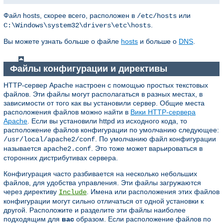
Файл hosts, скорее всего, расположен в
или
/etc/hosts
.
C:\Windows\system32\drivers\etc\hosts
Вы можете узнать больше о файле
hosts
и больше о
DNS
.
Файлы конфигурации и директивы
HTTP-сервер Apache настроен с помощью простых текстовых
файлов. Эти файлы могут располагаться в разных местах, в
зависимости от того как вы установили сервер. Общие места
расположения файлов можно найти в
Вики HTTP-сервера
Apache
. Если вы установили httpd из исходного кода, то
расположение файлов конфигурации по умолчанию следующее:
. По умолчанию файл конфигурации
/usr/local/apache2/conf
называется
. Это тоже может варьироваться в
apache2.conf
сторонних дистрибутивах сервера.
Конфигурация часто разбивается на несколько небольших
файлов, для удобства управления. Эти файлы загружаются
через директиву
. Имена или расположения этих файлов
Include
конфигурации могут сильно отличаться от одной установки к
другой. Расположите и разделите эти файлы наиболее
подходящим для
вас
образом. Если расположение файлов по