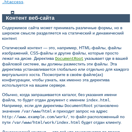
.
.htaccess
Контент веб-сайта
Содержимое сайта может принимать различные формы, но в
широком смысле разделяется на статический и динамический
контент.
Статический контент — это, например, HTML-файлы, файлы
изображений, CSS-файлы и другие файлы, которые просто
лежат на диске. Директива
указывает где в вашей
DocumentRoot
файловой системе, вы должны разместить эти файлы. Эта
директива устанавливается глобально или отдельно для каждого
виртуального хоста. Посмотрите в своём файле(ах)
конфигурации, чтобы узнать, как именно эта директива
используется на вашем сервере.
Обычно, когда запрашивается каталог, без указания имени
файла, то будет отдан документ с именем
.
index.html
Например, если для директивы
установлено
DocumentRoot
значение
и приходит запрос на адрес
/var/www/html
, то файл расположенный по
http://www.example.com/work/
пути
будет отдан клиенту.
/var/www/html/work/index.html
Динамический контент — это всё что генерируется во время