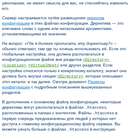
умолчанию, не имеет смысла для вас, не стесняйтесь изменить
его.
Сервер настраивается путём размещения
директив
конфигурации
в этих файлах конфигурации. Директива — это
ключевое слово с одним или несколькими аргументами,
устанавливающими её значение.
На вопрос: «
Где я должен прописать эту директиву?
» –
обычно отвечают, там где ты хочешь использовать её. Если это
глобальная настройка, она должна располагаться в
конфигурационном файле вне разделов
,
<Directory>
,
или других разделов. Если
<Location>
<VirtualHost>
настройка относится только к конкретному каталогу, значит она
должна быть внутри секции
, которая описывает
<Directory>
этот каталог, и так далее. Смотри документ
Разделы
конфигурации
с подробным описанием вышеуказанных
разделов.
В дополнение к основному файлу конфигурации, некоторые
директивы могут располагаться в файлах
,
.htaccess
расположенных в папках с контентом. Файлы
в
.htaccess
первую очередь предназначены для людей у которых нет
доступа к главному конфигурационному файлу сервера. Вы
можете узнать больше о файлах
в инструкции
.htaccess